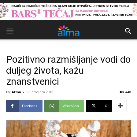
Pozitivno razmišljanje vodi do
duljeg života, kažu
znanstvenici
By
Atma
-
17. prosinca 2019.
440
Facebook
WhatsApp
X