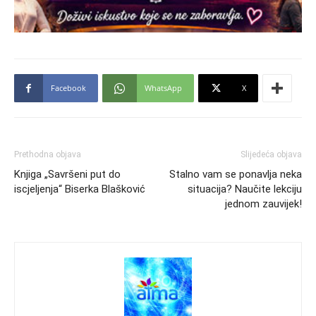
Facebook
WhatsApp
X
Prethodna objava
Slijedeća objava
Knjiga „Savršeni put do
Stalno vam se ponavlja neka
iscjeljenja“ Biserka Blašković
situacija? Naučite lekciju
jednom zauvijek!