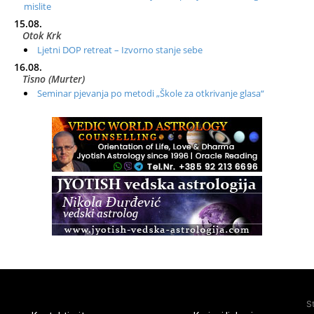
mislite
15.08.
Otok Krk
Ljetni DOP retreat – Izvorno stanje sebe
16.08.
Tisno (Murter)
Seminar pjevanja po metodi „Škole za otkrivanje glasa“
20.08.
Online
Radionica: Pomagači iz drugih dimenzija Online – otvoreno za
sve
21.08.
Zagreb+Online
Osnovni ThetaHealing® tečaj, Zagreb i Online
22.08.
Pula
Access BARS®, otpusti stres
23.08.
Pula
Access Energetski Facelift®
24.08.
S
Zagreb