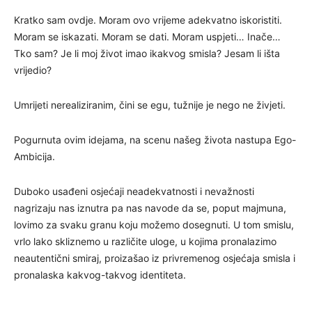
Kratko sam ovdje. Moram ovo vrijeme adekvatno iskoristiti.
Moram se iskazati. Moram se dati. Moram uspjeti… Inače…
Tko sam? Je li moj život imao ikakvog smisla? Jesam li išta
vrijedio?
Umrijeti nerealiziranim, čini se egu, tužnije je nego ne živjeti.
Pogurnuta ovim idejama, na scenu našeg života nastupa Ego-
Ambicija.
Duboko usađeni osjećaji neadekvatnosti i nevažnosti
nagrizaju nas iznutra pa nas navode da se, poput majmuna,
lovimo za svaku granu koju možemo dosegnuti. U tom smislu,
vrlo lako skliznemo u različite uloge, u kojima pronalazimo
neautentični smiraj, proizašao iz privremenog osjećaja smisla i
pronalaska kakvog-takvog identiteta.