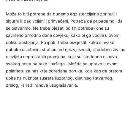
Može to biti potreba da budemo egzistencijalno zbrinuti i
sigurni ili pak voljeni i prihvaćeni. Potreba da pripadamo i da
se ostvarimo. Ne treba bježati od tih potreba- one su
savršeno prirodno dane čovjeku, kako bi ga vodile u ovom
obliku postojanja. Pa ipak, treba osvijestiti kako s ovako
duboko usađenim strahom od neizvjesnosti, istodobno živimo
u svijetu neprestanih promjena, koje su istodobno osnova
svakog rasta pa tako i našega. Možda se upravo u ovom
polaritetu za nas krije određena poruka, koja kao da prstom
upire na nužnost susreta iluzornog, djetinjeg i stvarnog,
zrelog, -a radi njihova usuglašavanja.