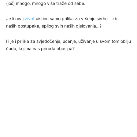
(još) mnogo, mnogo više traže od sebe.
Je li ovaj
život
uistinu samo prilika za vršenje svrhe – zbir
naših postupaka, epilog svih naših djelovanja…?
Ili je i prilika za svjedočenje, učenje, uživanje u svom tom obilju
čuda, kojima nas priroda obasipa?