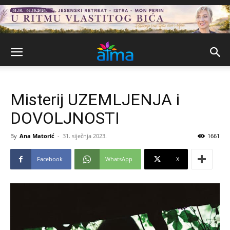
Misterij UZEMLJENJA i
DOVOLJNOSTI
By
Ana Matorić
-
31. siječnja 2023.
1661
Facebook
WhatsApp
X