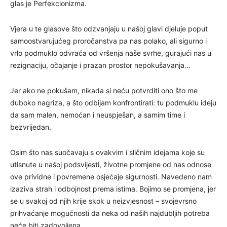
glas je Perfekcionizma.
Vjera u te glasove što odzvanjaju u našoj glavi djeluje poput
samoostvarujućeg proročanstva pa nas polako, ali sigurno i
vrlo podmuklo odvraća od vršenja naše svrhe, gurajući nas u
rezignaciju, očajanje i prazan prostor nepokušavanja…
Jer ako ne pokušam, nikada si neću potvrditi ono što me
duboko nagriza, a što odbijam konfrontirati: tu podmuklu ideju
da sam malen, nemoćan i neuspješan, a samim time i
bezvrijedan.
Osim što nas suočavaju s ovakvim i sličnim idejama koje su
utisnute u našoj podsvijesti, životne promjene od nas odnose
ove prividne i povremene osjećaje sigurnosti. Navedeno nam
izaziva strah i odbojnost prema istima. Bojimo se promjena, jer
se u svakoj od njih krije skok u neizvjesnost – svojevrsno
prihvaćanje mogućnosti da neka od naših najdubljih potreba
neće biti zadovoljena.