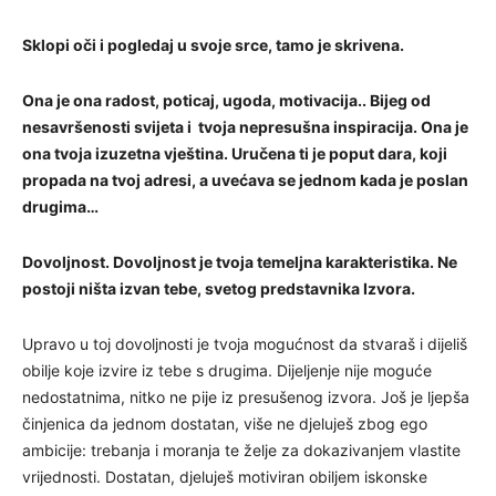
Sklopi oči i pogledaj u svoje srce, tamo je skrivena.
Ona je ona radost, poticaj, ugoda, motivacija.. Bijeg od
nesavršenosti svijeta i tvoja nepresušna inspiracija. Ona je
ona tvoja izuzetna vještina. Uručena ti je poput dara, koji
propada na tvoj adresi, a uvećava se jednom kada je poslan
drugima…
Dovoljnost. Dovoljnost je tvoja temeljna karakteristika. Ne
postoji ništa izvan tebe, svetog predstavnika Izvora.
Upravo u toj dovoljnosti je tvoja mogućnost da stvaraš i dijeliš
obilje koje izvire iz tebe s drugima. Dijeljenje nije moguće
nedostatnima, nitko ne pije iz presušenog izvora. Još je ljepša
činjenica da jednom dostatan, više ne djeluješ zbog ego
ambicije: trebanja i moranja te želje za dokazivanjem vlastite
vrijednosti. Dostatan, djeluješ motiviran obiljem iskonske