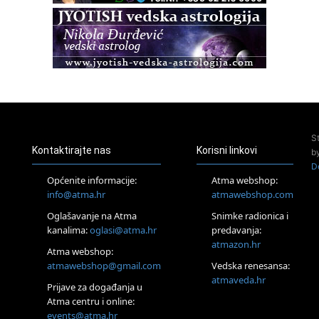
Zagreb
Osnovna radionica za izscjeljivanje pranom (Basic Pranic
Healing course)
Pula
Access BARS®, otpusti stres
23.08.
Pula
Access Energetski Facelift®
24.08.
S
Zagreb
Kontaktirajte nas
Korisni linkovi
b
Pjesma srca / Zagreb
D
Online
Općenite informacije:
Atma webshop:
Tečaj Višeg Vodstva, razvijanja intuicije i Akaša zapisa
info@atma.hr
atmawebshop.com
25.08.
Oglašavanje na Atma
Snimke radionica i
Online
kanalima:
oglasi@atma.hr
predavanja:
Upisi u program Profesionalni hipnoterapeut — nova
generacija kreće 25.08. 2026.
atmazon.hr
Atma webshop:
26.08.
atmawebshop@gmail.com
Vedska renesansa:
Online
atmaveda.hr
Postanite Nositelj Vibracije Nove Zemlje
Prijave za događanja u
Atma centru i online:
27.08.
events@atma.hr
Visoko