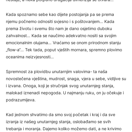
Kada spoznamo sebe kao dijete postojanja pa se prema
njemu počnemo odnositi svjesno i s poštovanjem… Kada
prema životu i svemu što nam je dano osjetimo duboku
zahvalnost… Kada se naučimo adekvatno nositi sa svojim
emocionalnim olujama… Vraćamo se onom prirodnom stanju
„flow-a“… Tek tada, poput vještih mornara, spremno plovimo
oceanima neizvjesnosti…
Spremnost za plovidbu unutarnjim valovima- ta naša
novostečena vještina, mudrost, snaga, vjera u sebe, vidljive su
i izvana. Onoga, koji je stručnjak svog unutarnjeg stanja,
malokad iznenadi nepogoda. U najmanju ruku, on ju očekuje i
podrazumijeva.
Kad jednom shvatimo da smo svoj početak i kraj i da sve
izranja iz našeg unutarnjeg stanja, oslobađamo se svih
trebanja i moranja. Dajemo koliko možemo dati, a ne krivimo