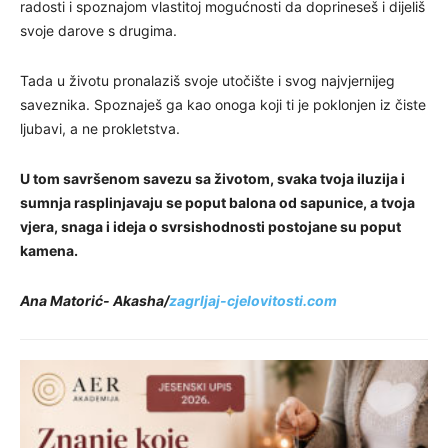
radosti i spoznajom vlastitoj mogućnosti da doprineseš i dijeliš
svoje darove s drugima.
Tada u životu pronalaziš svoje utočište i svog najvjernijeg
saveznika. Spoznaješ ga kao onoga koji ti je poklonjen iz čiste
ljubavi, a ne prokletstva.
U tom savršenom savezu sa životom, svaka tvoja iluzija i
sumnja rasplinjavaju se poput balona od sapunice, a tvoja
vjera, snaga i ideja o svrsishodnosti postojane su poput
kamena.
Ana Matorić- Akasha/
zagrljaj-cjelovitosti.com