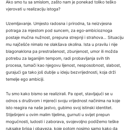
Ako smo tu sa smislom, zašto nam je ponekad toliko teško
vjerovati u realizaciju istoga?
Uzemljavanje. Umjesto radosna i prirodna, ta neizvjesna
potraga za mjestom pod suncem, za ego-ambicioznoga
postaje mučna nužnost, prepuna strepnji i strahova… Situaciju
mu najčešće nimalo ne olakšava okolina. Ista u pravilu i nije
blagonaklona pa prestrašenost, zbunjenost, umor ili možda
potrebu za laganijim tempom, radi probavljanja svih tih
procesa, tumači kao njegovu lijenost, nesposobnost, slabost,
gurajući ga tako još dublje u ideju bezvrijednosti, koja drži
temelje ego ambiciji.
Tu smo kako bismo se realizirali. Pa opet, stavljajući se u
odnos s društvom i mjereći svoju vrijednost načinima na koje
isto reagira na naše jastvo, gubimo svoj istinski identitet.
Stiješnjeni u ovim malim tijelima, gurnuti u svijet prepun
mogućnosti, ludosti i zaborava, svojevoljno podižemo teške
ruksake briga i obaveza, koje potom nosimo samo kako da