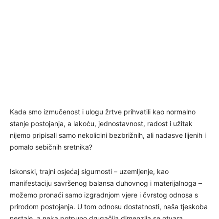
Kada smo izmučenost i ulogu žrtve prihvatili kao normalno
stanje postojanja, a lakoću, jednostavnost, radost i užitak
nijemo pripisali samo nekolicini bezbrižnih, ali nadasve lijenih i
pomalo sebičnih sretnika?
Iskonski, trajni osjećaj sigurnosti – uzemljenje, kao
manifestaciju savršenog balansa duhovnog i materijalnoga –
možemo pronaći samo izgradnjom vjere i čvrstog odnosa s
prirodom postojanja. U tom odnosu dostatnosti, naša tjeskoba
nestaje, a neka potpuno drugačija dimenzija se otvara…