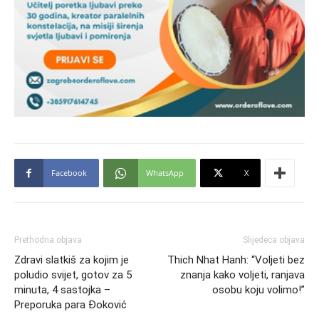
Facebook
WhatsApp
X
Prethodna objava
Slijedeća objava
Zdravi slatkiš za kojim je
Thich Nhat Hanh: “Voljeti bez
poludio svijet, gotov za 5
znanja kako voljeti, ranjava
minuta, 4 sastojka –
osobu koju volimo!”
Preporuka para Đoković