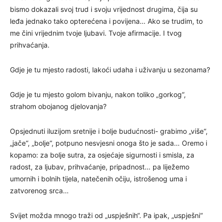
bismo dokazali svoj trud i svoju vrijednost drugima, čija su
leđa jednako tako opterećena i povijena… Ako se trudim, to
me čini vrijednim tvoje ljubavi. Tvoje afirmacije. I tvog
prihvaćanja.
Gdje je tu mjesto radosti, lakoći udaha i uživanju u sezonama?
Gdje je tu mjesto golom bivanju, nakon toliko „gorkog“,
strahom obojanog djelovanja?
Opsjednuti iluzijom sretnije i bolje budućnosti- grabimo „više“,
„jače“, „bolje“, potpuno nesvjesni onoga što je sada… Oremo i
kopamo: za bolje sutra, za osjećaje sigurnosti i smisla, za
radost, za ljubav, prihvaćanje, pripadnost… pa liježemo
umornih i bolnih tijela, natečenih očiju, istrošenog uma i
zatvorenog srca…
Svijet možda mnogo traži od „uspješnih“. Pa ipak, „uspješni“