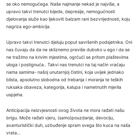
se oko nemogućega. Naše najmanje nekad je najviše, a
upravo takvi trenutci bijede, depresije, nemogućnosti
djelovanja služe kao ljekoviti balzam rani bezvrijednosti, koju
nagriza ego-ambicija.
Upravo takvi trenutci djeluju poput savršenih podsjetnika. Oni
nas čuvaju da da ne skliznemo previše duboko u ego i da se
ne tražimo na krivim mjestima, ogrćući se pritom plaštevima
uloga i postignuća.. Takvi nas trenutci na taj način vraćaju
nama samima- našoj unutarnjoj čistini, koja uvijek jednako
blista, apsolutno slobodna od trebanja i moranja te teških
ruksaka obaveza, kategorija, kalupa i nametnutih mjerila
uspjeha.
Anticipacija neizvjesnosti ovog života ne mora rađati našu
brigu. Može rađati vjeru, (samo)pouzdanje, devociju,
avanturistički duh, uzbuđenje spram svega što kuca na naša
vrata…