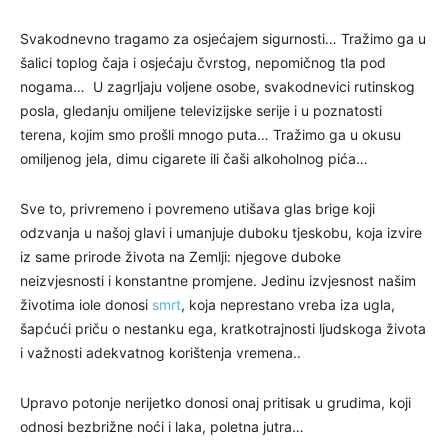
Svakodnevno tragamo za osjećajem sigurnosti… Tražimo ga u
šalici toplog čaja i osjećaju čvrstog, nepomičnog tla pod
nogama… U zagrljaju voljene osobe, svakodnevici rutinskog
posla, gledanju omiljene televizijske serije i u poznatosti
terena, kojim smo prošli mnogo puta… Tražimo ga u okusu
omiljenog jela, dimu cigarete ili čaši alkoholnog pića…
Sve to, privremeno i povremeno utišava glas brige koji
odzvanja u našoj glavi i umanjuje duboku tjeskobu, koja izvire
iz same prirode života na Zemlji: njegove duboke
neizvjesnosti i konstantne promjene. Jedinu izvjesnost našim
životima iole donosi
smrt
, koja neprestano vreba iza ugla,
šapćući priču o nestanku ega, kratkotrajnosti ljudskoga života
i važnosti adekvatnog korištenja vremena..
Upravo potonje nerijetko donosi onaj pritisak u grudima, koji
odnosi bezbrižne noći i laka, poletna jutra…