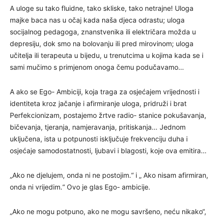
A uloge su tako fluidne, tako skliske, tako netrajne! Uloga
majke baca nas u očaj kada naša djeca odrastu; uloga
socijalnog pedagoga, znanstvenika ili električara možda u
depresiju, dok smo na bolovanju ili pred mirovinom; uloga
učitelja ili terapeuta u bijedu, u trenutcima u kojima kada se i
sami mučimo s primjenom onoga čemu podučavamo…
A ako se Ego- Ambiciji, koja traga za osjećajem vrijednosti i
identiteta kroz jačanje i afirmiranje uloga, pridruži i brat
Perfekcionizam, postajemo žrtve radio- stanice pokušavanja,
bičevanja, tjeranja, namjeravanja, pritiskanja… Jednom
uključena, ista u potpunosti isključuje frekvenciju duha i
osjećaje samodostatnosti, ljubavi i blagosti, koje ova emitira…
„Ako ne djelujem, onda ni ne postojim.“ i „ Ako nisam afirmiran,
onda ni vrijedim.“ Ovo je glas Ego- ambicije.
„Ako ne mogu potpuno, ako ne mogu savršeno, neću nikako“,