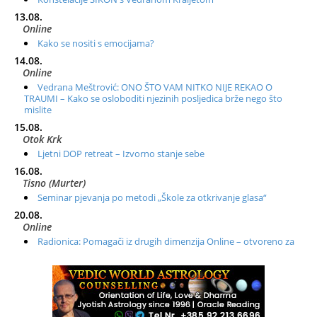
13.08.
Online
Kako se nositi s emocijama?
14.08.
Online
Vedrana Meštrović: ONO ŠTO VAM NITKO NIJE REKAO O
TRAUMI – Kako se osloboditi njezinih posljedica brže nego što
mislite
15.08.
Otok Krk
Ljetni DOP retreat – Izvorno stanje sebe
16.08.
Tisno (Murter)
Seminar pjevanja po metodi „Škole za otkrivanje glasa“
20.08.
Online
Radionica: Pomagači iz drugih dimenzija Online – otvoreno za
sve
21.08.
Zagreb+Online
Osnovni ThetaHealing® tečaj, Zagreb i Online
22.08.