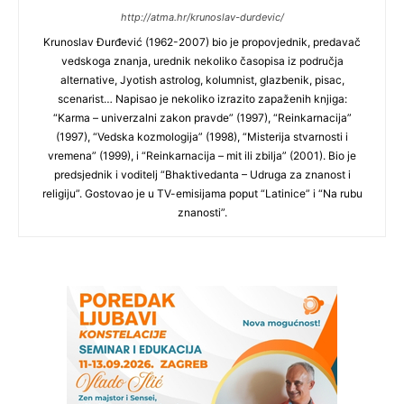
http://atma.hr/krunoslav-durdevic/
Krunoslav Đurđević (1962-2007) bio je propovjednik, predavač
vedskoga znanja, urednik nekoliko časopisa iz područja
alternative, Jyotish astrolog, kolumnist, glazbenik, pisac,
scenarist… Napisao je nekoliko izrazito zapaženih knjiga:
“Karma – univerzalni zakon pravde” (1997), “Reinkarnacija”
(1997), “Vedska kozmologija” (1998), “Misterija stvarnosti i
vremena” (1999), i “Reinkarnacija – mit ili zbilja” (2001). Bio je
predsjednik i voditelj “Bhaktivedanta – Udruga za znanost i
religiju”. Gostovao je u TV-emisijama poput “Latinice” i “Na rubu
znanosti”.