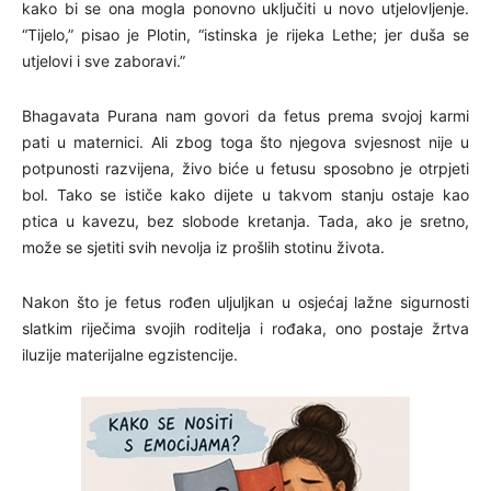
kako bi se ona mogla ponovno uključiti u novo utjelovljenje.
“Tijelo,” pisao je Plotin, “istinska je rijeka Lethe; jer duša se
utjelovi i sve zaboravi.”
Bhagavata Purana nam govori da fetus prema svojoj karmi
pati u maternici. Ali zbog toga što njegova svjesnost nije u
potpunosti razvijena, živo biće u fetusu sposobno je otrpjeti
bol. Tako se ističe kako dijete u takvom stanju ostaje kao
ptica u kavezu, bez slobode kretanja. Tada, ako je sretno,
može se sjetiti svih nevolja iz prošlih stotinu života.
Nakon što je fetus rođen uljuljkan u osjećaj lažne sigurnosti
slatkim riječima svojih roditelja i rođaka, ono postaje žrtva
iluzije materijalne egzistencije.