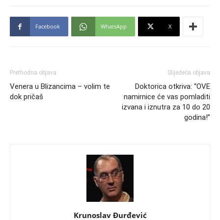
Facebook
WhatsApp
X
Prethodna objava
Slijedeća objava
Venera u Blizancima – volim te
Doktorica otkriva: “OVE
dok pričaš
namirnice će vas pomladiti
izvana i iznutra za 10 do 20
godina!”
Krunoslav Đurđević