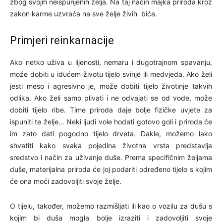
zbog svojih neispunjenih želja. Na taj način majka priroda kroz
zakon karme uzvraća na sve želje živih bića.
Primjeri reinkarnacije
Ako netko uživa u lijenosti, nemaru i dugotrajnom spavanju,
može dobiti u idućem životu tijelo svinje ili medvjeda. Ako želi
jesti meso i agresivno je, može dobiti tijelo životinje takvih
odlika. Ako želi samo plivati i ne odvajati se od vode, može
dobiti tijelo ribe. Time priroda daje bolje fizičke uvjete za
ispuniti te želje… Neki ljudi vole hodati gotovo goli i priroda će
im zato dati pogodno tijelo drveta. Dakle, možemo lako
shvatiti kako svaka pojedina životna vrsta predstavlja
sredstvo i način za uživanje duše. Prema specifičnim željama
duše, materijalna priroda će joj podariti određeno tijelo s kojim
će ona moći zadovoljiti svoje želje.
O tijelu, također, možemo razmišljati ili kao o vozilu za dušu s
kojim bi duša mogla bolje izraziti i zadovoljiti svoje