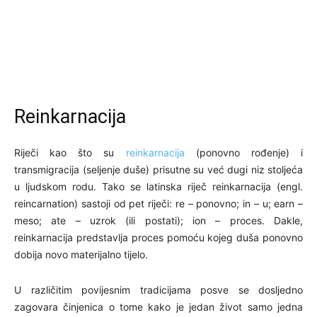
Reinkarnacija
Riječi kao što su
reinkarnacija
(ponovno rođenje) i
transmigracija (seljenje duše) prisutne su već dugi niz stoljeća
u ljudskom rodu. Tako se latinska riječ reinkarnacija (engl.
reincarnation) sastoji od pet riječi: re – ponovno; in – u; earn –
meso; ate – uzrok (ili postati); ion – proces. Dakle,
reinkarnacija predstavlja proces pomoću kojeg duša ponovno
dobija novo materijalno tijelo.
U različitim povijesnim tradicijama posve se dosljedno
zagovara činjenica o tome kako je jedan život samo jedna