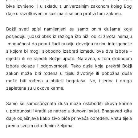
biva izvršeno ili u skladu s univerzalnim zakonom kojeg Bog
daje u razotkrivenim spisima ili se ono protivi tom zakonu.
Božji sveti spisi namijenjeni su samo onim dušama koje
posjeduju ljudski oblik iz razloga što niži oblici života nemaju
mogućnost da poput ljudi razviju dovoljnu razinu inteligencije
s kojom bi mogli slobodno izabrati između ova dva izbora –
slijediti ili ne slijediti Božje upute. Naravno, s tom slobodom
izbora dolaze i odgovornosti. Tako duša koja prekrši Božji
zakon može biti rođena u tijelu životinje ili pobožna duša
može biti rođena u obitelji bogataša. No, i jedna i druga
zapletena su u okove karme.
Samo se samospoznata duša može osloboditi okova karme
u potpunosti i vratiti se natrag u duhovni svijet. Bhagavad-gita
dalje objašnjava kako živo biće prihvaća određenu vrstu tijela
prema svojim određenim željama.