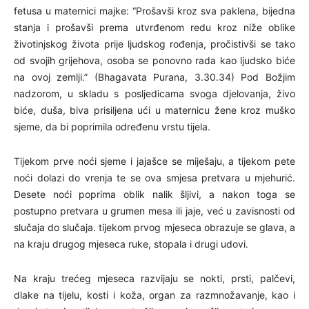
fetusa u maternici majke: “Prošavši kroz sva paklena, bijedna
stanja i prošavši prema utvrđenom redu kroz niže oblike
životinjskog života prije ljudskog rođenja, pročistivši se tako
od svojih grijehova, osoba se ponovno rada kao ljudsko biće
na ovoj zemlji.” (Bhagavata Purana, 3.30.34) Pod Božjim
nadzorom, u skladu s posljedicama svoga djelovanja, živo
biće, duša, biva prisiljena ući u maternicu žene kroz muško
sjeme, da bi poprimila određenu vrstu tijela.
Tijekom prve noći sjeme i jajašce se miješaju, a tijekom pete
noći dolazi do vrenja te se ova smjesa pretvara u mjehurić.
Desete noći poprima oblik nalik šljivi, a nakon toga se
postupno pretvara u grumen mesa ili jaje, već u zavisnosti od
slučaja do slučaja. tijekom prvog mjeseca obrazuje se glava, a
na kraju drugog mjeseca ruke, stopala i drugi udovi.
Na kraju trećeg mjeseca razvijaju se nokti, prsti, palčevi,
dlake na tijelu, kosti i koža, organ za razmnožavanje, kao i