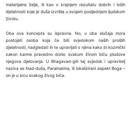
materijalne želje, ili kao o krajnjem rezultatu dobrih i loših
djelatnosti koje je duša izvršila u svojem posljednjem ljudskom
životu.
Oba ova koncepta su ispravna. No, u oba slučaja mora
postojati osoba koja će biti svjedokom naših prošlih
djelatnosti, nadgledati ih te upravljati s njima kako bi kozmički
zakon karme pravedno donio svakom živom biću plodove
njegova djelovanja. U Bhagavad-giti taj svjedok i upravitelj
naziva se Nad-duša, Paramatma, ili lokalizirani aspekt Boga –
on je u srcu svakog živog bića.