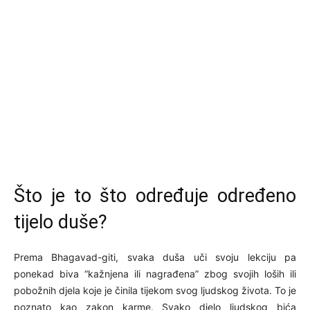
Što je to što određuje određeno
tijelo duše?
Prema Bhagavad-giti, svaka duša uči svoju lekciju pa
ponekad biva “kažnjena ili nagrađena” zbog svojih loših ili
pobožnih djela koje je činila tijekom svog ljudskog života. To je
poznato kao zakon karme. Svako djelo ljudskog bića