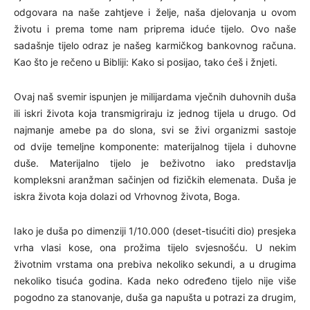
odgovara na naše zahtjeve i želje, naša djelovanja u ovom
životu i prema tome nam priprema iduće tijelo. Ovo naše
sadašnje tijelo odraz je našeg karmičkog bankovnog računa.
Kao što je rečeno u Bibliji: Kako si posijao, tako ćeš i žnjeti.
Ovaj naš svemir ispunjen je milijardama vječnih duhovnih duša
ili iskri života koja transmigriraju iz jednog tijela u drugo. Od
najmanje amebe pa do slona, svi se živi organizmi sastoje
od dvije temeljne komponente: materijalnog tijela i duhovne
duše. Materijalno tijelo je beživotno iako predstavlja
kompleksni aranžman sačinjen od fizičkih elemenata. Duša je
iskra života koja dolazi od Vrhovnog života, Boga.
Iako je duša po dimenziji 1/10.000 (deset-tisućiti dio) presjeka
vrha vlasi kose, ona prožima tijelo svjesnošću. U nekim
životnim vrstama ona prebiva nekoliko sekundi, a u drugima
nekoliko tisuća godina. Kada neko određeno tijelo nije više
pogodno za stanovanje, duša ga napušta u potrazi za drugim,