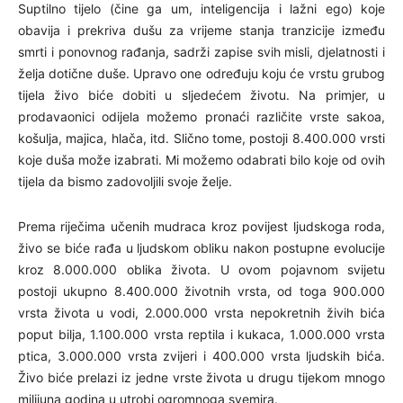
Suptilno tijelo (čine ga um, inteligencija i lažni ego) koje
obavija i prekriva dušu za vrijeme stanja tranzicije između
smrti i ponovnog rađanja, sadrži zapise svih misli, djelatnosti i
želja dotične duše. Upravo one određuju koju će vrstu grubog
tijela živo biće dobiti u sljedećem životu. Na primjer, u
prodavaonici odijela možemo pronaći različite vrste sakoa,
košulja, majica, hlača, itd. Slično tome, postoji 8.400.000 vrsti
koje duša može izabrati. Mi možemo odabrati bilo koje od ovih
tijela da bismo zadovoljili svoje želje.
Prema riječima učenih mudraca kroz povijest ljudskoga roda,
živo se biće rađa u ljudskom obliku nakon postupne evolucije
kroz 8.000.000 oblika života. U ovom pojavnom svijetu
postoji ukupno 8.400.000 životnih vrsta, od toga 900.000
vrsta života u vodi, 2.000.000 vrsta nepokretnih živih bića
poput bilja, 1.100.000 vrsta reptila i kukaca, 1.000.000 vrsta
ptica, 3.000.000 vrsta zvijeri i 400.000 vrsta ljudskih bića.
Živo biće prelazi iz jedne vrste života u drugu tijekom mnogo
milijuna godina u utrobi ogromnoga svemira.