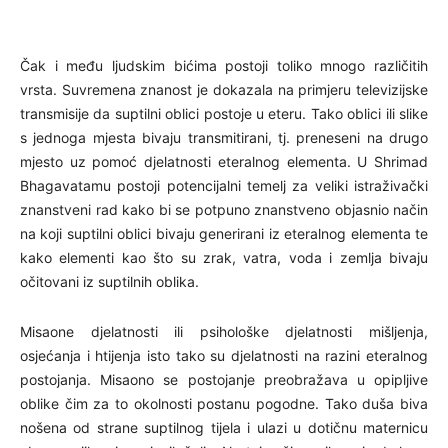
Čak i među ljudskim bićima postoji toliko mnogo različitih
vrsta. Suvremena znanost je dokazala na primjeru televizijske
transmisije da suptilni oblici postoje u eteru. Tako oblici ili slike
s jednoga mjesta bivaju transmitirani, tj. preneseni na drugo
mjesto uz pomoć djelatnosti eteralnog elementa. U Shrimad
Bhagavatamu postoji potencijalni temelj za veliki istraživački
znanstveni rad kako bi se potpuno znanstveno objasnio način
na koji suptilni oblici bivaju generirani iz eteralnog elementa te
kako elementi kao što su zrak, vatra, voda i zemlja bivaju
očitovani iz suptilnih oblika.
Misaone djelatnosti ili psihološke djelatnosti mišljenja,
osjećanja i htijenja isto tako su djelatnosti na razini eteralnog
postojanja. Misaono se postojanje preobražava u opipljive
oblike čim za to okolnosti postanu pogodne. Tako duša biva
nošena od strane suptilnog tijela i ulazi u dotičnu maternicu