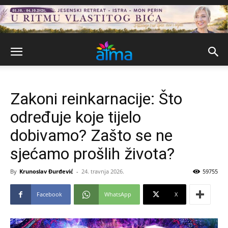
Zakoni reinkarnacije: Što
određuje koje tijelo
dobivamo? Zašto se ne
sjećamo prošlih života?
By
Krunoslav Đurđević
-
24. travnja 2026.
59755
Facebook
WhatsApp
X