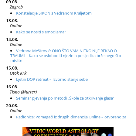
09.08.
Zagreb
Konstelacije SIKON s Vedranom Kraljetom
13.08.
Online
Kako se nositi s emocijama?
14.08.
Online
Vedrana Meštrović: ONO ŠTO VAM NITKO NIJE REKAO O
TRAUMI – Kako se osloboditi njezinih posljedica brže nego što
mislite
15.08.
Otok Krk
Ljetni DOP retreat – Izvorno stanje sebe
16.08.
Tisno (Murter)
Seminar pjevanja po metodi „Škole za otkrivanje glasa“
20.08.
Online
Radionica: Pomagači iz drugih dimenzija Online – otvoreno za
sve
21.08.
Zagreb+Online