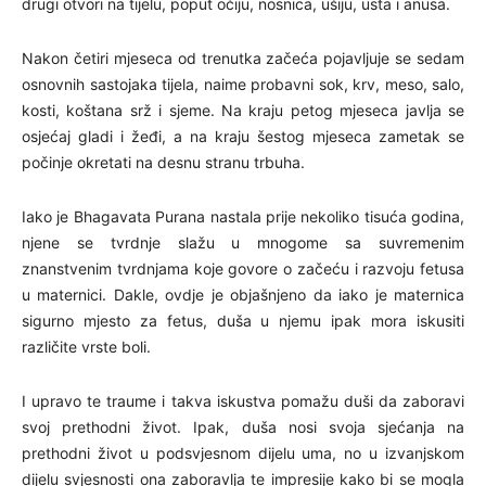
drugi otvori na tijelu, poput očiju, nosnica, ušiju, usta i anusa.
Nakon četiri mjeseca od trenutka začeća pojavljuje se sedam
osnovnih sastojaka tijela, naime probavni sok, krv, meso, salo,
kosti, koštana srž i sjeme. Na kraju petog mjeseca javlja se
osjećaj gladi i žeđi, a na kraju šestog mjeseca zametak se
počinje okretati na desnu stranu trbuha.
Iako je Bhagavata Purana nastala prije nekoliko tisuća godina,
njene se tvrdnje slažu u mnogome sa suvremenim
znanstvenim tvrdnjama koje govore o začeću i razvoju fetusa
u maternici. Dakle, ovdje je objašnjeno da iako je maternica
sigurno mjesto za fetus, duša u njemu ipak mora iskusiti
različite vrste boli.
I upravo te traume i takva iskustva pomažu duši da zaboravi
svoj prethodni život. Ipak, duša nosi svoja sjećanja na
prethodni život u podsvjesnom dijelu uma, no u izvanjskom
dijelu svjesnosti ona zaboravlja te impresije kako bi se mogla