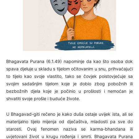
Bhagavata Purana (6.1.49) napominje da kao što osoba dok
spava djeluje u skladu s tijelom očitovanim u snu, prihvaćajući
to tijelo kao svoje vlastito, tako se čovjek poistovjećuje sa
svojim sadašnjim tijelom koje je dobio zbog pobožnih ili
bezbožnih djela koje je počinio u prošlosti i nemoćan je
shvatiti svoje prošle i buduće živote.
U Bhagavad-giti rečeno je kako duša ostaje uvijek ista, ali se
materijalno tijelo mijenja od dječaštva, mladosti pa sve do
starosti. Ovaj fenomen naziva se karma-bhandana ili
uvjetovani život u krugu rođenja i smrti. Bhagavata Purana