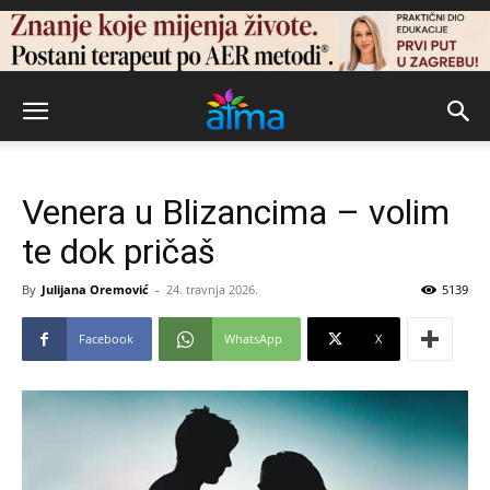
Venera u Blizancima – volim
te dok pričaš
By
Julijana Oremović
-
24. travnja 2026.
5139
Facebook
WhatsApp
X