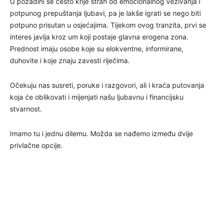
U pozadini se često krije strah od emocionalnog vezivanja i
potpunog prepuštanja ljubavi, pa je lakše igrati se nego biti
potpuno prisutan u osjećajima. Tijekom ovog tranzita, prvi se
interes javlja kroz um koji postaje glavna erogena zona.
Prednost imaju osobe koje su elokventne, informirane,
duhovite i koje znaju zavesti riječima.
Očekuju nas susreti, poruke i razgovori, ali i kraća putovanja
koja će oblikovati i mijenjati našu ljubavnu i financijsku
stvarnost.
Imamo tu i jednu dilemu. Možda se nađemo između dvije
privlačne opcije.