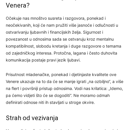
Venera?
Očekuje nas mnoštvo susreta i razgovora, ponekad i
neočekivanih, koji će nam pružiti više jasnoće i odlučnosti u
ostvarivanju ljubavnih i financijskih želja. Sigurnost i
povezanost u odnosima sada se ostvaruju kroz mentalnu
kompatibilnost, slobodu kretanja i duge razgovore o temama
od zajedničkog interesa. Protočna, lagana i često duhovita
komunikacija postaje pravi jezik ljubavi.
Prisutnost mladenačke, ponekad i djetinjaste kvalitete ove
Venere ukazuje na to da će se manje igrati „na ozbiljno“, a više
na flert i površniji pristup odnosima. Vodi nas krilatica: „Idemo,
pa ćemo vidjeti što će se dogoditi“. Ne moramo odmah
definirati odnose niti ih stavljati u stroge okvire.
Strah od vezivanja