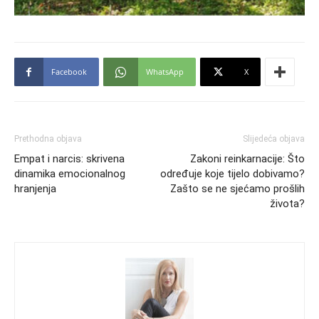
Facebook
WhatsApp
X
Prethodna objava
Slijedeća objava
Empat i narcis: skrivena
Zakoni reinkarnacije: Što
dinamika emocionalnog
određuje koje tijelo dobivamo?
hranjenja
Zašto se ne sjećamo prošlih
života?