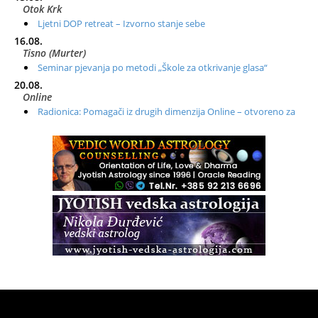
Otok Krk
Ljetni DOP retreat – Izvorno stanje sebe
16.08.
Tisno (Murter)
Seminar pjevanja po metodi „Škole za otkrivanje glasa“
20.08.
Online
Radionica: Pomagači iz drugih dimenzija Online – otvoreno za
sve
21.08.
Zagreb+Online
Osnovni ThetaHealing® tečaj, Zagreb i Online
22.08.
Zagreb
Osnovna radionica za izscjeljivanje pranom (Basic Pranic
Healing course)
Pula
Access BARS®, otpusti stres
23.08.
Pula
Access Energetski Facelift®
24.08.