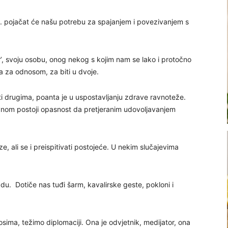
. pojačat će našu potrebu za spajanjem i povezivanjem s
ar’, svoju osobu, onog nekog s kojim nam se lako i protočno
nja za odnosom, za biti u dvoje.
 drugima, poanta je u uspostavljanju zdrave ravnoteže.
otivnom postoji opasnost da pretjeranim udovoljavanjem
 ali se i preispitivati postojeće. U nekim slučajevima
ladu. Dotiče nas tuđi šarm, kavalirske geste, pokloni i
sima, težimo diplomaciji. Ona je odvjetnik, medijator, ona