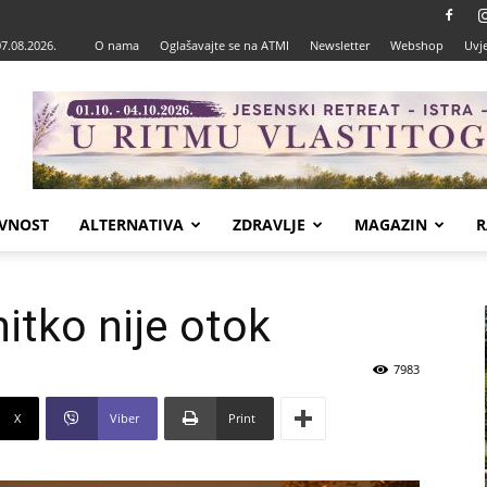
07.08.2026.
O nama
Oglašavajte se na ATMI
Newsletter
Webshop
Uvje
VNOST
ALTERNATIVA
ZDRAVLJE
MAGAZIN
R
itko nije otok
7983
X
Viber
Print