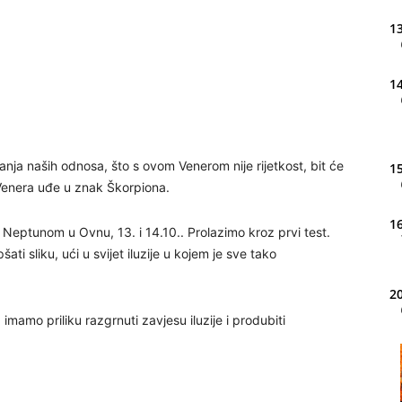
13
14
ranja naših odnosa, što s ovom Venerom nije rijetkost, bit će
15
 Venera uđe u znak Škorpiona.
16
Neptunom u Ovnu, 13. i 14.10.. Prolazimo kroz prvi test.
ati sliku, ući u svijet iluzije u kojem je sve tako
20
 imamo priliku razgrnuti zavjesu iluzije i produbiti
21