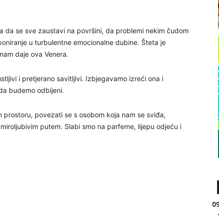
ba da se sve zaustavi na površini, da problemi nekim čudom
 poniranje u turbulentne emocionalne dubine. Šteta je
oji nam daje ova Venera.
ljivi i pretjerano savitljivi. Izbjegavamo izreći ona i
t da budemo odbijeni.
 prostoru, povezati se s osobom koja nam se sviđa,
 miroljubivim putem. Slabi smo na parfeme, lijepu odjeću i
09