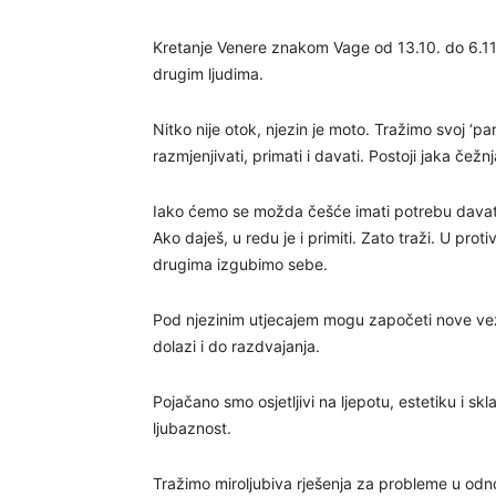
Kretanje Venere znakom Vage od 13.10. do 6.11
drugim ljudima.
Nitko nije otok, njezin je moto. Tražimo svoj ‘p
razmjenjivati, primati i davati. Postoji jaka čež
Iako ćemo se možda češće imati potrebu davati
Ako daješ, u redu je i primiti. Zato traži. U pr
drugima izgubimo sebe.
Pod njezinim utjecajem mogu započeti nove veze,
dolazi i do razdvajanja.
Pojačano smo osjetljivi na ljepotu, estetiku i sk
ljubaznost.
Tražimo miroljubiva rješenja za probleme u odno