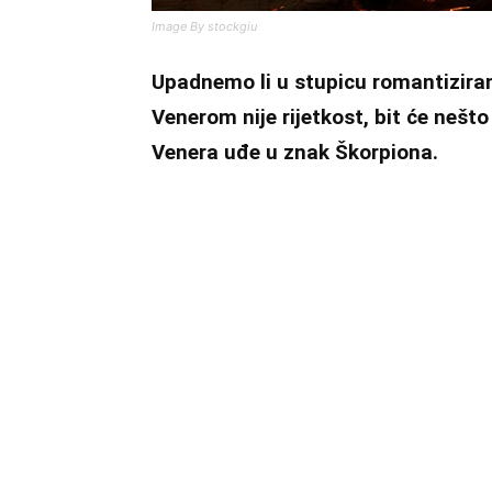
Image By stockgiu
Upadnemo li u stupicu romantiziranj
Venerom nije rijetkost, bit će nešto
Venera uđe u znak Škorpiona.