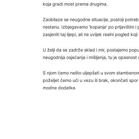
koja gradi most prema drugima.
Zaobilaze se neugodne situacije, postoji potre
nestanu. Izbjegavamo ‘kopanje’ po prljavštini i
zasjeniti taj lijepi, ali ne uvijek realni pogled k
U želji da se zadrže sklad i mir, postajemo popust
neugodnija osjećanja i mišljenja, tu je opasnos
S njom ćemo nešto uljepšati u svom stambenom
poželjet ćemo ući u vezu ili brak, okončati spor
modne dodatke.