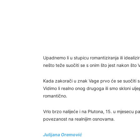
Upadnemo li u stupicu romantiziranja ili idealizi
nešto teže suočiti se s onim što jest nakon što
Kada zakorači u znak Vage prvo će se suočiti s 
Vidimo li realno onog drugoga ili smo skloni uljepš
romantično.
Vrlo brzo nalijeće i na Plutona, 15. u mjesecu pa
povezanost na realnijim osnovama.
Julijana Oremović