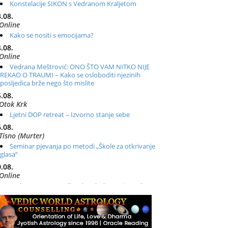
Konstelacije SIKON s Vedranom Kraljetom
.08.
Online
Kako se nositi s emocijama?
.08.
Online
Vedrana Meštrović: ONO ŠTO VAM NITKO NIJE
REKAO O TRAUMI – Kako se osloboditi njezinih
posljedica brže nego što mislite
.08.
Otok Krk
Ljetni DOP retreat – Izvorno stanje sebe
.08.
Tisno (Murter)
Seminar pjevanja po metodi „Škole za otkrivanje
glasa“
.08.
Online
Radionica: Pomagači iz drugih dimenzija Online –
otvoreno za sve
.08.
Zagreb+Online
Osnovni ThetaHealing® tečaj, Zagreb i Online