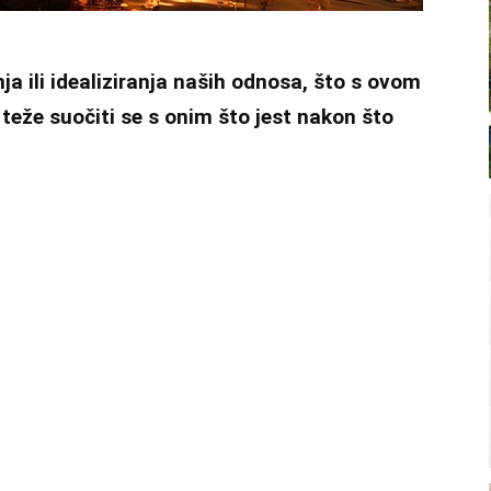
a ili idealiziranja naših odnosa, što s ovom
 teže suočiti se s onim što jest nakon što