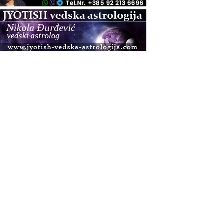
.08.
Pula
Access BARS®, otpusti stres
.08.
Pula
Access Energetski Facelift®
.08.
Zagreb
Pjesma srca / Zagreb
Online
Tečaj Višeg Vodstva, razvijanja intuicije i Akaša
zapisa
.08.
Online
Upisi u program Profesionalni hipnoterapeut —
nova generacija kreće 25.08. 2026.
.08.
Online
Postanite Nositelj Vibracije Nove Zemlje
.08.
Visoko
Alemka Dauskardt – Jednodnevna radionica