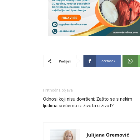
Facebook
Podijeli
Prethodna objava
Odnosi koji nisu dovršeni: Zašto se s nekim
ljudima srećemo iz života u život?
Julijana Oremović