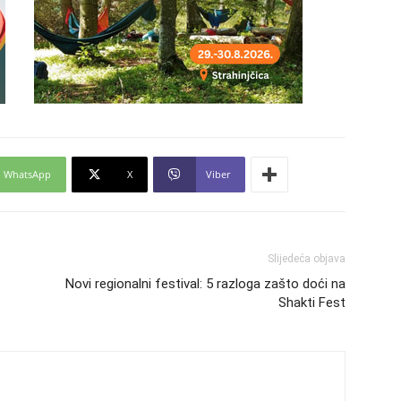
29
WhatsApp
X
Viber
30
Slijedeća objava
31
Novi regionalni festival: 5 razloga zašto doći na
Shakti Fest
28
05