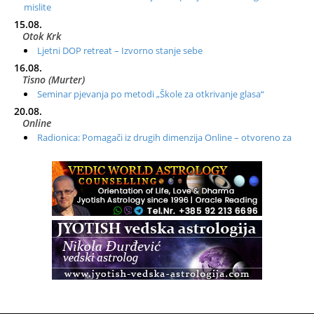
mislite
15.08.
Otok Krk
Ljetni DOP retreat – Izvorno stanje sebe
16.08.
Tisno (Murter)
Seminar pjevanja po metodi „Škole za otkrivanje glasa“
20.08.
Online
Radionica: Pomagači iz drugih dimenzija Online – otvoreno za
sve
21.08.
Zagreb+Online
Osnovni ThetaHealing® tečaj, Zagreb i Online
22.08.
Zagreb
Osnovna radionica za izscjeljivanje pranom (Basic Pranic
Healing course)
Pula
Access BARS®, otpusti stres
23.08.
Pula