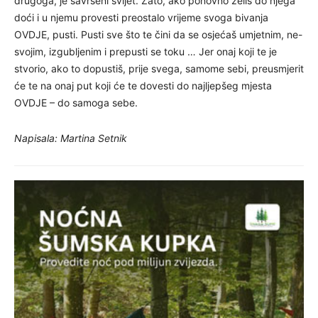
drugoga, je savršeni svijet. Zato, ako ponovno želiš do njega
doći i u njemu provesti preostalo vrijeme svoga bivanja
OVDJE, pusti. Pusti sve što te čini da se osjećaš umjetnim, ne-
svojim, izgubljenim i prepusti se toku … Jer onaj koji te je
stvorio, ako to dopustiš, prije svega, samome sebi, preusmjerit
će te na onaj put koji će te dovesti do najljepšeg mjesta
OVDJE – do samoga sebe.
Napisala: Martina Setnik