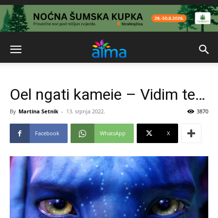
Oel ngati kameie – Vidim te…
By
Martina Setnik
-
13. srpnja 2022.
3870
Facebook
WhatsApp
X