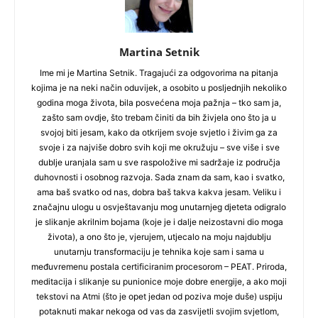
Martina Setnik
Ime mi je Martina Setnik. Tragajući za odgovorima na pitanja
kojima je na neki način oduvijek, a osobito u posljednjih nekoliko
godina moga života, bila posvećena moja pažnja – tko sam ja,
zašto sam ovdje, što trebam činiti da bih živjela ono što ja u
svojoj biti jesam, kako da otkrijem svoje svjetlo i živim ga za
svoje i za najviše dobro svih koji me okružuju – sve više i sve
dublje uranjala sam u sve raspoložive mi sadržaje iz područja
duhovnosti i osobnog razvoja. Sada znam da sam, kao i svatko,
ama baš svatko od nas, dobra baš takva kakva jesam. Veliku i
značajnu ulogu u osvještavanju mog unutarnjeg djeteta odigralo
je slikanje akrilnim bojama (koje je i dalje neizostavni dio moga
života), a ono što je, vjerujem, utjecalo na moju najdublju
unutarnju transformaciju je tehnika koje sam i sama u
međuvremenu postala certificiranim procesorom – PEAT. Priroda,
meditacija i slikanje su punionice moje dobre energije, a ako moji
tekstovi na Atmi (što je opet jedan od poziva moje duše) uspiju
potaknuti makar nekoga od vas da zasvijetli svojim svjetlom,