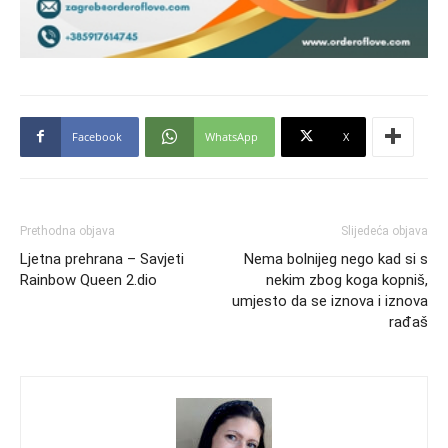
Facebook
WhatsApp
X
Prethodna objava
Slijedeća objava
Ljetna prehrana – Savjeti
Nema bolnijeg nego kad si s
Rainbow Queen 2.dio
nekim zbog koga kopniš,
umjesto da se iznova i iznova
rađaš