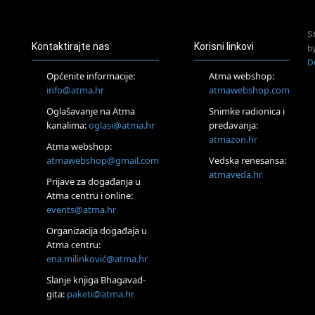
Access Energetski Facelift®
24.08.
S
Zagreb
Kontaktirajte nas
Korisni linkovi
b
Pjesma srca / Zagreb
D
Online
Općenite informacije:
Atma webshop:
Tečaj Višeg Vodstva, razvijanja intuicije i Akaša zapisa
info@atma.hr
atmawebshop.com
25.08.
Oglašavanje na Atma
Snimke radionica i
Online
kanalima:
oglasi@atma.hr
predavanja:
Upisi u program Profesionalni hipnoterapeut — nova
generacija kreće 25.08. 2026.
atmazon.hr
Atma webshop:
26.08.
atmawebshop@gmail.com
Vedska renesansa:
Online
atmaveda.hr
Postanite Nositelj Vibracije Nove Zemlje
Prijave za događanja u
Atma centru i online:
27.08.
events@atma.hr
Visoko
Alemka Dauskardt – Jednodnevna radionica sistemskih
Organizacija događaja u
konstelacija
Atma centru:
29.08.
ena.milinković@atma.hr
Zagreb
HOD PO ŽERAVICI – Seminar koji mijenja tijelo, duh i um
Slanje knjiga Bhagavad-
SoulFest – Festival glazbe, mudrosti i zajedništva
gita:
paketi@atma.hr
Radoboj