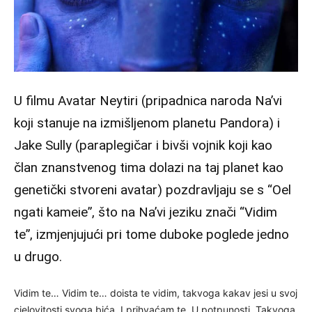
U filmu Avatar Neytiri (pripadnica naroda Na’vi
koji stanuje na izmišljenom planetu Pandora) i
Jake Sully (paraplegičar i bivši vojnik koji kao
član znanstvenog tima dolazi na taj planet kao
genetički stvoreni avatar) pozdravljaju se s “Oel
ngati kameie”, što na Na’vi jeziku znači “Vidim
te”, izmjenjujući pri tome duboke poglede jedno
u drugo.
Vidim te… Vidim te… doista te vidim, takvoga kakav jesi u svoj
cjelovitosti svoga bića. I prihvaćam te. U potpunosti. Takvoga