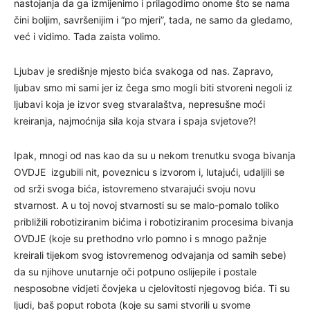
nastojanja da ga izmijenimo i prilagodimo onome što se nama
čini boljim, savršenijim i “po mjeri”, tada, ne samo da gledamo,
već i vidimo. Tada zaista volimo.
Ljubav je središnje mjesto bića svakoga od nas. Zapravo,
ljubav smo mi sami jer iz čega smo mogli biti stvoreni negoli iz
ljubavi koja je izvor sveg stvaralaštva, nepresušne moći
kreiranja, najmoćnija sila koja stvara i spaja svjetove?!
Ipak, mnogi od nas kao da su u nekom trenutku svoga bivanja
OVDJE izgubili nit, poveznicu s izvorom i, lutajući, udaljili se
od srži svoga bića, istovremeno stvarajući svoju novu
stvarnost. A u toj novoj stvarnosti su se malo-pomalo toliko
približili robotiziranim bićima i robotiziranim procesima bivanja
OVDJE (koje su prethodno vrlo pomno i s mnogo pažnje
kreirali tijekom svog istovremenog odvajanja od samih sebe)
da su njihove unutarnje oči potpuno oslijepile i postale
nesposobne vidjeti čovjeka u cjelovitosti njegovog bića. Ti su
ljudi, baš poput robota (koje su sami stvorili u svome