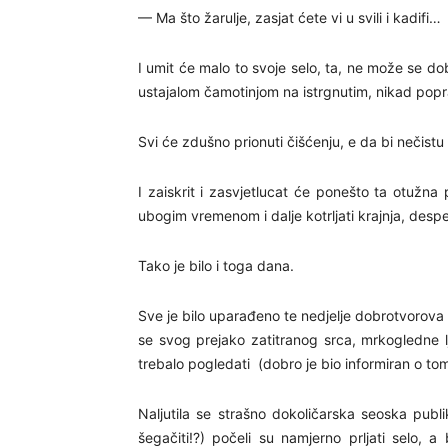
— Ma što žarulje, zasjat ćete vi u svili i kadifi…
I umit će malo to svoje selo, ta, ne može se d
ustajalom čamotinjom na istrgnutim, nikad pop
Svi će zdušno prionuti čišćenju, e da bi nečistu 
I zaiskrit i zasvjetlucat će ponešto ta otužna 
ubogim vremenom i dalje kotrljati krajnja, desp
Tako je bilo i toga dana.
Sve je bilo uparađeno te nedjelje dobrotvorova
se svog prejako zatitranog srca, mrkogledne lju
trebalo pogledati (dobro je bio informiran o tome
Naljutila se strašno dokoličarska seoska publ
šegačiti!?) počeli su namjerno prljati selo, a