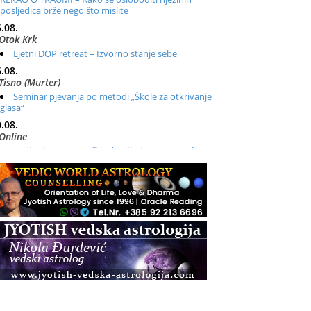
posljedica brže nego što mislite
.08.
Otok Krk
Ljetni DOP retreat – Izvorno stanje sebe
.08.
Tisno (Murter)
Seminar pjevanja po metodi „Škole za otkrivanje
glasa“
.08.
Online
Radionica: Pomagači iz drugih dimenzija Online –
otvoreno za sve
.08.
Zagreb+Online
Osnovni ThetaHealing® tečaj, Zagreb i Online
.08.
Pula
Access BARS®, otpusti stres
.08.
Pula
Access Energetski Facelift®
.08.