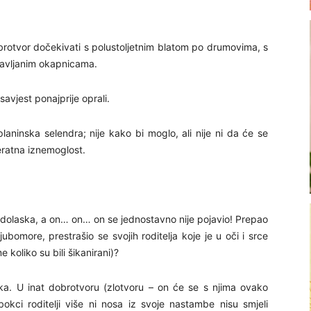
obrotvor dočekivati s polustoljetnim blatom po drumovima, s
ravljanim okapnicama.
savjest ponajprije oprali.
planinska selendra; nije kako bi moglo, ali nije ni da će se
eratna iznemoglost.
 dolaska, a on… on… on se jednostavno nije pojavio! Prepao
bomore, prestrašio se svojih roditelja koje je u oči i srce
 koliko su bili šikanirani)?
ika. U inat dobrotvoru (zlotvoru – on će se s njima ovako
 bokci roditelji više ni nosa iz svoje nastambe nisu smjeli