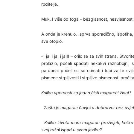
roditelje.
Muk. I više od toga – bezglasnost, nesvjesnost
A onda je krenulo. Isprva sporadično, ispotiha,
sve otopio.
–I ja, i ja, i ja!!! – orilo se sa svih strana. Stv
prolazio, počeli spadati nekakvi raznobojni, s
pardona: počeli su se otimati i tući za te svi
pismene strpljivosti i strpljive pismenosti pročita
Koliko upornosti za jedan čisti magareći život?
Zašto je magarac čovjeku dobrotvor bez uvjeta,
Koliko života mora magarac proživjeti, koliko 
svoj ružni ispad u svom jeziku?