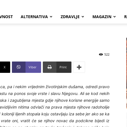
VNOST
ALTERNATIVA
ZDRAVLJE
MAGAZIN
R
522
X
Viber
Print
aca, pa i nekim vrijednim životinjskim dušama, odredi pravo
rastu na ponos svoje vrste i slavu Njegovu. Ali se kod nekih
rska i zagubljena mjesta gdje njihove korisne energije samo
evidljivim nitima odvlači na prava mjesta njihove radoholije
koloniji lijenih stopala koju ostavljaju iza sebe jer ako se ka
rate oni, vratit će se njihov novac da podcikne bijedi iz