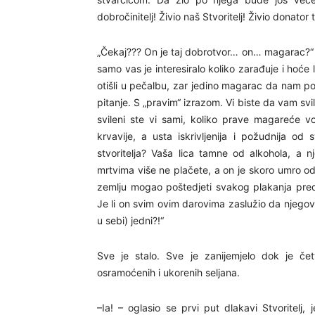
dobročinitelj! Živio naš Stvoritelj! Živio donator 
„Čekaj??? On je taj dobrotvor… on… magarac?“ „A
samo vas je interesiralo koliko zarađuje i hoće li
otišli u pečalbu, zar jedino magarac da nam p
pitanje. S „pravim“ izrazom. Vi biste da vam svilu
svileni ste vi sami, koliko prave magareće vo
krvavije, a usta iskrivljenija i požudnija o
stvoritelja? Vaša lica tamne od alkohola, a n
mrtvima više ne plačete, a on je skoro umro od
zemlju mogao poštedjeti svakog plakanja pred
Je li on svim ovim darovima zaslužio da njegov
u sebi) jedni?!“
Sve je stalo. Sve je zanijemjelo dok je četv
osramoćenih i ukorenih seljana.
–Ia! – oglasio se prvi put dlakavi Stvoritelj