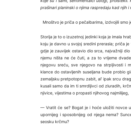
koje su i sami, sentimentalci ubogi, proistekli
prašinari planinski o njima raspredaju kad njih
Mnoštvo je priča o pečalbarima, izdvojili smo 
Storija je to o izuzetnoj jedinki koja je imala hrab
koju je davno u svojoj sredini prerasla; priča j
gdje je zauvijek ostavio dio srca, najvažniji dio
njemu ništa ne će čuti, a za to vrijeme dvadese
njegovu sreću, sve njegovo na strpljivosti i
klance do ostavljenih suseljana bude probio g
zemaljsku pretpotopnu zabit, al’ ipak srcu dragu,
kusali samo da im ti smrdljivci od zluradih, krč
njivice, vijestima o propasti njihovog najmilijeg,
— Vratit će se? Bogat je i hoće uložiti novce u
upornijeg i sposobnijeg od njega nema? Sunce
seosku krčmu?