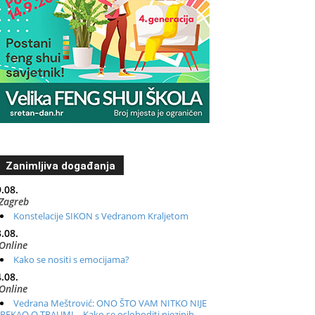
Zanimljiva događanja
.08.
Zagreb
Konstelacije SIKON s Vedranom Kraljetom
.08.
Online
Kako se nositi s emocijama?
.08.
Online
Vedrana Meštrović: ONO ŠTO VAM NITKO NIJE
REKAO O TRAUMI – Kako se osloboditi njezinih