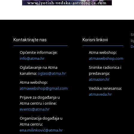
Access BARS®, otpusti stres
23.08.
Pula
Access Energetski Facelift®
24.08.
S
Zagreb
Kontaktirajte nas
Korisni linkovi
b
Pjesma srca / Zagreb
D
Online
Općenite informacije:
Atma webshop:
Tečaj Višeg Vodstva, razvijanja intuicije i Akaša zapisa
info@atma.hr
atmawebshop.com
26.08.
Oglašavanje na Atma
Snimke radionica i
Online
kanalima:
oglasi@atma.hr
predavanja:
Postanite Nositelj Vibracije Nove Zemlje
atmazon.hr
27.08.
Atma webshop:
Visoko
atmawebshop@gmail.com
Vedska renesansa:
Alemka Dauskardt – Jednodnevna radionica sistemskih
atmaveda.hr
Prijave za događanja u
konstelacija
Atma centru i online:
29.08.
events@atma.hr
Zagreb
HOD PO ŽERAVICI – Seminar koji mijenja tijelo, duh i um
Organizacija događaja u
SoulFest – Festival glazbe, mudrosti i zajedništva
Atma centru:
30.08.
ena.milinković@atma.hr
Zagreb