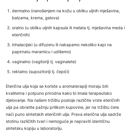
dermalno (nanošenjem na kožu u obliku uljnih mješavina,
balzama, krema, gelova)
oralno (u obliku uljnih kapsula ili melata tj. mješavina meda i
eteričnih)
inhalacijski (u difuzeru ili nakapamo nekoliko kapi na
papirnatu maramicu i udišemo)
vaginalno (vagitoriji tj. vaginalete)
rektalno (supozitoriji tj. čepići)
Eterična ulja koja se koriste u aromaterapiji moraju biti
kvalitetna i potpuno prirodna kako bi imala terapeutsko
djelovanje. Na našem tržištu postoje različite vrste eteričnih
ulja pa obratite pažnju prilikom kupovine, jer na tržištu ćete
naći puno sintetskih eteričnih ulja. Prava eterična ulja sadrže
stotinu različitih tvari i nemoguće je napraviti identičnu
sintetsku kopiju u laboratoriju.