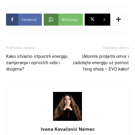
Facebook
WhatsApp
X
Prethodna objava
Slijedeća objava
Kako stvarno otpustiti energiju
Uklonite proljetni umor i
zamjeranja i oprostiti sebi i
zadobijte energiju uz pomoć
drugima?
feng shuia – EVO kako!
Ivona Kovačević Nemec