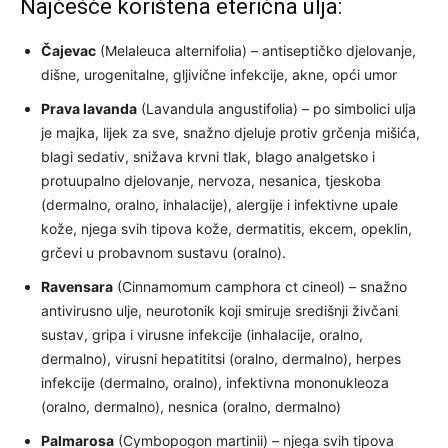
Najčešće korištena eterična ulja:
Čajevac
(Melaleuca alternifolia) – antiseptičko djelovanje,
dišne, urogenitalne, gljivične infekcije, akne, opći umor
Prava lavanda
(Lavandula angustifolia) – po simbolici ulja
je majka, lijek za sve, snažno djeluje protiv grčenja mišića,
blagi sedativ, snižava krvni tlak, blago analgetsko i
protuupalno djelovanje, nervoza, nesanica, tjeskoba
(dermalno, oralno, inhalacije), alergije i infektivne upale
kože, njega svih tipova kože, dermatitis, ekcem, opeklin,
grčevi u probavnom sustavu (oralno).
Ravensara
(Cinnamomum camphora ct cineol) – snažno
antivirusno ulje, neurotonik koji smiruje središnji živčani
sustav, gripa i virusne infekcije (inhalacije, oralno,
dermalno), virusni hepatititsi (oralno, dermalno), herpes
infekcije (dermalno, oralno), infektivna mononukleoza
(oralno, dermalno), nesnica (oralno, dermalno)
Palmarosa
(Cymbopogon martinii) – njega svih tipova