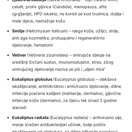
celulit, protiv gljivica (Candida), menopauza, afte
(grgljanje), HPD lokalno, ne koristi se kod trudnica, dojilja i
male djece, nadražuje kožu
Smilje
(Helichrysum italicum) – njega kože, ožiljci, strije,
anti age kozmetika, protuupalno i regenerativno
djelovanje, hematomi
Vetiver
(Vetiveria zizanoides) – smirujuće djeluje na
središnji živčani sustav, imunomodulator, stres, zbog
umirujućeg djelovanja naziva se još i „uljem mira“
Eukaliptus globulus
(Eucalyptus globulus) – olakšava
iskašljavanje, antimikrobno i antivirusno djelovanje, dišne
infekcije praćene kašljem (inahlacije, dermalno), gljivične
infekcije kože (dermalno), za djecu tek iznad 2 godine
starosti
Eukaliptus radiata
(Eucalyptus radiata) – antivirusno ulje,
manje izražen antibakterijski učinak, bolje potiče
iskašljavanje od globulusa, za dišne infkecije pogotovo