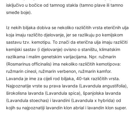
isključivo u bočice od tamnog stakla (tamno plave ili tamno
smeđe boje).
Iz nekih biljaka dobiva se nekoliko različitih vrsta eteričnih ulja
koja imaju različito djelovanje, jer se razlikuju po kemijskom
sastavu tzv. kemotipu. To znači da eterična ulja imaju različiti
kemijski sastav (i djelovanje) ovisno o staništu, klimatskim
razlikama i malim genetskim varijacijama. Npr. ružmarin
(Rosmarinus officinalis) ima nekoliko različitih kemotipova:
ružmarin cineol, ružmarin verbenon, ružmarin kamfor.
Lavanda je ime za cijeli rod biljaka, 40-tak različitih vrsta.
Najpoznatije vrste su prava lavanda (Lavandula angustifolia),
širokolisna lavanda (Lavandula spica), španjolska lavanda
(Lavandula stoechas) i lavandini (Lavandula x hybrida) od
kojih su najpoznatiji lavandin klon abrial i lavandin klon super.