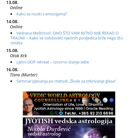
13.08.
Online
Kako se nositi s emocijama?
14.08.
Online
Vedrana Meštrović: ONO ŠTO VAM NITKO NIJE REKAO O
TRAUMI – Kako se osloboditi njezinih posljedica brže nego što
mislite
15.08.
Otok Krk
Ljetni DOP retreat – Izvorno stanje sebe
16.08.
Tisno (Murter)
Seminar pjevanja po metodi „Škole za otkrivanje glasa“
20.08.
Online
Radionica: Pomagači iz drugih dimenzija Online – otvoreno za
sve
21.08.
Zagreb+Online
Osnovni ThetaHealing® tečaj, Zagreb i Online
22.08.
Pula