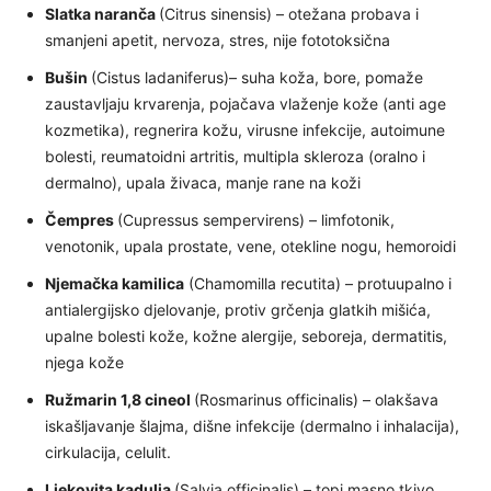
Slatka naranča
(Citrus sinensis) – otežana probava i
smanjeni apetit, nervoza, stres, nije fototoksična
Bušin
(Cistus ladaniferus)– suha koža, bore, pomaže
zaustavljaju krvarenja, pojačava vlaženje kože (anti age
kozmetika), regnerira kožu, virusne infekcije, autoimune
bolesti, reumatoidni artritis, multipla skleroza (oralno i
dermalno), upala živaca, manje rane na koži
Čempres
(Cupressus sempervirens) – limfotonik,
venotonik, upala prostate, vene, otekline nogu, hemoroidi
Njemačka kamilica
(Chamomilla recutita) – protuupalno i
antialergijsko djelovanje, protiv grčenja glatkih mišića,
upalne bolesti kože, kožne alergije, seboreja, dermatitis,
njega kože
Ružmarin 1,8 cineol
(Rosmarinus officinalis) – olakšava
iskašljavanje šlajma, dišne infekcije (dermalno i inhalacija),
cirkulacija, celulit.
Ljekovita kadulja
(Salvia officinalis) – topi masno tkivo,