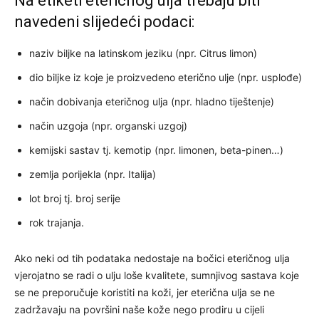
Na etiketi eteričnog ulja trebaju biti
navedeni slijedeći podaci:
naziv biljke na latinskom jeziku (npr. Citrus limon)
dio biljke iz koje je proizvedeno eterično ulje (npr. usplođe)
način dobivanja eteričnog ulja (npr. hladno tiještenje)
način uzgoja (npr. organski uzgoj)
kemijski sastav tj. kemotip (npr. limonen, beta-pinen…)
zemlja porijekla (npr. Italija)
lot broj tj. broj serije
rok trajanja.
Ako neki od tih podataka nedostaje na bočici eteričnog ulja
vjerojatno se radi o ulju loše kvalitete, sumnjivog sastava koje
se ne preporučuje koristiti na koži, jer eterična ulja se ne
zadržavaju na površini naše kože nego prodiru u cijeli