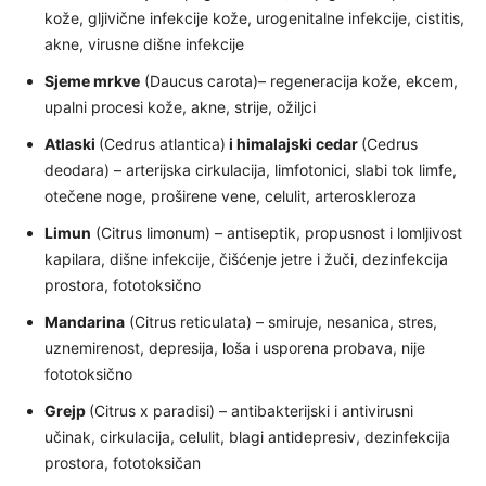
kože, gljivične infekcije kože, urogenitalne infekcije, cistitis,
akne, virusne dišne infekcije
Sjeme mrkve
(Daucus carota)– regeneracija kože, ekcem,
upalni procesi kože, akne, strije, ožiljci
Atlaski
(Cedrus atlantica)
i himalajski cedar
(Cedrus
deodara) – arterijska cirkulacija, limfotonici, slabi tok limfe,
otečene noge, proširene vene, celulit, arteroskleroza
Limun
(Citrus limonum) – antiseptik, propusnost i lomljivost
kapilara, dišne infekcije, čišćenje jetre i žuči, dezinfekcija
prostora, fototoksično
Mandarina
(Citrus reticulata) – smiruje, nesanica, stres,
uznemirenost, depresija, loša i usporena probava, nije
fototoksično
Grejp
(Citrus x paradisi) – antibakterijski i antivirusni
učinak, cirkulacija, celulit, blagi antidepresiv, dezinfekcija
prostora, fototoksičan