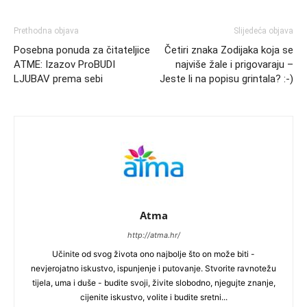
Prethodna objava
Slijedeća objava
Posebna ponuda za čitateljice
Četiri znaka Zodijaka koja se
ATME: Izazov ProBUDI
najviše žale i prigovaraju –
LJUBAV prema sebi
Jeste li na popisu grintala? :-)
Atma
http://atma.hr/
Učinite od svog života ono najbolje što on može biti -
nevjerojatno iskustvo, ispunjenje i putovanje. Stvorite ravnotežu
tijela, uma i duše - budite svoji, živite slobodno, njegujte znanje,
cijenite iskustvo, volite i budite sretni...