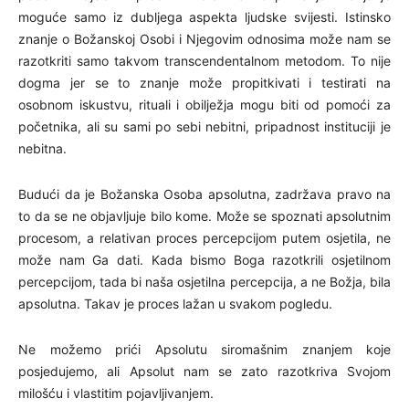
moguće samo iz dubljega aspekta ljudske svijesti. Istinsko
znanje o Božanskoj Osobi i Njegovim odnosima može nam se
razotkriti samo takvom transcendentalnom metodom. To nije
dogma jer se to znanje može propitkivati i testirati na
osobnom iskustvu, rituali i obilježja mogu biti od pomoći za
početnika, ali su sami po sebi nebitni, pripadnost instituciji je
nebitna.
Budući da je Božanska Osoba apsolutna, zadržava pravo na
to da se ne objavljuje bilo kome. Može se spoznati apsolutnim
procesom, a relativan proces percepcijom putem osjetila, ne
može nam Ga dati. Kada bismo Boga razotkrili osjetilnom
percepcijom, tada bi naša osjetilna percepcija, a ne Božja, bila
apsolutna. Takav je proces lažan u svakom pogledu.
Ne možemo prići Apsolutu siromašnim znanjem koje
posjedujemo, ali Apsolut nam se zato razotkriva Svojom
milošću i vlastitim pojavljivanjem.