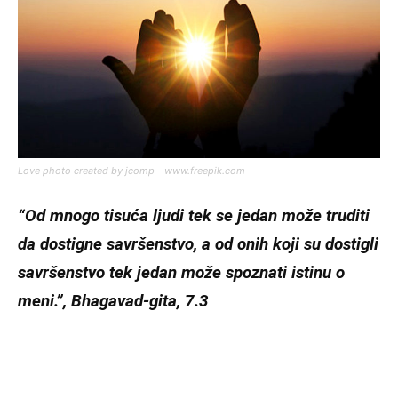
Love photo created by jcomp - www.freepik.com
“Od mnogo tisuća ljudi tek se jedan može truditi
da dostigne savršenstvo, a od onih koji su dostigli
savršenstvo tek jedan može spoznati istinu o
meni.”, Bhagavad-gita, 7.3