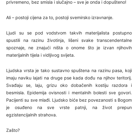
privremeno, bez smisla i slučajno – sve je onda i dopušteno!
Ali – postoji cijena za to, postoji svemirsko izravnanje.
Ljudi su se pod vodstvom takvih materijalista postupno
spustili na razinu životinja, lišeni svake transcendentalne
spoznaje, ne znajući ništa o onome što je izvan njihovih
materijalnih tijela i vidljivog svijeta.
Ljudska vrsta je tako sustavno spuštena na razinu pasa, koji
imaju naviku lajati na druge pse kada dođu na njihov teritorij.
Svađaju se, laju, grizu oko dobačenih kostiju razdora i
besmisla. Epidemija ovisnosti i mentalnih bolesti sve govori.
Pacijenti su sve mlađi. Ljudsko biće bez povezanosti s Bogom
je osuđeno na sve vrste patnji, na život prepun
egzistencijalnih strahova.
Zašto?