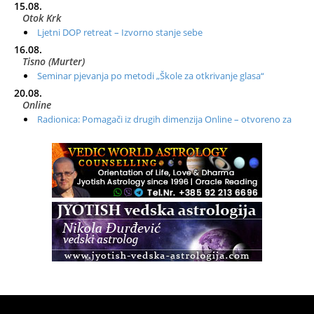
15.08.
Otok Krk
Ljetni DOP retreat – Izvorno stanje sebe
16.08.
Tisno (Murter)
Seminar pjevanja po metodi „Škole za otkrivanje glasa“
20.08.
Online
Radionica: Pomagači iz drugih dimenzija Online – otvoreno za
sve
21.08.
Zagreb+Online
Osnovni ThetaHealing® tečaj, Zagreb i Online
22.08.
Pula
Access BARS®, otpusti stres
23.08.
Pula
Access Energetski Facelift®
24.08.
Zagreb
Pjesma srca / Zagreb