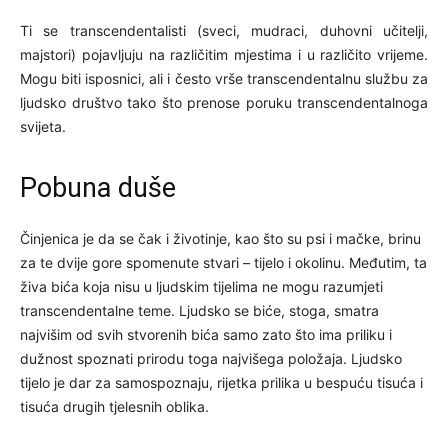
Ti se transcendentalisti (sveci, mudraci, duhovni učitelji,
majstori) pojavljuju na različitim mjestima i u različito vrijeme.
Mogu biti isposnici, ali i često vrše transcendentalnu službu za
ljudsko društvo tako što prenose poruku transcendentalnoga
svijeta.
Pobuna duše
Činjenica je da se čak i životinje, kao što su psi i mačke, brinu
za te dvije gore spomenute stvari – tijelo i okolinu. Međutim, ta
živa bića koja nisu u ljudskim tijelima ne mogu razumjeti
transcendentalne teme. Ljudsko se biće, stoga, smatra
najvišim od svih stvorenih bića samo zato što ima priliku i
dužnost spoznati prirodu toga najvišega položaja. Ljudsko
tijelo je dar za samospoznaju, rijetka prilika u bespuću tisuća i
tisuća drugih tjelesnih oblika.