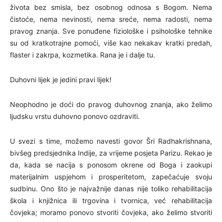
života bez smisla, bez osobnog odnosa s Bogom. Nema
čistoće, nema nevinosti, nema sreće, nema radosti, nema
pravog znanja. Sve ponuđene fiziološke i psihološke tehnike
su od kratkotrajne pomoći, više kao nekakav kratki predah,
flaster i zakrpa, kozmetika. Rana je i dalje tu.
Duhovni lijek je jedini pravi lijek!
Neophodno je doći do pravog duhovnog znanja, ako želimo
ljudsku vrstu duhovno ponovo ozdraviti.
U svezi s time, možemo navesti govor Šri Radhakrishnana,
bivšeg predsjednika Indije, za vrijeme posjeta Parizu. Rekao je
da, kada se nacija s ponosom okrene od Boga i zaokupi
materijalnim uspjehom i prosperitetom, zapečaćuje svoju
sudbinu. Ono što je najvažnije danas nije toliko rehabilitacija
škola i knjižnica ili trgovina i tvornica, već rehabilitacija
čovjeka; moramo ponovo stvoriti čovjeka, ako želimo stvoriti