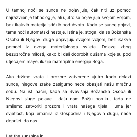
U tamnoj noći se sunce ne pojavljuje, čak niti uz pomoć
najrazvijenije tehnologije, ali ujutro se pojavljuje svojom voljom,
bez ikakvih materijalističkih poduhvata. Kada se sunce pojavi,
tama noći automatski nestaje. Istina je, stoga, da se Božanska
Osoba ili Njegovi sluge pojavljuju svojom voljom, bez ikakve
pomoći iz ovoga materijalnoga svijeta. Dolaze zbog
bezuzročne milosti, kako bi dali dobrobit dušama koje su pod
utjecajem maye, iluzije materijalne energije Boga.
Ako držimo vrata i prozore zatvorene ujutro kada dolazi
sunce, njegove zrake zasigurno neće obasjati našu mračnu
sobu. Na isti način, kada se Svevišnja Božanska Osoba ili
Njegovi sluge pojave i daju nam Božju poruku, tada ne
smijemo zatvoriti prozore i vrata našega tijela i uma jer
svjetlost, koja emanira iz Gospodina i Njegovih slugu, neće
doprijeti do nas.
Let the sunshine in.