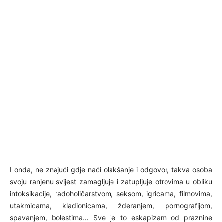
I onda, ne znajući gdje naći olakšanje i odgovor, takva osoba
svoju ranjenu svijest zamagljuje i zatupljuje otrovima u obliku
intoksikacije, radoholičarstvom, seksom, igricama, filmovima,
utakmicama, kladionicama, žderanjem, pornografijom,
spavanjem, bolestima… Sve je to eskapizam od praznine