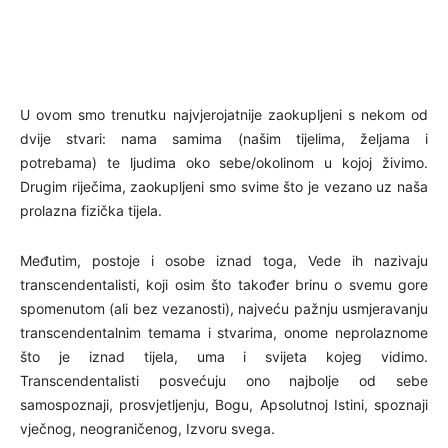
U ovom smo trenutku najvjerojatnije zaokupljeni s nekom od
dvije stvari: nama samima (našim tijelima, željama i
potrebama) te ljudima oko sebe/okolinom u kojoj živimo.
Drugim riječima, zaokupljeni smo svime što je vezano uz naša
prolazna fizička tijela.
Međutim, postoje i osobe iznad toga, Vede ih nazivaju
transcendentalisti, koji osim što također brinu o svemu gore
spomenutom (ali bez vezanosti), najveću pažnju usmjeravanju
transcendentalnim temama i stvarima, onome neprolaznome
što je iznad tijela, uma i svijeta kojeg vidimo.
Transcendentalisti posvećuju ono najbolje od sebe
samospoznaji, prosvjetljenju, Bogu, Apsolutnoj Istini, spoznaji
vječnog, neograničenog, Izvoru svega.