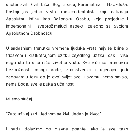
unutar svih živih bića, Bog u srcu, Paramatma ili Nad-duša.
Postoji još jedna vrsta transcendentalista koji realiziraju
Apsolutnu Istinu kao Božansku Osobu, koja posjeduje i
impersonalni i sveprožimajući aspekt, zajedno sa Svojom
Apsolutnom Osobnošću.
U sadašnjem trenutku vremena ljudska vrsta najviše brine o
tričavom i kratkotrajnom užitku osjetilnog užitka, čak i više
nego što to čine niže životne vrste. Sve više se promovira
bezbožnost, mnogi vođe, znanstvenici i utjecajni ljudi
zagovaraju tezu da je ovaj svijet sve u svemu, nema smisla,
nema Boga, sve je puka slučajnost.
Mi smo slučaj.
“Zato uživaj sad. Jednom se živi. Jedan je život.”
I sada dolazimo do glavne poante: ako je sve tako