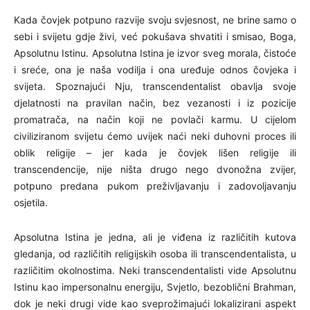
Kada čovjek potpuno razvije svoju svjesnost, ne brine samo o
sebi i svijetu gdje živi, već pokušava shvatiti i smisao, Boga,
Apsolutnu Istinu. Apsolutna Istina je izvor sveg morala, čistoće
i sreće, ona je naša vodilja i ona uređuje odnos čovjeka i
svijeta. Spoznajući Nju, transcendentalist obavlja svoje
djelatnosti na pravilan način, bez vezanosti i iz pozicije
promatrača, na način koji ne povlači karmu. U cijelom
civiliziranom svijetu ćemo uvijek naći neki duhovni proces ili
oblik religije – jer kada je čovjek lišen religije ili
transcendencije, nije ništa drugo nego dvonožna zvijer,
potpuno predana pukom preživljavanju i zadovoljavanju
osjetila.
Apsolutna Istina je jedna, ali je viđena iz različitih kutova
gledanja, od različitih religijskih osoba ili transcendentalista, u
različitim okolnostima. Neki transcendentalisti vide Apsolutnu
Istinu kao impersonalnu energiju, Svjetlo, bezoblični Brahman,
dok je neki drugi vide kao sveprožimajući lokalizirani aspekt