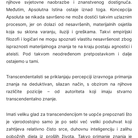
njihove svjetovne naobrazbe i znanstvenog dostignuća.
Međutim, Apsolutna Istina ostaje iznad toga. Koncepcija
Apsoluta se nikada savršeno ne može dostići takvim uzlaznim
procesom, jer on dolazi od nesavršenih, materijalnih osjetila
koja su sklona varanju, iluziji i greškama. Takvi empirijski
filozofi i logičari ne mogu spoznati vlastitu nesavršenost zbog
ispraznosti materijalnoga znanja te na kraju postaju agnostici i
ateisti. Pod takvom neodređenom pretpostavkom i dalje
ostajemo u tami.
Transcendentalisti se priklanjaju percepciji izravnoga primanja
znanja na deduktivan, silazan način, s obzirom na njihove
različite pozicije – od autoriteta koji imaju stvarno
transcendentalno znanje.
Imati veliku glad za transcendencijom te uopće prepoznati što
je vjerodostojno samo je po sebi već veliki poduhvat koji
zahtijeva relativno čisto srce, duhovnu inteligenciju i zalihu
pobožnih djela iz prošlih života. Takvo primanje znanja je