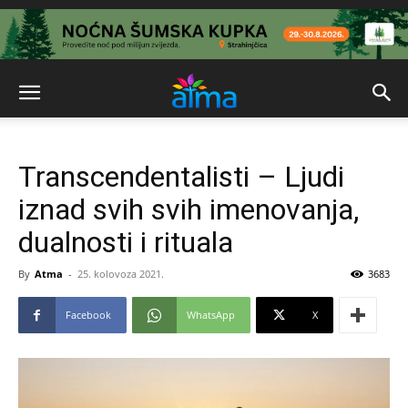
Transcendentalisti – Ljudi
iznad svih svih imenovanja,
dualnosti i rituala
By
Atma
-
25. kolovoza 2021.
3683
Facebook
WhatsApp
X