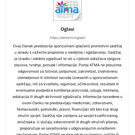
Oglasi
https://atma.hr/oglasi/
Ovaj članak predstavlja sponzorirani (plaćeni) promotivni sadržaj
u skladu s važećim propisima o medijima i oglašavanju. Sadržaj
je izradio i odobrio oglašivač te isti u cijelosti odražava njegove
stavove, tvrdnje, ponude i informacije. Portal ATMA ne preuzima
odgovornost za točnost, potpunost, zakonitost, znanstvenu
utemeljenost ili istinitost navoda iznesenih u sponzoriranom
sadržaju, niti za kvalitetu, sigurnost, učinkovitost, rezultate ili
eventualne posljedice korištenja proizvoda, usluga, tretmana,
edukacija ili drugih aktivnosti oglašivača. Informacije navedene u
ovom članku ne predstavljaju medicinski, zdravstveni,
farmaceutski, psihološki, pravni, financijski niti bilo koji drugi
stručni savjet. Sadržaj nije zamjena za savjet kvalificiranog
stručnjaka. U slučaju zdravstvenih ili drugih stručnih pitanja,
preporučuje se savjetovanje s odgovarajućim ovlaštenim
stručnjakom. Portal ATMA ne daje nikakva jamstva, izričita ili