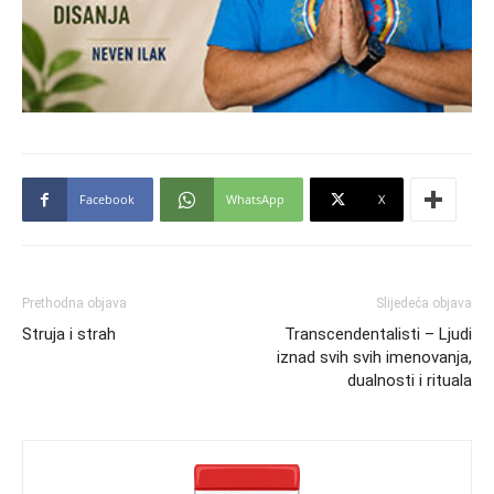
Facebook
WhatsApp
X
Prethodna objava
Slijedeća objava
Struja i strah
Transcendentalisti – Ljudi
iznad svih svih imenovanja,
dualnosti i rituala