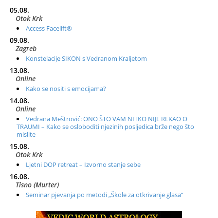
05.08.
Otok Krk
Access Facelift®
09.08.
Zagreb
Konstelacije SIKON s Vedranom Kraljetom
13.08.
Online
Kako se nositi s emocijama?
14.08.
Online
Vedrana Meštrović: ONO ŠTO VAM NITKO NIJE REKAO O
TRAUMI – Kako se osloboditi njezinih posljedica brže nego što
mislite
15.08.
Otok Krk
Ljetni DOP retreat – Izvorno stanje sebe
16.08.
Tisno (Murter)
Seminar pjevanja po metodi „Škole za otkrivanje glasa“
20.08.
Online