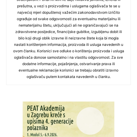
prešutna, u vezi s proizvodima i uslugama oglašivača te se u
najvećoj mjeri dopuštenoj važećim zakonodavstvom izričito
ograđuje od svake odgovornosti za eventualnu materijalnu ili
nematerijalnu štetu, uključujući ali ne ograničavajući se na
zdravstvene posljedice, financijske gubitke, izgubljenu dobit ili
bilo koji drugi oblik izravne ili neizravne štete koja bi mogla
nastati korištenjem informacija, proizvoda ili usluga navedenih u
ovom članku. Korisnici sve odluke o korištenju proizvoda i usluga
oglašivača donose samostalno i na vlastitu odgovornost. Za sve
dodatne informacije, pojašnjenja, ostvarivanje prava ili
eventualne reklamacije korisnici se trebaju obratiti izravno
oglašivaču putem kontakata navedenih u članku.