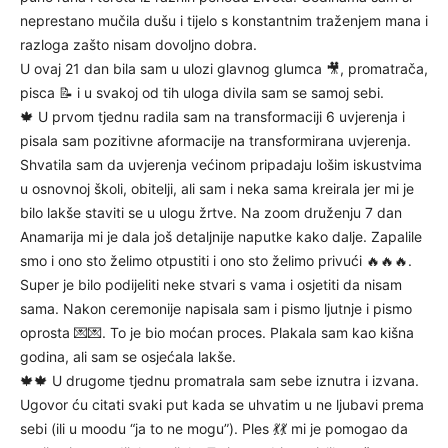
neprestano mučila dušu i tijelo s konstantnim traženjem mana i
razloga zašto nisam dovoljno dobra.
U ovaj 21 dan bila sam u ulozi glavnog glumca 🎥, promatrača,
pisca 📝 i u svakoj od tih uloga divila sam se samoj sebi.
🍁 U prvom tjednu radila sam na transformaciji 6 uvjerenja i
pisala sam pozitivne aformacije na transformirana uvjerenja.
Shvatila sam da uvjerenja većinom pripadaju lošim iskustvima
u osnovnoj školi, obitelji, ali sam i neka sama kreirala jer mi je
bilo lakše staviti se u ulogu žrtve. Na zoom druženju 7 dan
Anamarija mi je dala još detaljnije naputke kako dalje. Zapalile
smo i ono sto želimo otpustiti i ono sto želimo privući 🔥🔥🔥.
Super je bilo podijeliti neke stvari s vama i osjetiti da nisam
sama. Nakon ceremonije napisala sam i pismo ljutnje i pismo
oprosta 💌💌. To je bio moćan proces. Plakala sam kao kišna
godina, ali sam se osjećala lakše.
🍁🍁 U drugome tjednu promatrala sam sebe iznutra i izvana.
Ugovor ću citati svaki put kada se uhvatim u ne ljubavi prema
sebi (ili u moodu “ja to ne mogu”). Ples 💃💃 mi je pomogao da