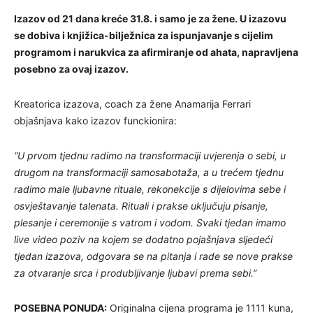
Izazov od 21 dana kreće 31.8. i samo je za žene. U izazovu
se dobiva i knjižica-bilježnica za ispunjavanje s cijelim
programom i narukvica za afirmiranje od ahata, napravljena
posebno za ovaj izazov.
Kreatorica izazova, coach za žene Anamarija Ferrari
objašnjava kako izazov funckionira:
“U prvom tjednu radimo na transformaciji uvjerenja o sebi, u
drugom na transformaciji samosabotaža, a u trećem tjednu
radimo male ljubavne rituale, rekonekcije s dijelovima sebe i
osvještavanje talenata. Rituali i prakse uključuju pisanje,
plesanje i ceremonije s vatrom i vodom. Svaki tjedan imamo
live video poziv na kojem se dodatno pojašnjava sljedeći
tjedan izazova, odgovara se na pitanja i rade se nove prakse
za otvaranje srca i produbljivanje ljubavi prema sebi.”
POSEBNA PONUDA:
Originalna cijena programa je 1111 kuna,