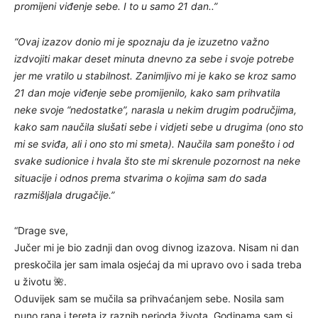
promijeni viđenje sebe. I to u samo 21 dan..”
“Ovaj izazov donio mi je spoznaju da je izuzetno važno
izdvojiti makar deset minuta dnevno za sebe i svoje potrebe
jer me vratilo u stabilnost. Zanimljivo mi je kako se kroz samo
21 dan moje viđenje sebe promijenilo, kako sam prihvatila
neke svoje “nedostatke”, narasla u nekim drugim područjima,
kako sam naučila slušati sebe i vidjeti sebe u drugima (ono sto
mi se sviđa, ali i ono sto mi smeta). Naučila sam ponešto i od
svake sudionice i hvala što ste mi skrenule pozornost na neke
situacije i odnos prema stvarima o kojima sam do sada
razmišljala drugačije.”
“Drage sve,
Jučer mi je bio zadnji dan ovog divnog izazova. Nisam ni dan
preskočila jer sam imala osjećaj da mi upravo ovo i sada treba
u životu 🌺.
Oduvijek sam se mučila sa prihvaćanjem sebe. Nosila sam
puno rana i tereta iz raznih perioda života. Godinama sam si