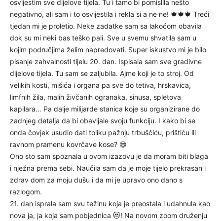
osvijestim sve dijelove tijela. Tu i tamo bi pomislila nešto
negativno, ali sam i to osvijestila i rekla si a ne ne! 🍁🍁🍁 Treći
tjedan mi je proletio. Neke zadatke sam sa lakoćom obavila
dok su mi neki bas teško pali. Sve u svemu shvatila sam u
kojim područjima želim napredovati. Super iskustvo mi je bilo
pisanje zahvalnosti tijelu 20. dan. Ispisala sam sve gradivne
dijelove tijela. Tu sam se zaljubila. Ajme koji je to stroj. Od
velikih kosti, mišića i organa pa sve do tetiva, hrskavica,
limfnih žila, malih živčanih ogranaka, sinusa, spletova
kapilara… Pa dalje milijarde stanica koje su organizirane do
zadnjeg detalja da bi obavljale svoju funkciju. I kako bi se
onda čovjek usudio dati toliku pažnju trbuščiću, prištiću ili
ravnom pramenu kovrčave kose? 😁
Ono sto sam spoznala u ovom izazovu je da moram biti blaga
i nježna prema sebi. Naučila sam da je moje tijelo prekrasan i
zdrav dom za moju dušu i da mi je upravo ono dano s
razlogom.
21. dan isprala sam svu težinu koja je preostala i udahnula kao
nova ja, ja koja sam pobjednica 😻! Na novom zoom druženju