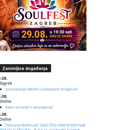
Zanimljiva događanja
.08.
Zagreb
Konstelacije SIKON s Vedranom Kraljetom
.08.
Online
Kako se nositi s emocijama?
.08.
Online
Vedrana Meštrović: ONO ŠTO VAM NITKO NIJE
REKAO O TRAUMI – Kako se osloboditi njezinih