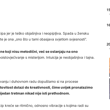
15
16
ipa jer je teško objašnjiva i neopipljiva. Spada u žensku
e je ona „ono što u tami obasjava svjetlom svjesnosti”.
20
ine koji nisu metodični, već se oslanjaju na ono
istovjećivanje s misterijom. Intuicija je neobjašnjiva i tajna.
21
22
ljivanju i duhovnom radu dopuštamo si na procese
tovitost dolazi do kreativnosti, čime uvijek pronalazimo
nijedan tretman nikad nije isti prethodnom.
23
cip kreće se ritmično, odnosno vibracije s kojima radi su
24