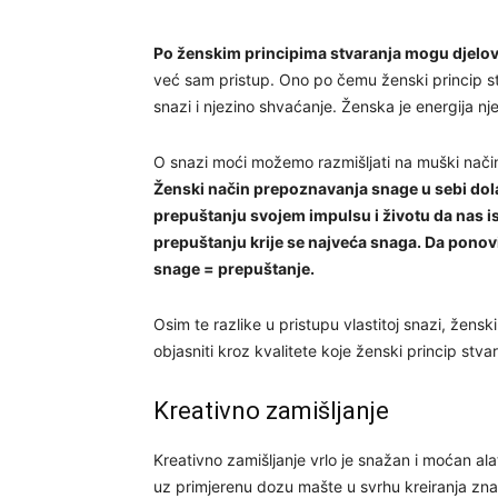
Po ženskim principima stvaranja mogu djelov
već sam pristup. Ono po čemu ženski princip st
snazi i njezino shvaćanje. Ženska je energija njež
O snazi moći možemo razmišljati na muški nači
Ženski način prepoznavanja snage u sebi dola
prepuštanju svojem impulsu i životu da nas is
prepuštanju krije se najveća snaga. Da ponov
snage = prepuštanje.
Osim te razlike u pristupu vlastitoj snazi, žensk
objasniti kroz kvalitete koje ženski princip stvar
Kreativno zamišljanje
Kreativno zamišljanje vrlo je snažan i moćan alat
uz primjerenu dozu mašte u svrhu kreiranja zn