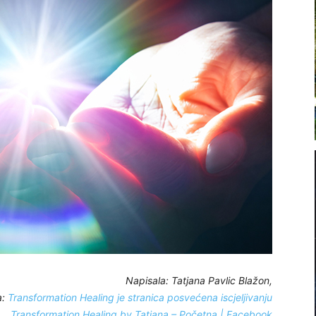
Napisala: Tatjana Pavlic Blažon,
a:
Transformation Healing je stranica posvećena iscjeljivanju
Transformation Healing by Tatjana – Početna | Facebook