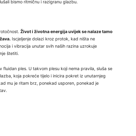
slušali bismo ritmičnu i razigranu glazbu.
protočnost.
Život i životna energija uvijek se nalaze tamo
25
ežava.
Iscjeljenje dolazi kroz protok, kad ništa ne
ocija i vibracija unutar svih naših razina uzrokuje
e štetiti.
26
 fluidan ples. U takvom plesu koji nema pravila, sluša se
lazba, koja pokreće tijelo i inicira pokret iz unutarnjeg
27
ponekad mu je ritam brz, ponekad usporen, ponekad je
tav.
29