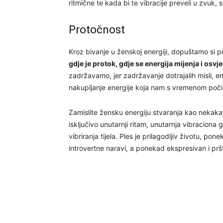
ritmične te kada bi te vibracije preveli u zvuk, 
Protočnost
Kroz bivanje u ženskoj energiji, dopuštamo si 
gdje je protok, gdje se energija mijenja i osvj
zadržavamo, jer zadržavanje dotrajalih misli, em
nakupljanje energije koja nam s vremenom počinj
Zamislite žensku energiju stvaranja kao nekakav
isključivo unutarnji ritam, unutarnja vibraciona g
vibriranja tijela. Ples je prilagodljiv životu, 
introvertne naravi, a ponekad ekspresivan i prš