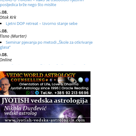
posljedica brže nego što mislite
.08.
Otok Krk
Ljetni DOP retreat – Izvorno stanje sebe
.08.
Tisno (Murter)
Seminar pjevanja po metodi „Škole za otkrivanje
glasa“
.08.
Online
Radionica: Pomagači iz drugih dimenzija Online –
otvoreno za sve
.08.
Zagreb+Online
Osnovni ThetaHealing® tečaj, Zagreb i Online
.08.
Pula
Access BARS®, otpusti stres
.08.
Pula
Access Energetski Facelift®
.08.