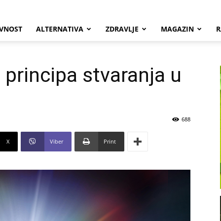
VNOST
ALTERNATIVA
ZDRAVLJE
MAGAZIN
R
 principa stvaranja u
688
X
Viber
Print