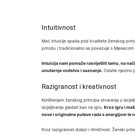
Intuitivnost
Moć intuicije spada pod kvalitete ženskog princ
prirodu i tradicionalno se povezuje s Mjesecom t
Intuicija nam pomaže rasvijetliti tamu, na nač
unutarnje vodstvo i saznanje.
Odatle njezino po
Razigranost i kreativnost
Korištenjem ženskog principa stvaranja u iscje
iscjeljivanja gledati kao na igru.
Kroz igru i maš
nove i originalne puteve rada s energijom te 
Kroz razigranost dolazi i ritmičnost. Ženski prin