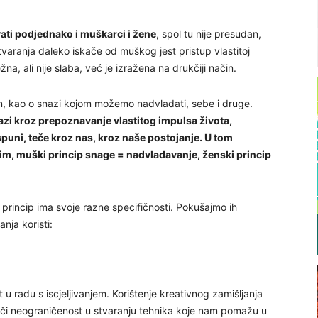
ati podjednako i muškarci i žene
, spol tu nije presudan,
varanja daleko iskače od muškog jest pristup vlastitoj
na, ali nije slaba, već je izražena na drukčiji način.
n, kao o snazi kojom možemo nadvladati, sebe i druge.
zi kroz prepoznavanje vlastitog impulsa života,
puni, teče kroz nas, kroz naše postojanje. U tom
im, muški princip snage = nadvladavanje, ženski princip
i princip ima svoje razne specifičnosti. Pokušajmo ih
anja koristi:
 u radu s iscjeljivanjem. Korištenje kreativnog zamišljanja
ači neograničenost u stvaranju tehnika koje nam pomažu u