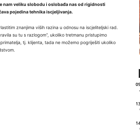
e nam veliku slobodu i oslobađa nas od rigidnosti
va pojedina tehnika iscjeljivanja.
titim znanjima viših razina u odnosu na iscjeliteljski rad.
avila su tu s razlogom”, ukoliko tretmanu pristupimo
rimatelja, tj. klijenta, tada ne možemo pogriješiti ukoliko
odstvom.
09
13
14