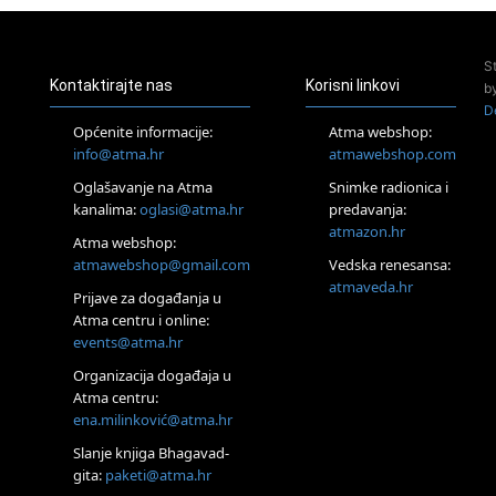
Pula
Access Energetski Facelift®
24.08.
S
Zagreb
Kontaktirajte nas
Korisni linkovi
b
Pjesma srca / Zagreb
D
Online
Općenite informacije:
Atma webshop:
Tečaj Višeg Vodstva, razvijanja intuicije i Akaša zapisa
info@atma.hr
atmawebshop.com
26.08.
Oglašavanje na Atma
Snimke radionica i
Online
kanalima:
oglasi@atma.hr
predavanja:
Postanite Nositelj Vibracije Nove Zemlje
atmazon.hr
27.08.
Atma webshop:
Visoko
atmawebshop@gmail.com
Vedska renesansa:
Alemka Dauskardt – Jednodnevna radionica sistemskih
atmaveda.hr
Prijave za događanja u
konstelacija
Atma centru i online:
29.08.
events@atma.hr
Zagreb
HOD PO ŽERAVICI – Seminar koji mijenja tijelo, duh i um
Organizacija događaja u
SoulFest – Festival glazbe, mudrosti i zajedništva
Atma centru:
30.08.
ena.milinković@atma.hr
Zagreb
Slanje knjiga Bhagavad-
Access BARS® edukacija otpusti stres
gita:
paketi@atma.hr
31.08.