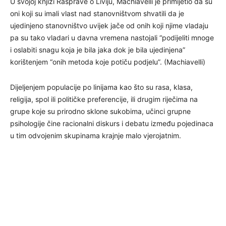
U svojoj knjizi Rasprave o Liviju, Machiavelli je primijetio da su
oni koji su imali vlast nad stanovništvom shvatili da je
ujedinjeno stanovništvo uvijek jače od onih koji njime vladaju
pa su tako vladari u davna vremena nastojali “podijeliti mnoge
i oslabiti snagu koja je bila jaka dok je bila ujedinjena”
korištenjem “onih metoda koje potiču podjelu”. (Machiavelli)
Dijeljenjem populacije po linijama kao što su rasa, klasa,
religija, spol ili političke preferencije, ili drugim riječima na
grupe koje su prirodno sklone sukobima, učinci grupne
psihologije čine racionalni diskurs i debatu između pojedinaca
u tim odvojenim skupinama krajnje malo vjerojatnim.