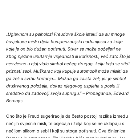
„Uglavnom su psiholozi Freudove škole istakli da su mnoge
čovjekove misli i djela kompenzacijski nadomjesci za želje
koje je on bio dužan potisnuti. Stvar se može poželjeti ne
zbog njezine unutarnje vrijednosti ili korisnosti, već zato što je
nesvjesno u njoj vidio simbol nečeg drugog, želju koju se stidi
priznati sebi. Muškarac koji kupuje automobil može misliti da
ga želi u svrhu kretanja… Možda ga zaista želi, jer je simbol
društvenog položaja, dokaz njegovog uspjeha u poslu ili
sredstvo da zadovolji svoju suprugu.” – Propaganda, Edward
Bernays
Ono što je Freud sugerirao je da često postoji razlika između
nečijih svjesnih misli, te osjećaja i želja koji se ne uklapaju s
nečijom slikom o sebi i koji su stoga potisnuti. Ova činjenica,