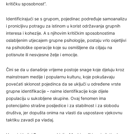
kritičku sposobnost”.
Identificirajući se s grupom, pojedinac podređuje samoanalizu
i pronicljivu potragu za istinom u korist održavanja grupnih
interesa i kohezije. A s njihovim kritičkim sposobnostima
oslabljenim utjecajem grupne psihologije, postaju vrlo osjetljivi
na psihološke operacije koje su osmišljene da ciljaju na
potisnute ili nesvjesne želje i emocije.
Čini se da u današnje vrijeme postoje snage koje djeluju kroz
mainstream medije i popularnu kulturu, koje pokušavaju
povećati sklonost pojedinca da se uključi u određene vrste
grupne identifikacije – naime identifikacije koje dijele
populaciju u sukobljene skupine. Ovaj fenomen ima
potencijalno strašne posljedice i za stabilnost i za slobodu
društva, jer dopušta onima na vlasti da uspostave vjekovnu
taktiku zavadi pa vladaj.