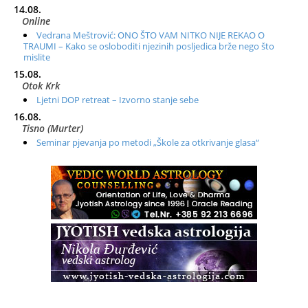
14.08.
Online
Vedrana Meštrović: ONO ŠTO VAM NITKO NIJE REKAO O
TRAUMI – Kako se osloboditi njezinih posljedica brže nego što
mislite
15.08.
Otok Krk
Ljetni DOP retreat – Izvorno stanje sebe
16.08.
Tisno (Murter)
Seminar pjevanja po metodi „Škole za otkrivanje glasa“
20.08.
Online
Radionica: Pomagači iz drugih dimenzija Online – otvoreno za
sve
21.08.
Zagreb+Online
Osnovni ThetaHealing® tečaj, Zagreb i Online
22.08.
Pula
Access BARS®, otpusti stres
23.08.