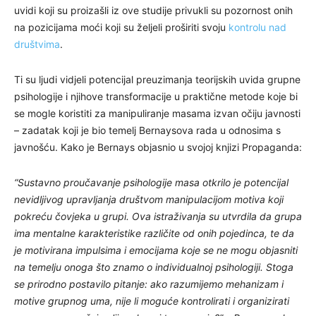
uvidi koji su proizašli iz ove studije privukli su pozornost onih
na pozicijama moći koji su željeli proširiti svoju
kontrolu nad
društvima
.
Ti su ljudi vidjeli potencijal preuzimanja teorijskih uvida grupne
psihologije i njihove transformacije u praktične metode koje bi
se mogle koristiti za manipuliranje masama izvan očiju javnosti
– zadatak koji je bio temelj Bernaysova rada u odnosima s
javnošću. Kako je Bernays objasnio u svojoj knjizi Propaganda:
“Sustavno proučavanje psihologije masa otkrilo je potencijal
nevidljivog upravljanja društvom manipulacijom motiva koji
pokreću čovjeka u grupi. Ova istraživanja su utvrdila da grupa
ima mentalne karakteristike različite od onih pojedinca, te da
je motivirana impulsima i emocijama koje se ne mogu objasniti
na temelju onoga što znamo o individualnoj psihologiji. Stoga
se prirodno postavilo pitanje: ako razumijemo mehanizam i
motive grupnog uma, nije li moguće kontrolirati i organizirati