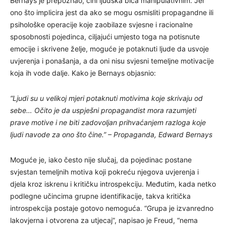
Bernays je prepoznao, čini ljudska bića manipulativnim. Jer
ono što implicira jest da ako se mogu osmisliti propagandne ili
psihološke operacije koje zaobilaze svjesne i racionalne
sposobnosti pojedinca, ciljajući umjesto toga na potisnute
emocije i skrivene želje, moguće je potaknuti ljude da usvoje
uvjerenja i ponašanja, a da oni nisu svjesni temeljne motivacije
koja ih vode dalje. Kako je Bernays objasnio:
“Ljudi su u velikoj mjeri potaknuti motivima koje skrivaju od
sebe… Očito je da uspješni propagandist mora razumjeti
prave motive i ne biti zadovoljan prihvaćanjem razloga koje
ljudi navode za ono što čine.” – Propaganda, Edward Bernays
Moguće je, iako često nije slučaj, da pojedinac postane
svjestan temeljnih motiva koji pokreću njegova uvjerenja i
djela kroz iskrenu i kritičku introspekciju. Međutim, kada netko
podlegne učincima grupne identifikacije, takva kritička
introspekcija postaje gotovo nemoguća. “Grupa je izvanredno
lakovjerna i otvorena za utjecaj”, napisao je Freud, “nema