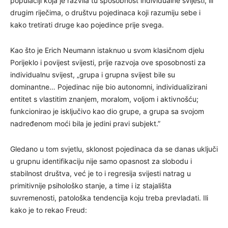
populaciji koja je razvila tu sposobnost individualne svijesti, ili
drugim riječima, o društvu pojedinaca koji razumiju sebe i
kako tretirati druge kao pojedince prije svega.
Kao što je Erich Neumann istaknuo u svom klasičnom djelu
Porijeklo i povijest svijesti, prije razvoja ove sposobnosti za
individualnu svijest, „grupa i grupna svijest bile su
dominantne… Pojedinac nije bio autonomni, individualizirani
entitet s vlastitim znanjem, moralom, voljom i aktivnošću;
funkcionirao je isključivo kao dio grupe, a grupa sa svojom
nadređenom moći bila je jedini pravi subjekt.”
Gledano u tom svjetlu, sklonost pojedinaca da se danas uključi
u grupnu identifikaciju nije samo opasnost za slobodu i
stabilnost društva, već je to i regresija svijesti natrag u
primitivnije psihološko stanje, a time i iz stajališta
suvremenosti, patološka tendencija koju treba prevladati. Ili
kako je to rekao Freud: