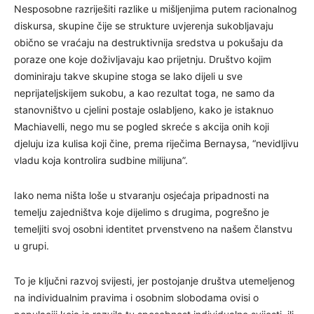
Nesposobne razriješiti razlike u mišljenjima putem racionalnog
diskursa, skupine čije se strukture uvjerenja sukobljavaju
obično se vraćaju na destruktivnija sredstva u pokušaju da
poraze one koje doživljavaju kao prijetnju. Društvo kojim
dominiraju takve skupine stoga se lako dijeli u sve
neprijateljskijem sukobu, a kao rezultat toga, ne samo da
stanovništvo u cjelini postaje oslabljeno, kako je istaknuo
Machiavelli, nego mu se pogled skreće s akcija onih koji
djeluju iza kulisa koji čine, prema riječima Bernaysa, “nevidljivu
vladu koja kontrolira sudbine milijuna”.
Iako nema ništa loše u stvaranju osjećaja pripadnosti na
temelju zajedništva koje dijelimo s drugima, pogrešno je
temeljiti svoj osobni identitet prvenstveno na našem članstvu
u grupi.
To je ključni razvoj svijesti, jer postojanje društva utemeljenog
na individualnim pravima i osobnim slobodama ovisi o