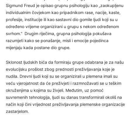
Sigmund Freud je opisao grupnu psihologiju kao „zaokupljenu
individualnim čovjekom kao pripadnikom rase, nacije, kaste,
profesije, institucije ili kao sastavni dio gomile ljudi koji su u
određeno vrijeme organizirani u grupu s nekom određenom
svrhom.” Drugim riječima, grupna psihologija pokušava
razumjeti kako se ponašanje, misli i emocije pojedinca
mijenjaju kada postane dio grupe.
Sklonost ljudskih bića da formiraju grupe odabrana je za našu
evolucijsku prošlost zbog prednosti preživljavanja koje je
nudila. Drevni ljudi koji su se organizirali u plemena imali su
veću vjerojatnost da će preživjeti i razmnožavati se u teškim
okruženjima u kojima su živjeli. Međutim, uz pomoć
suvremenih tehnologija, ljudi su danas transformirali okoliš na
način koji čini vrijednost preživljavanja plemenske organizacije
zastarjelom.