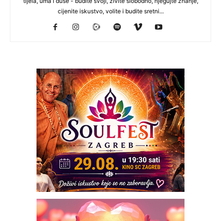
tijela, uma i duše - budite svoji, živite slobodno, njegujte znanje,
cijenite iskustvo, volite i budite sretni...