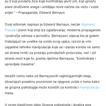
su ti koji povlače žice koje kontroliraju javni um, koji uprežu
stare društvene snage i smišljaju nove načine da vežu i vode
svijet.” – Propaganda, Edward Bernays
Ovaj odlomak napisao je Edward Bernays, nećak
Sigmund
Freuda
i pionir koji stoji iza oglašavanja, moderne propagande
i područja odnosa s javnošću. Bernaysov utjecaj bio je golem.
Oslanjajući se uvelike na uvide svog ujaka, razvio je vrlo
uspješne tehnike manipulacije koje se i danas koriste ne samo
od strane tvrtki za prodaju potrošačkih proizvoda, već i od
strane moći koje bi, prema riječima Bernaysa, “kontrolirale i
upravljale masama”.
Istražit ćemo neke od Bernaysovih najintrigantnijih ideja,
obraćajući posebnu pozornost na njegove uvide o tome kako
se grupna psihologija može koristiti za kontrolu i
manipulaciju
masa.
U svom klasičnom djelu Grupna psihologija i Analiza ega,