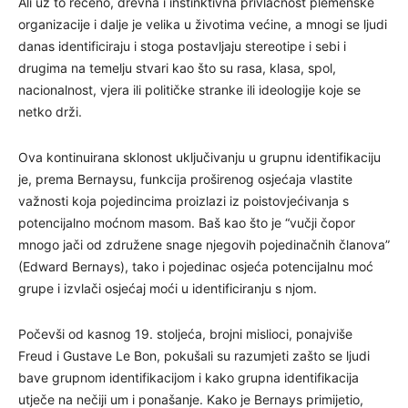
Ali uz to rečeno, drevna i instinktivna privlačnost plemenske
organizacije i dalje je velika u životima većine, a mnogi se ljudi
danas identificiraju i stoga postavljaju stereotipe i sebi i
drugima na temelju stvari kao što su rasa, klasa, spol,
nacionalnost, vjera ili političke stranke ili ideologije koje se
netko drži.
Ova kontinuirana sklonost uključivanju u grupnu identifikaciju
je, prema Bernaysu, funkcija proširenog osjećaja vlastite
važnosti koja pojedincima proizlazi iz poistovjećivanja s
potencijalno moćnom masom. Baš kao što je “vučji čopor
mnogo jači od združene snage njegovih pojedinačnih članova”
(Edward Bernays), tako i pojedinac osjeća potencijalnu moć
grupe i izvlači osjećaj moći u identificiranju s njom.
Počevši od kasnog 19. stoljeća, brojni mislioci, ponajviše
Freud i Gustave Le Bon, pokušali su razumjeti zašto se ljudi
bave grupnom identifikacijom i kako grupna identifikacija
utječe na nečiji um i ponašanje. Kako je Bernays primijetio,