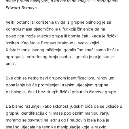
mase prema našoj volji, a da oni to ne znaju?” – Propaganda,
Edward Bernays
Veliki potencijal korištenja uvida iz grupne psihologije za
kontrolu masa djelomično je u funkciji činjenice da na
pojedinca može utjecati grupa ili gomila čak i kada je fizički
izoliran. Kao što je Bernays istaknuo u svojoj knjizi
Kristaliziranje javnog mišljenja, gomila “ne znači samo fizičku
agregaciju određenog broja osoba… gomila je prije stanje
uma”.
Sve dok se netko bavi grupnom identifikacijom, njihov um i
ponašanje bit će promijenjeni trajnim utjecajem grupne
psihologije, čak i bez drugih fizički prisutnih članova grupe.
Da bismo razumjeli kako sklonost ljudskih bića da se uključe u
grupnu identifikaciju čini mase podložnim manipuliranju,
moramo se osvrnuti na jednu od Freudovih ideja koja je
snažno utjecala na tehnike manipulacije koje je razvio