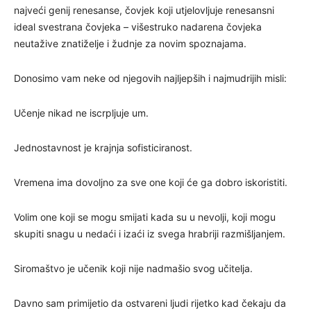
najveći genij renesanse, čovjek koji utjelovljuje renesansni
ideal svestrana čovjeka – višestruko nadarena čovjeka
neutažive znatiželje i žudnje za novim spoznajama.
Donosimo vam neke od njegovih najljepših i najmudrijih misli:
Učenje nikad ne iscrpljuje um.
Jednostavnost je krajnja sofisticiranost.
Vremena ima dovoljno za sve one koji će ga dobro iskoristiti.
Volim one koji se mogu smijati kada su u nevolji, koji mogu
skupiti snagu u nedaći i izaći iz svega hrabriji razmišljanjem.
Siromaštvo je učenik koji nije nadmašio svog učitelja.
Davno sam primijetio da ostvareni ljudi rijetko kad čekaju da