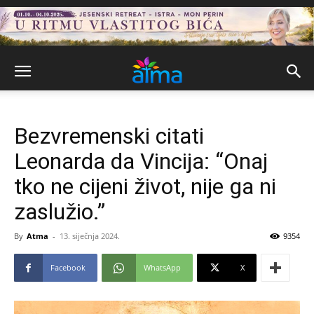
Bezvremenski citati
Leonarda da Vincija: “Onaj
tko ne cijeni život, nije ga ni
zaslužio.”
By
Atma
-
13. siječnja 2024.
9354
Facebook
WhatsApp
X