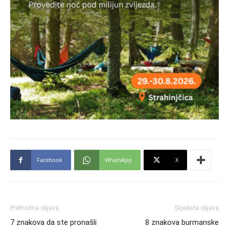
Facebook
WhatsApp
X
Prethodna objava
Slijedeća objava
7 znakova da ste pronašli
8 znakova burmanske