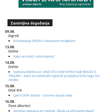
Zanimljiva događanja
09.08.
Zagreb
Konstelacije SIKON s Vedranom Kraljetom
13.08.
Online
Kako se nositi s emocijama?
14.08.
Online
Vedrana Meštrović: ONO ŠTO VAM NITKO NIJE REKAO O
TRAUMI – Kako se osloboditi njezinih posljedica brže nego što
mislite
15.08.
Otok Krk
Ljetni DOP retreat – Izvorno stanje sebe
16.08.
Tisno (Murter)
Seminar pjevanja po metodi „Škole za otkrivanje glasa“