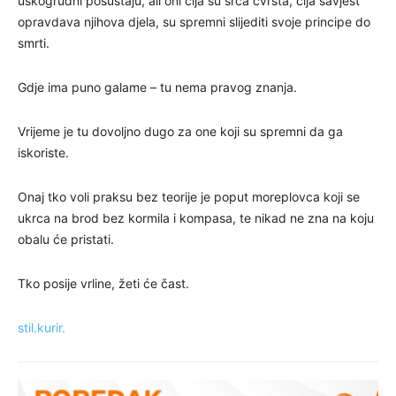
uskogrudni posustaju, ali oni čija su srca čvrsta, čija savjest
opravdava njihova djela, su spremni slijediti svoje principe do
smrti.
Gdje ima puno galame – tu nema pravog znanja.
Vrijeme je tu dovoljno dugo za one koji su spremni da ga
iskoriste.
Onaj tko voli praksu bez teorije je poput moreplovca koji se
ukrca na brod bez kormila i kompasa, te nikad ne zna na koju
obalu će pristati.
Tko posije vrline, žeti će čast.
stil.kurir.