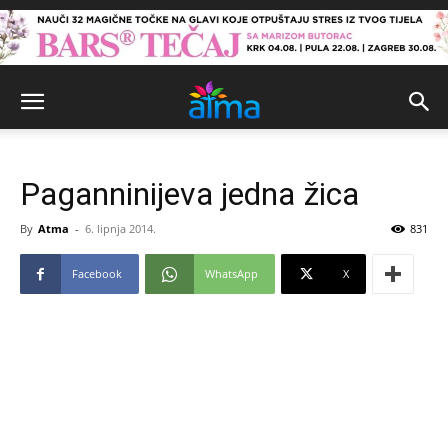
Paganninijeva jedna žica
By
Atma
-
6. lipnja 2014.
831
Facebook
WhatsApp
X