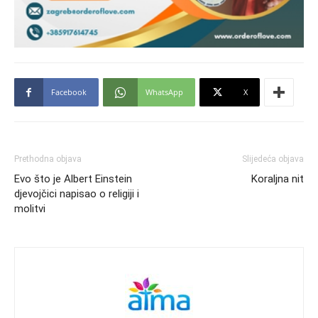
Facebook
WhatsApp
X
Prethodna objava
Slijedeća objava
Evo što je Albert Einstein
Koraljna nit
djevojčici napisao o religiji i
molitvi