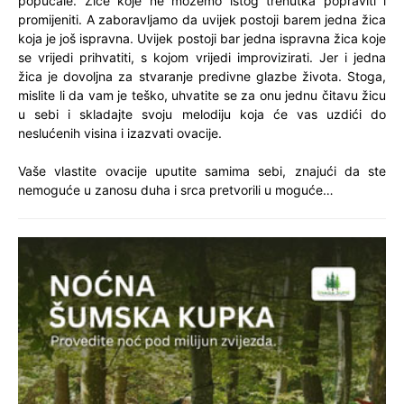
popucale. Žice koje ne možemo istog trenutka popraviti i
promijeniti. A zaboravljamo da uvijek postoji barem jedna žica
koja je još ispravna. Uvijek postoji bar jedna ispravna žica koje
se vrijedi prihvatiti, s kojom vrijedi improvizirati. Jer i jedna
žica je dovoljna za stvaranje predivne glazbe života. Stoga,
mislite li da vam je teško, uhvatite se za onu jednu čitavu žicu
u sebi i skladajte svoju melodiju koja će vas uzdići do
neslućenih visina i izazvati ovacije.
Vaše vlastite ovacije uputite samima sebi, znajući da ste
nemoguće u zanosu duha i srca pretvorili u moguće…