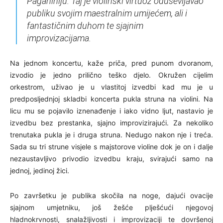
Paganiniju. Taj je violinski virtuoz oduševljavao
publiku svojim maestralnim umijećem, ali i
fantastičnim duhom te sjajnim
improvizacijama.
Na jednom koncertu, kaže priča, pred punom dvoranom,
izvodio je jedno prilično teško djelo. Okružen cijelim
orkestrom, uživao je u vlastitoj izvedbi kad mu je u
predposljednjoj skladbi koncerta pukla struna na violini. Na
licu mu se pojavilo iznenađenje i iako vidno ljut, nastavio je
izvedbu bez prestanka, sjajno improvizirajući. Za nekoliko
trenutaka pukla je i druga struna. Nedugo nakon nje i treća.
Sada su tri strune visjele s majstorove violine dok je on i dalje
nezaustavljivo privodio izvedbu kraju, svirajući samo na
jednoj, jedinoj žici.
Po završetku je publika skočila na noge, dajući ovacije
sjajnom umjetniku, još žešće plješćući njegovoj
hladnokrvnosti, snalažljivosti i improvizaciji te dovršenoj