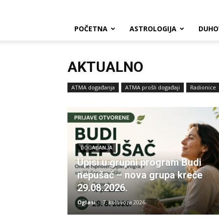
POČETNA
ASTROLOGIJA
DUHO
AKTUALNO
ATMA događanja
ATMA prošli događaji
Radionice
DOGAĐANJA
Upisi u grupni program Budi
nepušač – nova grupa kreće
29.08.2026.
Oglasi
-
7. kolovoza 2026.