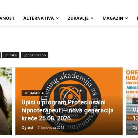
VNOST
ALTERNATIVA
ZDRAVLJE
MAGAZIN
Snimke
Sponzorirano
DOGAĐANJA
Upisi u program Profesionalni
D
hipnoterapeut — nova generacija
V
kreće 25.08. 2026.
1
Oglasi
-
7. kolovoza 2026.
Og