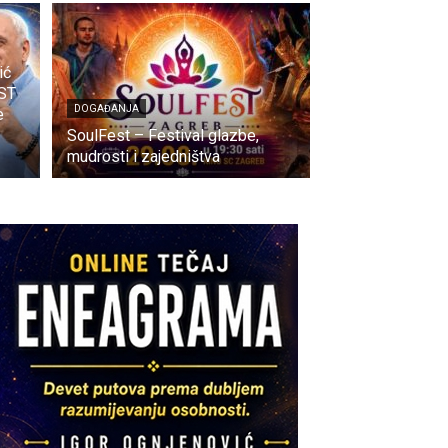
ić
ST
DOGAĐANJA
e
SoulFest – Festival glazbe,
mudrosti i zajedništva