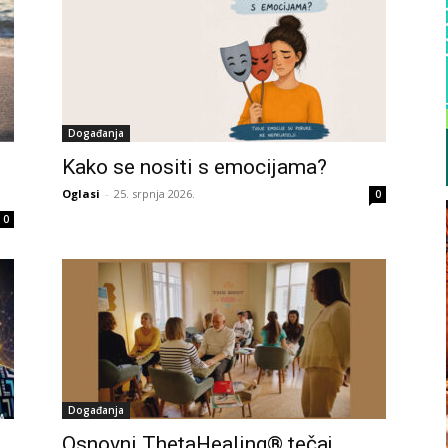
Događanja
Kako se nositi s emocijama?
Oglasi
-
25. srpnja 2026.
0
0
Događanja
Osnovni ThetaHealing® tečaj,