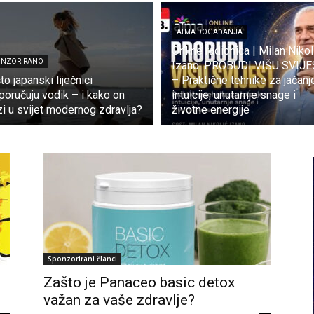
ATMA DOGAĐANJA
Online radionica | Milan Nikol
ONZORIRANO
Izano: PROBUDI VIŠU SVIJE
to japanski liječnici
– Praktične tehnike za jačanj
poručuju vodik – i kako on
intuicije, unutarnje snage i
zi u svijet modernog zdravlja?
životne energije
Sponzorirani članci
Zašto je Panaceo basic detox
važan za vaše zdravlje?