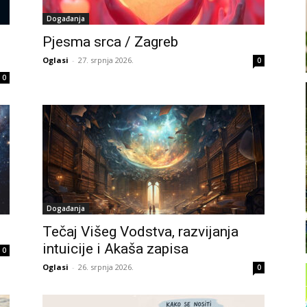
Događanja
Pjesma srca / Zagreb
Oglasi
-
27. srpnja 2026.
0
0
Događanja
Tečaj Višeg Vodstva, razvijanja
intuicije i Akaša zapisa
0
Oglasi
-
26. srpnja 2026.
0