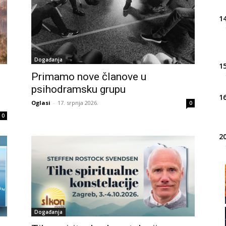
14
Događanja
15
Primamo nove članove u
psihodramsku grupu
16
Oglasi
-
17. srpnja 2026.
0
0
20
21
22
Događanja