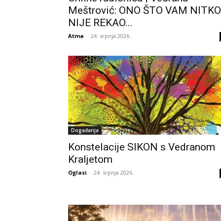
Meštrović: ONO ŠTO VAM NITKO
NIJE REKAO...
Atma
-
24. srpnja 2026.
Događanja
Konstelacije SIKON s Vedranom
Kraljetom
Oglasi
-
24. srpnja 2026.