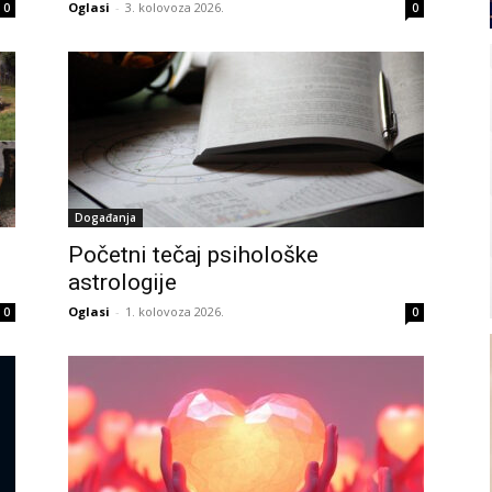
Oglasi
-
3. kolovoza 2026.
0
0
Događanja
Početni tečaj psihološke
astrologije
Oglasi
-
1. kolovoza 2026.
0
0