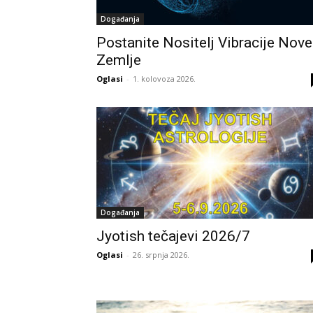
Događanja
Postanite Nositelj Vibracije Nove
Zemlje
Oglasi
-
1. kolovoza 2026.
Događanja
Jyotish tečajevi 2026/7
Oglasi
-
26. srpnja 2026.