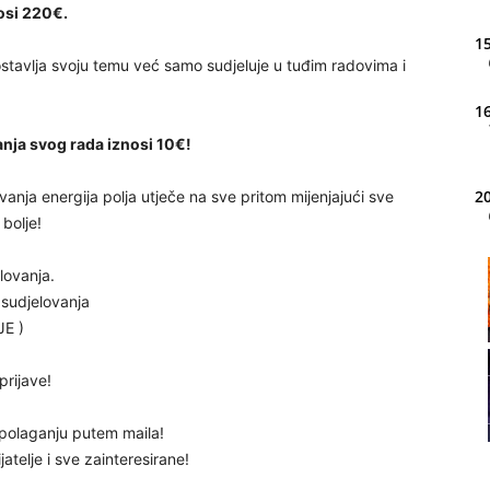
osi 220€.
15
vlja svoju temu već samo sudjeluje u tuđim radovima i
16
nja svog rada iznosi 10€!
20
vanja energija polja utječe na sve pritom mijenjajući sve
 bolje!
lovanja.
21
 sudjelovanja
E )
22
prijave!
spolaganju putem maila!
jatelje i sve zainteresirane!
23