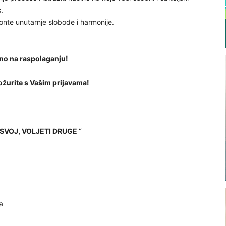
.
izonte unutarnje slobode i harmonije.
tno na raspolaganju!
ožurite s Vašim prijavama!
I SVOJ, VOLJETI DRUGE “
a