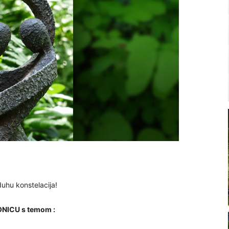
uhu konstelacija!
ONICU s temom :