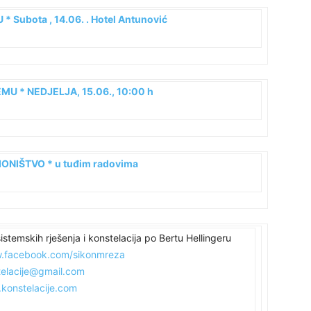
 * Subota , 14.06. . Hotel Antunović
24
EMU * NEDJELJA, 15.06., 10:00 h
25
DIONIŠTVO * u tuđim radovima
26
27
stemskih rješenja i konstelacija po Bertu Hellingeru
.facebook.com/sikonmreza
telacije@gmail.com
29
konstelacije.com