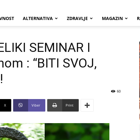
VNOST
ALTERNATIVA
ZDRAVLJE
MAGAZIN
R
ELIKI SEMINAR I
om : “BITI SVOJ,
!
60
X
Viber
Print