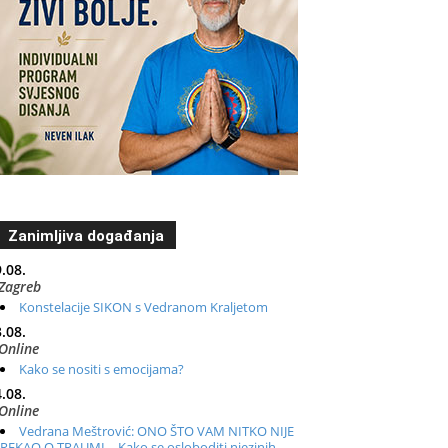
Zanimljiva događanja
.08.
Zagreb
Konstelacije SIKON s Vedranom Kraljetom
.08.
Online
Kako se nositi s emocijama?
.08.
Online
Vedrana Meštrović: ONO ŠTO VAM NITKO NIJE
REKAO O TRAUMI – Kako se osloboditi njezinih