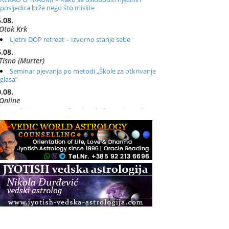
posljedica brže nego što mislite
.08.
Otok Krk
Ljetni DOP retreat – Izvorno stanje sebe
.08.
Tisno (Murter)
Seminar pjevanja po metodi „Škole za otkrivanje
glasa“
.08.
Online
Radionica: Pomagači iz drugih dimenzija Online –
otvoreno za sve
.08.
Zagreb+Online
Osnovni ThetaHealing® tečaj, Zagreb i Online
.08.
Zagreb
Osnovna radionica za izscjeljivanje pranom (Basic
Pranic Healing course)
Pula
Access BARS®, otpusti stres
.08.