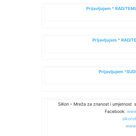
Prijavljujem * RAD/TEMU
Prijavljujem * RAD/T
Prijavljujem *SU
SiKon – Mreža za znanost i umjetnost si
Facebook:
www
sikons
www.