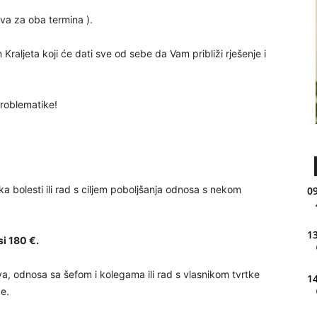
dova za oba termina ).
Kraljeta koji će dati sve od sebe da Vam približi rješenje i
problematike!
ka bolesti ili rad s ciljem poboljšanja odnosa s nekom
09
13
i 180 €.
a, odnosa sa šefom i kolegama ili rad s vlasnikom tvrtke
14
ke.