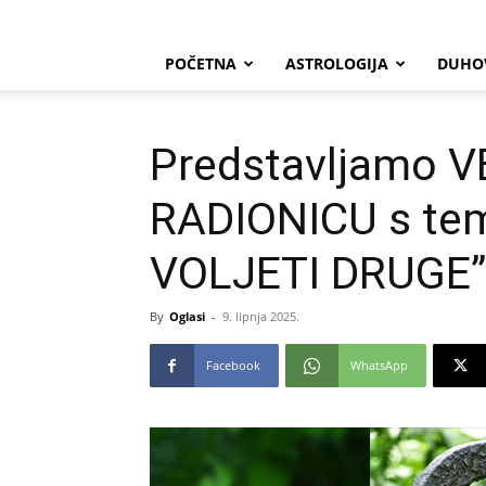
POČETNA
ASTROLOGIJA
DUHO
Predstavljamo V
RADIONICU s tem
VOLJETI DRUGE”
By
Oglasi
-
9. lipnja 2025.
Facebook
WhatsApp