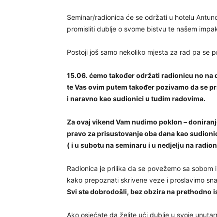
Seminar/radionica će se održati u hotelu Antun
promisliti dublje o svome bistvu te našem impak
Postoji još samo nekoliko mjesta za rad pa se pri
15.06. ćemo također održati radionicu no na d
te Vas ovim putem također pozivamo da se pri
i naravno kao sudionici u tuđim radovima.
Za ovaj vikend Vam nudimo poklon – doniranj
pravo za prisustovanje oba dana kao sudioni
( i u subotu na seminaru i u nedjelju na radioni
Radionica je prilika da se povežemo sa sobom 
kako prepoznati skrivene veze i proslavimo sn
Svi ste dobrodošli, bez obzira na prethodno 
Ako osjećate da želite ući dublje u svoje unutarnj