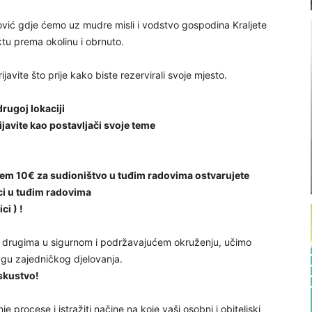
ović gdje ćemo uz mudre misli i vodstvo gospodina Kraljete
tu prema okolinu i obrnuto.
javite što prije kako biste rezervirali svoje mjesto.
rugoj lokaciji
javite kao postavljači svoje teme
em 10€ za sudioništvo u tuđim radovima ostvarujete
ci u tuđim radovima
ci ) !
i drugima u sigurnom i podržavajućem okruženju, učimo
agu zajedničkog djelovanja.
iskustvo!
e procese i istražiti načine na koje vaši osobni i obiteljski