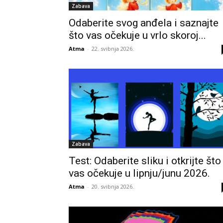
Zabava
Odaberite svog anđela i saznajte
što vas očekuje u vrlo skoroj...
Atma
-
22. svibnja 2026.
Zabava
Test: Odaberite sliku i otkrijte što
vas očekuje u lipnju/junu 2026.
Atma
-
20. svibnja 2026.