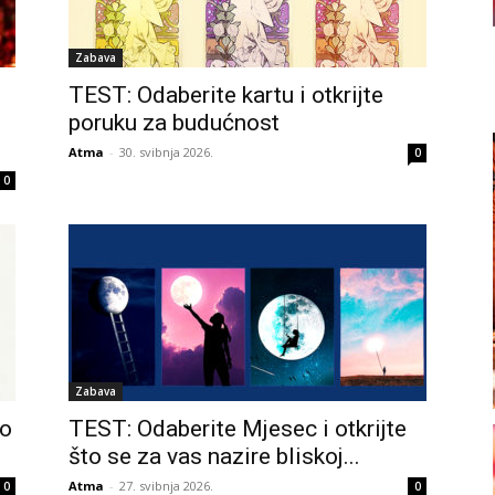
Zabava
TEST: Odaberite kartu i otkrijte
poruku za budućnost
Atma
-
30. svibnja 2026.
0
0
Zabava
to
TEST: Odaberite Mjesec i otkrijte
što se za vas nazire bliskoj...
Atma
-
27. svibnja 2026.
0
0