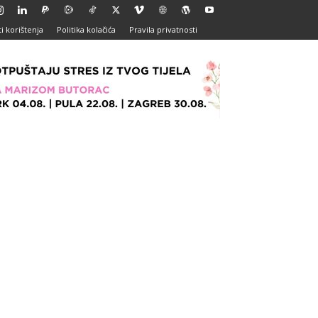
i korištenja
Politika kolačića
Pravila privatnosti