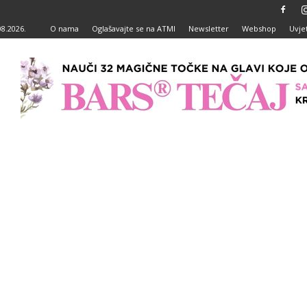
08.2026.
O nama
Oglašavajte se na ATMI
Newsletter
Webshop
Uvjet