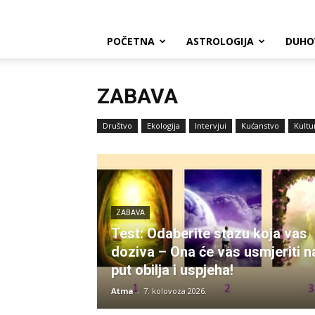
POČETNA
ASTROLOGIJA
DUHO
ZABAVA
Društvo
Ekologija
Intervjui
Kućanstvo
Kultu
ZABAVA
Test: Odaberite stazu koja vas
doziva – Ona će vas usmjeriti n
put obilja i uspjeha!
Atma
-
7. kolovoza 2026.