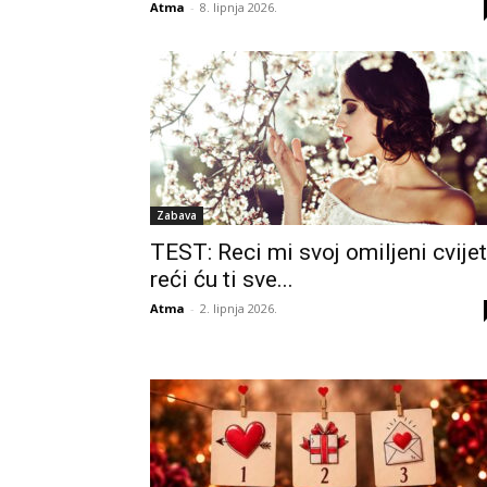
Atma
-
8. lipnja 2026.
Zabava
TEST: Reci mi svoj omiljeni cvijet
reći ću ti sve...
Atma
-
2. lipnja 2026.