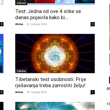
Zabava
Test: Jedna od ove 4 slike se
danas pojavila kako bi...
Atma
-
22. svibnja 2026.
0
0
Zabava
Tibetanski test osobnosti: Prije
rješavanja treba zamisliti želju!
09
Atma
-
18. svibnja 2026.
0
1
13