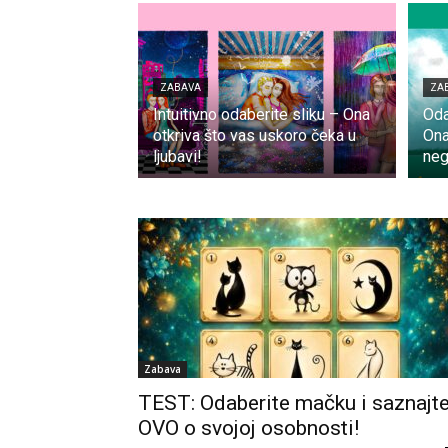
ZABAVA
ZA
Intuitivno odaberite sliku – Ona
Oda
otkriva što vas uskoro čeka u
Ona
ljubavi!
neg
Zabava
TEST: Odaberite mačku i saznajt
OVO o svojoj osobnosti!