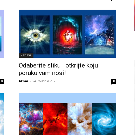
Zabava
Odaberite sliku i otkrijte koju
poruku vam nosi!
Atma
-
24. svibnja 2026.
0
0