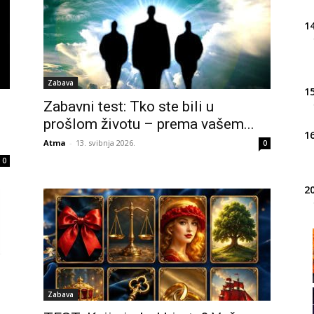
14
Zabava
15
Zabavni test: Tko ste bili u
prošlom životu – prema vašem...
16
Atma
-
13. svibnja 2026.
0
0
20
21
22
Zabava