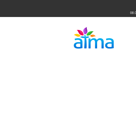
08.
Atma