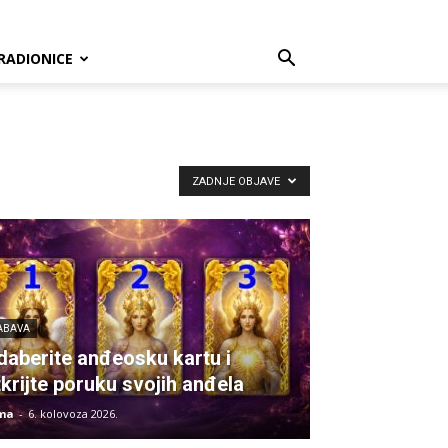
RADIONICE
ZADNJE OBJAVE
ABAVA
daberite anđeosku kartu i
tkrijte poruku svojih anđela
ma
-
6. kolovoza 2026.