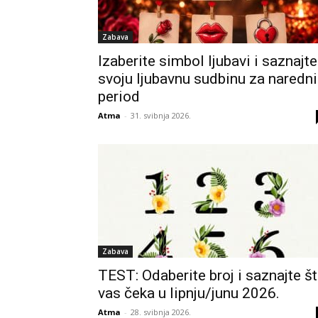
Zabava
Izaberite simbol ljubavi i saznajte
svoju ljubavnu sudbinu za naredni
period
Atma
-
31. svibnja 2026.
Zabava
TEST: Odaberite broj i saznajte š
vas čeka u lipnju/junu 2026.
Atma
-
28. svibnja 2026.