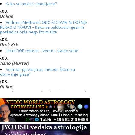
Kako se nositi s emocijama?
.08.
Online
Vedrana Meštrović: ONO ŠTO VAM NITKO NIJE
REKAO O TRAUMI – Kako se osloboditi njezinih
posljedica brže nego što mislite
.08.
Otok Krk
Ljetni DOP retreat – Izvorno stanje sebe
.08.
Tisno (Murter)
Seminar pjevanja po metodi „Škole za
otkrivanje glasa“
.08.
Online
Radionica: Pomagači iz drugih dimenzija Online
– otvoreno za sve
.08.
Zagreb+Online
Osnovni ThetaHealing® tečaj, Zagreb i Online
.08.
Pula