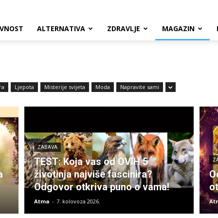
VNOST
ALTERNATIVA
ZDRAVLJE
MAGAZIN
ra
Ljepota
Misterije svijeta
Moda
Napravite sami
ZABAVA
TEST: Koja vas od OVIH 5
Z
a
životinja najviše fascinira?
O
Odgovor otkriva puno o vama!
o
Atma
-
7. kolovoza 2026.
At