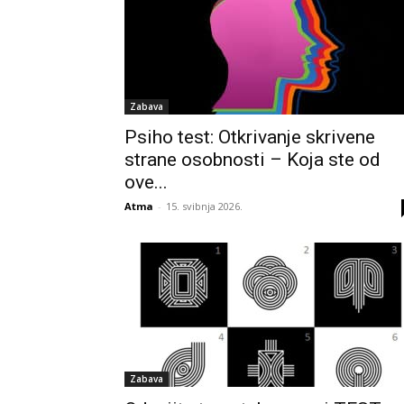
Zabava
Psiho test: Otkrivanje skrivene
strane osobnosti – Koja ste od
ove...
Atma
-
15. svibnja 2026.
Zabava