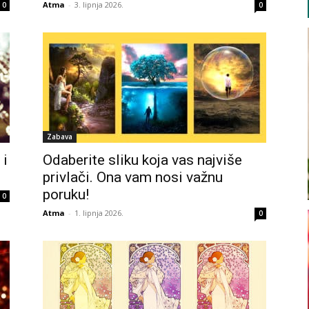
Atma
-
3. lipnja 2026.
0
0
Zabava
 i
Odaberite sliku koja vas najviše
privlači. Ona vam nosi važnu
poruku!
0
Atma
-
1. lipnja 2026.
0