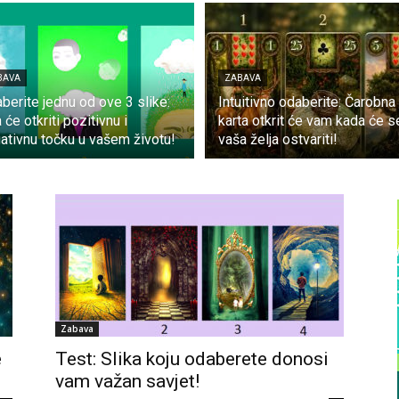
BAVA
ZABAVA
berite jednu od ove 3 slike:
Intuitivno odaberite: Čarobna
 će otkriti pozitivnu i
karta otkrit će vam kada će s
ativnu točku u vašem životu!
vaša želja ostvariti!
Zabava
e
Test: Slika koju odaberete donosi
vam važan savjet!