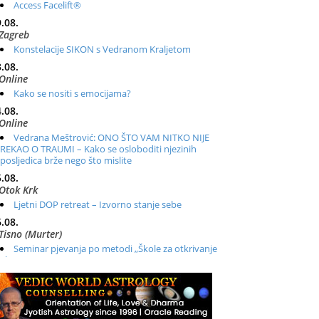
Access Facelift®
.08.
Zagreb
Konstelacije SIKON s Vedranom Kraljetom
.08.
Online
Kako se nositi s emocijama?
.08.
Online
Vedrana Meštrović: ONO ŠTO VAM NITKO NIJE
REKAO O TRAUMI – Kako se osloboditi njezinih
posljedica brže nego što mislite
.08.
Otok Krk
Ljetni DOP retreat – Izvorno stanje sebe
.08.
Tisno (Murter)
Seminar pjevanja po metodi „Škole za otkrivanje
glasa“
.08.
Online
Radionica: Pomagači iz drugih dimenzija Online –
otvoreno za sve