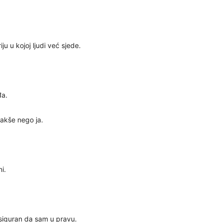
29
 u kojoj ljudi već sjede.
30
31
đa.
28
lakše nego ja.
05
i.
06
iguran da sam u pravu.