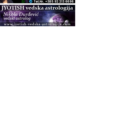
.08.
Zagreb+Online
Osnovni ThetaHealing® tečaj, Zagreb i Online
.08.
Pula
Access BARS®, otpusti stres
.08.
Pula
Access Energetski Facelift®
.08.
Zagreb
Pjesma srca / Zagreb
Online
Tečaj Višeg Vodstva, razvijanja intuicije i Akaša
zapisa
.08.
Online
Postanite Nositelj Vibracije Nove Zemlje
.08.
Visoko
Alemka Dauskardt – Jednodnevna radionica
sistemskih konstelacija