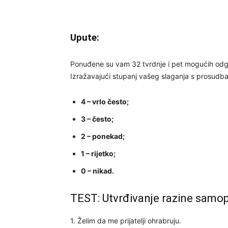
Upute:
Ponuđene su vam 32 tvrdnje i pet mogućih odg
Izražavajući stupanj vašeg slaganja s prosudb
4 – vrlo često;
3 – često;
2 – ponekad;
1 – rijetko;
0 – nikad.
TEST: Utvrđivanje razine samo
1. Želim da me prijatelji ohrabruju.