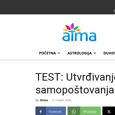
Atma
POČETNA
ASTROLOGIJA
DUHO
TEST: Utvrđivanj
samopoštovanja
By
Atma
-
3. veljače 2026.
Facebook
WhatsApp