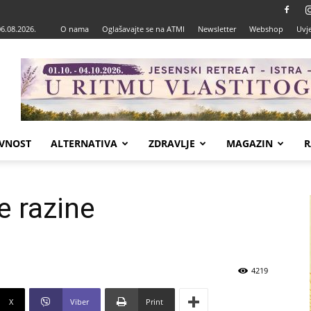
06.08.2026.
O nama
Oglašavajte se na ATMI
Newsletter
Webshop
Uvje
VNOST
ALTERNATIVA
ZDRAVLJE
MAGAZIN
R
e razine
4219
X
Viber
Print