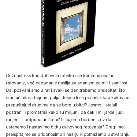
Dužnost nas kao duhovnih ratnika nije konvencionalno
ratovanje, već napadanje nasilja zalaganjem za mir i samilost.
Da, pozvani smo u rat i svaki se dan trebamo preispitati što
smo učinili na bojnom polju. Jesmo li se ponašali kao kukavice,
prepuštajući drugima da se bore u bitci? Jesmo li stajali
postrani i promatrali kako su milijuni, pa čak i milijarde ljudi
ranjeni ili potpuno uništeni? Ili čujemo borbeni zov da
ustanemo i nastavimo bitku duhovnog ratovanja? Dragi moji,
preispitajmo se pridonosimo li nasilju ili pomažemo u stvaranju