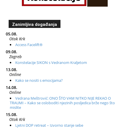
Zanimljiva događanja
05.08.
Otok Krk
Access Facelift®
09.08.
Zagreb
Konstelacije SIKON s Vedranom Kraljetom
13.08.
Online
Kako se nositi s emocijama?
14.08.
Online
Vedrana Meštrović: ONO ŠTO VAM NITKO NIJE REKAO O
TRAUMI – Kako se osloboditi njezinih posljedica brže nego što
mislite
15.08.
Otok Krk
Ljetni DOP retreat – Izvorno stanje sebe