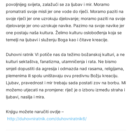
povoljnijeg svijeta, zalažući se za ljubav i mir. Moramo
promatrati svoje misli jer one vode do riječi. Moramo paziti na
svoje riječi jer one uzrokuju djelovanje; moramo paziti na svoje
djelovanje jer ono uzrokuje navike. Pazimo na svoje navike jer
one postaju naša kultura. Želimo kulturu oslobođenja koja se
temelji na ljubavi i služenju Boga kao i čitave kreacije.
Duhovni ratnik VI potiče nas da težimo božanskoj kulturi, a ne
kulturi sektaštva, fanatizma, utamničenja i rata. Ne bismo
smjeli dopustiti da agresija i odmazda nad rasama, religijama,
plemenima ili spolu uništavaju ovu predivnu Božju kreaciju.
Ljubav, pravednost i mir trebaju sada postati zov na borbu. Mi
možemo utjecati na promjene: riječ je o izboru između straha i
ljubavi, nasilja i mira.
Knjigu možete naručiti ovdje –
http://duhovniratnik.com/duhovniratnik6/