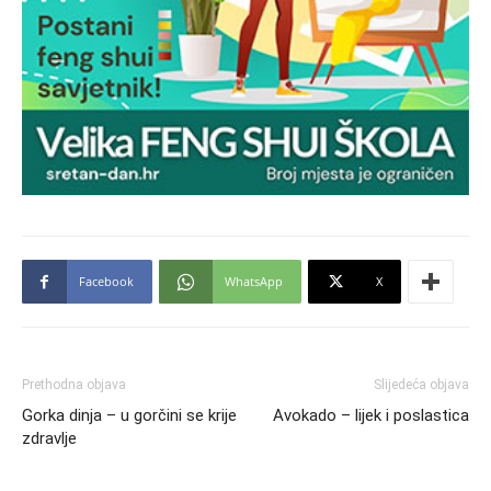
Facebook
WhatsApp
X
Prethodna objava
Slijedeća objava
Gorka dinja – u gorčini se krije
Avokado – lijek i poslastica
zdravlje