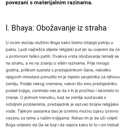
povezani s materijalnim razinama.
l. Bhaya: Obožavanje iz straha
U ovom slučaju služimo Boga kako bismo izbjegli patnju u
paklu. Ljudi najčešće slijede religijski put jer su uvjereni da će
u protivnom teško patiti. Ovakva vrsta obožavanja temelji se
na strahu, a ne na znanju o višim razinama. Prije mnogo
godina, prilikom susreta s predsjednikom Gane, nekoliko
njegovih ministara ponudilo mi je mjesto savjetnika za njihovu
zemlju. Poslije nekog vremena, nakon što smo predsjedniku
poslali knjige, zanimalo nas je da li ih je pročitao i iskoristio to
znanje. U jednom trenutku, kad se zemlja suočavala s
ozbiljnim problemima, predsjednik je sazvao brojne religijske
vođe. Tijekom sastanka dao je iznimno moćnu izjavu izravno
vezanu za teme u našim knjigama. Rekao im je da uči voljeti
Boga umjesto da Ga se boji i da osjeća kako bi to i oni trebali