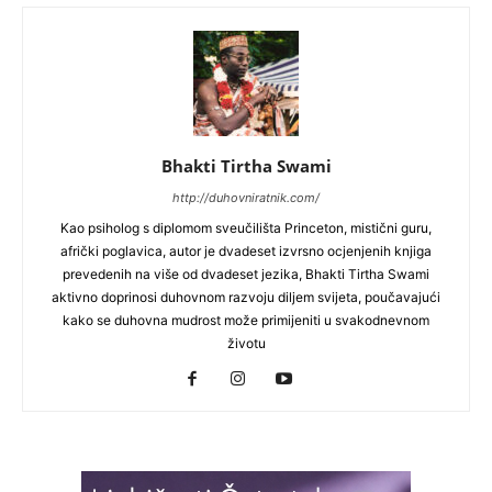
Bhakti Tirtha Swami
http://duhovniratnik.com/
Kao psiholog s diplomom sveučilišta Princeton, mistični guru,
afrički poglavica, autor je dvadeset izvrsno ocjenjenih knjiga
prevedenih na više od dvadeset jezika, Bhakti Tirtha Swami
aktivno doprinosi duhovnom razvoju diljem svijeta, poučavajući
kako se duhovna mudrost može primijeniti u svakodnevnom
životu