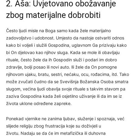
2. Aša: Uvjetovano obožavanje
zbog materijalne dobrobiti
Često ljudi misle na Boga samo kada žele materijalno
zadovoljstvo i udobnost. Umjesto da nastoje ostvariti odnos
kako bi voljeli i služili Gospodina, uglavnom Ga prizivaju kako
bi On djelovao kao njihov sluga. Kada se mole ili obavljaju
rituale, često žele da ih Gospodin služi i podari im dobro
zdravlje, bolji posao ili novi auto. lli žele da On pomogne
njihovom ujaku, bratu, sestri, nećaku, ocu, rođacima, itd. Tako
može zvučati čudno da se Svevišnja Božanska Osoba smatra
slugom, većina ljudi obavlja svoje rituale s takvim stavom pa
zaziva Gospodina kada želi osjetilno uživanje ili da im se iz
života uklone određene zapreke.
Ponekad vjernike ne zanima ljubav, služenje i spoznaja, već
slijede religiju zbog frustracija koje su doživjeli u
životu. Nadaju se da će im metafizička ili duhovna