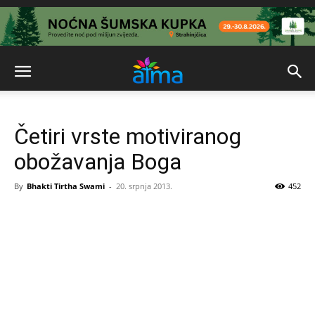
Četiri vrste motiviranog
obožavanja Boga
By
Bhakti Tirtha Swami
-
20. srpnja 2013.
452