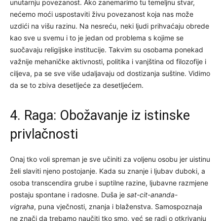
unutarnju povezanost. Ako zanemarimo tu temeljnu stvar,
nećemo moći uspostaviti živu povezanost koja nas može
uzdići na višu razinu. Na nesreću, neki ljudi prihvaćaju obrede
kao sve u svemu i to je jedan od problema s kojime se
suočavaju religijske institucije. Takvim su osobama ponekad
važnije mehaničke aktivnosti, politika i vanjština od filozofije i
ciljeva, pa se sve više udaljavaju od dostizanja suštine. Vidimo
da se to zbiva desetljeće za desetljećem.
4. Raga: Obožavanje iz istinske
privlačnosti
Onaj tko voli spreman je sve učiniti za voljenu osobu jer uistinu
želi slaviti njeno postojanje. Kada su znanje i ljubav duboki, a
osoba transcendira grube i suptilne razine, ljubavne razmjene
postaju spontane i radosne. Duša je
sat-cit-ananda-
vigraha
, puna vječnosti, znanja i blaženstva. Samospoznaja
ne znači da trebamo naučiti tko smo, već se radi o otkrivanju