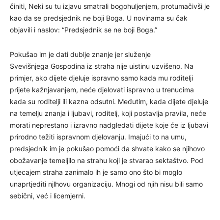
činiti, Neki su tu izjavu smatrali bogohuljenjem, protumačivši je
kao da se predsjednik ne boji Boga. U novinama su čak
objavili i naslov: “Predsjednik se ne boji Boga.”
Pokušao im je dati dublje znanje jer služenje
Svevišnjega Gospodina iz straha nije uistinu uzvišeno. Na
primjer, ako dijete djeluje ispravno samo kada mu roditelji
prijete kažnjavanjem, neće djelovati ispravno u trenucima
kada su roditelji ili kazna odsutni. Međutim, kada dijete djeluje
na temelju znanja i ljubavi, roditelj, koji postavlja pravila, neće
morati neprestano i izravno nadgledati dijete koje će iz ljubavi
prirodno težiti ispravnom djelovanju. Imajući to na umu,
predsjednik im je pokušao pomoći da shvate kako se njihovo
obožavanje temeljilo na strahu koji je stvarao sektaštvo. Pod
utjecajem straha zanimalo ih je samo ono što bi moglo
unaprtjediti njlhovu organizaciju. Mnogi od njih nisu bili samo
sebični, već i licemjerni.