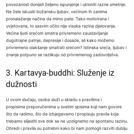
povezanost donijeli željeno ispunjenje i ukloniti razne smetnje.
Ne žele iskusiti božansku ljubav; većinom ih zanima
pronalaženje načina da mimo pate. Tako motivirana i
uvjetovana, to sasvim očito nije visoka razina djelovanja.
Većina ljudi srećom smatra privremeno zaustavljanje
dugotrajne patnje, depresije i dosade, ali kako možemo
privremeno olakšanje smatrati srećom? Istinska sreća, ljubav i
znanje potpuno se razlikuju od privremenog zadovoljstva.
3. Kartavya-buddhi: Služenje iz
dužnosti
U ovom slučaju, osoba služi u skladu s pravilima i
propisima preporučenima u svetim spisima koji nam govore
što da radimo, što da izbjegavamo i propisuju pravila koja
trebamo slijediti sve dok se ne uzdignemo na spontanu razinu.
Obredi i pravila su potrebni kako bi nam pomogli razviti dublju