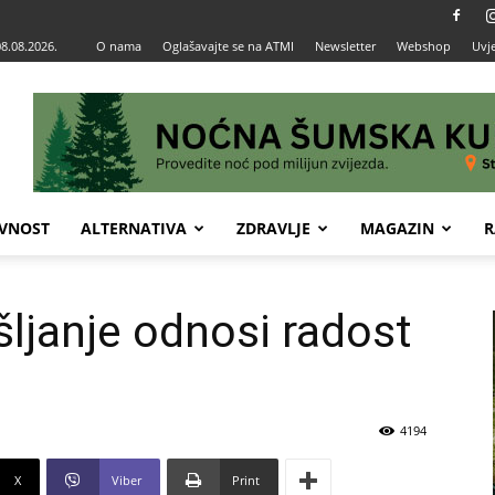
08.08.2026.
O nama
Oglašavajte se na ATMI
Newsletter
Webshop
Uvje
VNOST
ALTERNATIVA
ZDRAVLJE
MAGAZIN
R
šljanje odnosi radost
4194
X
Viber
Print