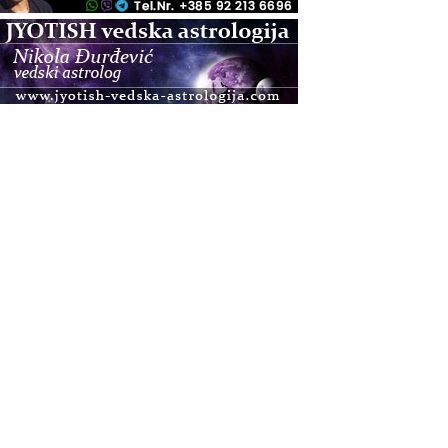
.08.
Pula
Access BARS®, otpusti stres
.08.
Pula
Access Energetski Facelift®
.08.
Zagreb
Pjesma srca / Zagreb
Online
Tečaj Višeg Vodstva, razvijanja intuicije i Akaša
zapisa
.08.
Online
Upisi u program Profesionalni hipnoterapeut —
nova generacija kreće 25.08. 2026.
.08.
Online
Postanite Nositelj Vibracije Nove Zemlje
.08.
Visoko
Alemka Dauskardt – Jednodnevna radionica