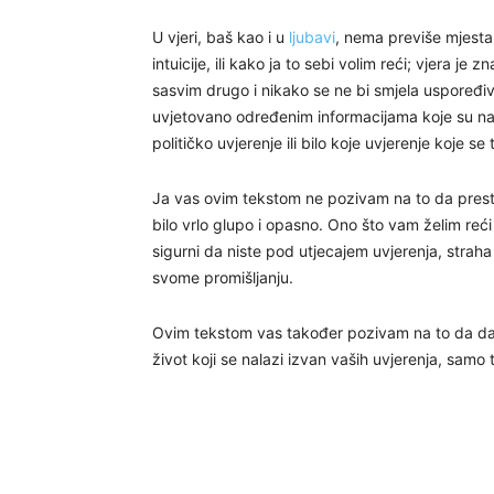
U vjeri, baš kao i u
ljubavi
, nema previše mjesta z
intuicije, ili kako ja to sebi volim reći; vjera j
sasvim drugo i nikako se ne bi smjela uspoređiva
uvjetovano određenim informacijama koje su na
političko uvjerenje ili bilo koje uvjerenje koje se
Ja vas ovim tekstom ne pozivam na to da prestan
bilo vrlo glupo i opasno. Ono što vam želim reć
sigurni da niste pod utjecajem uvjerenja, straha i
svome promišljanju.
Ovim tekstom vas također pozivam na to da date 
život koji se nalazi izvan vaših uvjerenja, samo 