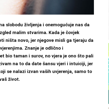
ma slobodu življenja i onemogućuje nas da
gled malim stvarima. Kada je čovjek
i ništa novo, jer njegove misli ga tjeraju da
vjerenjima. Znanje je odlično i
et bio taman i surov, no vjera je ono što pali
am na to da date šansu vjeri i intuiciji, jer
ji se nalazi izvan vaših uvjerenja, samo to
vaš život.