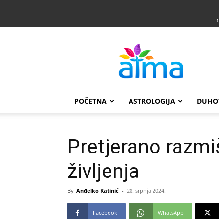
Atma
POČETNA
ASTROLOGIJA
DUHO
Pretjerano razmi
življenja
By
Anđelko Katinić
-
28. srpnja 2024.
Facebook
WhatsApp