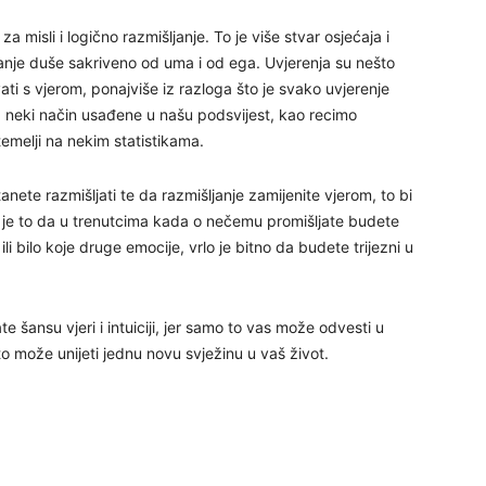
a misli i logično razmišljanje. To je više stvar osjećaja i
29
e znanje duše sakriveno od uma i od ega. Uvjerenja su nešto
ti s vjerom, ponajviše iz razloga što je svako uvjerenje
 neki način usađene u našu podsvijest, kao recimo
 temelji na nekim statistikama.
ete razmišljati te da razmišljanje zamijenite vjerom, to bi
i je to da u trenutcima kada o nečemu promišljate budete
li bilo koje druge emocije, vrlo je bitno da budete trijezni u
30
31
šansu vjeri i intuiciji, jer samo to vas može odvesti u
to može unijeti jednu novu svježinu u vaš život.
28
05