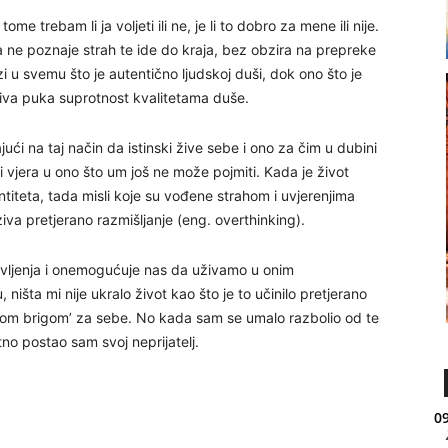
me trebam li ja voljeti ili ne, je li to dobro za mene ili nije.
a ne poznaje strah te ide do kraja, bez obzira na prepreke
i u svemu što je autentično ljudskoj duši, dok ono što je
biva puka suprotnost kvalitetama duše.
ući na taj način da istinski žive sebe i ono za čim u dubini
 i vjera u ono što um još ne može pojmiti. Kada je život
titeta, tada misli koje su vođene strahom i uvjerenjima
iva pretjerano razmišljanje (eng. overthinking).
ivljenja i onemogućuje nas da uživamo u onim
ništa mi nije ukralo život kao što je to učinilo pretjerano
vom brigom’ za sebe. No kada sam se umalo razbolio od te
no postao sam svoj neprijatelj.
09