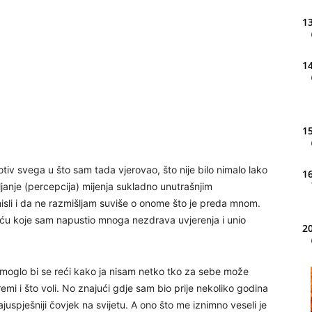
13
14
15
tiv svega u što sam tada vjerovao, što nije bilo nimalo lako
16
šljanje (percepcija) mijenja sukladno unutrašnjim
isli i da ne razmišljam suviše o onome što je preda mnom.
omoću koje sam napustio mnoga nezdrava uvjerenja i unio
20
 moglo bi se reći kako ja nisam netko tko za sebe može
21
mi i što voli. No znajući gdje sam bio prije nekoliko godina
juspješniji čovjek na svijetu. A ono što me iznimno veseli je