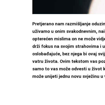
Pretjerano nam razmišljanje oduzi
uživamo u onim svakodnevnim, naiz
opterećen mislima on ne može vidjet
drži fokus na svojim strahovima i u
oslobađajuće, bez njega bi ovaj svij
vatru života. Ovim tekstom vas poziv
samo to vas može odvesti u život ko
može unijeti jednu novu svježinu u 