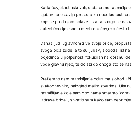
Kada čovjek istinski voli, onda on ne razmišlja o to
Ljubav ne ostavlja prostora za neodlučnost, on
koje se pred njom nalaze. Ista ta snaga se nalaz
autentično tjelesnom identitetu čovjeka često 
Danas ljudi uglavnom žive svoje priče, propuštaj
svoga bića žude, a to su ljubav, sloboda, istina
pojedinca u potpunosti fokusiran na obranu iden
vode glavnu riječ, te dolazi do onoga što se naz
Pretjerano nam razmišljanje oduzima slobodu ž
svakodnevnim, naizgled malim stvarima. Uistinu, 
razmišljanje koje sam godinama smatrao ‘zdra
‘zdrave brige’ , shvatio sam kako sam neprimjet