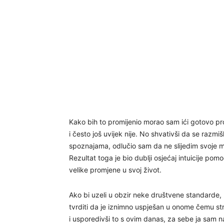
Kako bih to promijenio morao sam ići gotovo pro
i često još uvijek nije. No shvativši da se razmi
spoznajama, odlučio sam da ne slijedim svoje m
Rezultat toga je bio dublji osjećaj intuicije p
velike promjene u svoj život.
Ako bi uzeli u obzir neke društvene standarde,
tvrditi da je iznimno uspješan u onome čemu stre
i usporedivši to s ovim danas, za sebe ja sam na