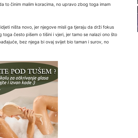
da to činim malim koracima, no upravo zbog toga imam
22
23
eti ništa novo, jer njegove misli ga tjeraju da drži fokus
toga često pišem o tišini i vjeri, jer tamo se nalazi ono što
bađajuće, bez njega bi ovaj svijet bio taman i surov, no
24
25
26
27