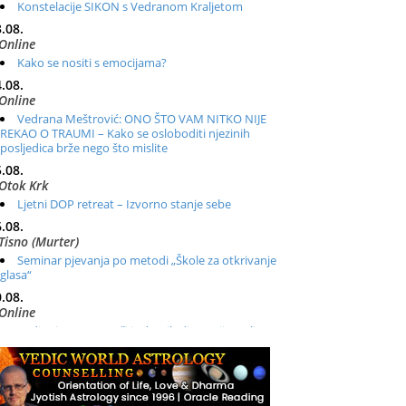
Konstelacije SIKON s Vedranom Kraljetom
.08.
Online
Kako se nositi s emocijama?
.08.
Online
Vedrana Meštrović: ONO ŠTO VAM NITKO NIJE
REKAO O TRAUMI – Kako se osloboditi njezinih
posljedica brže nego što mislite
.08.
Otok Krk
Ljetni DOP retreat – Izvorno stanje sebe
.08.
Tisno (Murter)
Seminar pjevanja po metodi „Škole za otkrivanje
glasa“
.08.
Online
Radionica: Pomagači iz drugih dimenzija Online –
otvoreno za sve
.08.
Zagreb+Online
Osnovni ThetaHealing® tečaj, Zagreb i Online