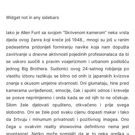
Widget not in any sidebars
Iako je Allen Funt sa svojom “Skrivenom kamerom” neka vrsta
djeda ovog žanra koji kreće još 1948., mnogi su još u ranim
pedesetima pridonijeli formiranju navike koja nam dopušta
zavirivanje u dnevne aktivnosti pojedinih profesionalaca da bi
se uskoro suočili s pravim voajerizmom i urbanom podlošću
jednog Big Brothera. Sudionici ovog 24-satnog robijanja po
vlastitu izboru razlikuju se bitno od onih iz japanskih kvizova
znanja s okusom umjetne stvarnosti. Oni glumataju, hine pred
kamerama uvrijeđenost, emocije, čak i spolni odnos i krevelje
se posve neprimjereno i onda kada se od njih to ne očekuje.
Silom žele djelovati opušteno, otkvačeno i prije svega
slobodno. Oni se žele pod svaku cijenu dopasti makar i tako
da žrtvuju i minumum privatnosti i pozitivnog imagea. Ono
čega u ovakvim reality showovima definitivno nema jest
spontanost. Netko može pomisliti da je to neka greška u