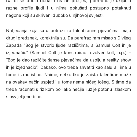
Da bi se dobio dobar i realan prosjek, potrebno je uključiti
razne profile ljudi i u njima pokušati postupno potaknuti
nagone koji su skriveni duboko u njihovoj svijesti.
Natjecanja koja su u potrazi za talentiranim pjevačima imaju
drugi predznak, korektnija su. Da parafraziram misao s Divljeg
Zapada “Bog je stvorio ljude različitima, a Samuel Colt ih je
izjednačio” (Samuel Colt je konstruirao revolver kolt, o.p.) –
“Bog je dao različite šanse pjevačima da uspiju a reality show
ih je izjednačio”. Dakako, ovo treba shvatiti kao šalu ali ima u
tome i zrno istine. Naime, netko tko je zaista talentiran može
na ovakav način uspjeti i u tome nema ničeg lošeg. S time da
treba računati s rizikom boli ako nečije iluzije potonu izlaskom
s osvijetljene bine.