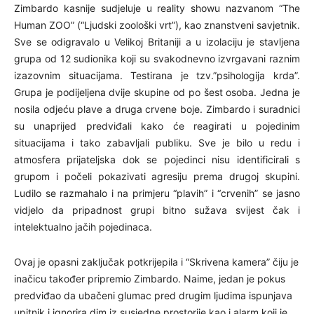
Zimbardo kasnije sudjeluje u reality showu nazvanom “The
Human ZOO” (“Ljudski zoološki vrt”), kao znanstveni savjetnik.
Sve se odigravalo u Velikoj Britaniji a u izolaciju je stavljena
grupa od 12 sudionika koji su svakodnevno izvrgavani raznim
izazovnim situacijama. Testirana je tzv.”psihologija krda”.
Grupa je podijeljena dvije skupine od po šest osoba. Jedna je
nosila odjeću plave a druga crvene boje. Zimbardo i suradnici
su unaprijed predviđali kako će reagirati u pojedinim
situacijama i tako zabavljali publiku. Sve je bilo u redu i
atmosfera prijateljska dok se pojedinci nisu identificirali s
grupom i počeli pokazivati agresiju prema drugoj skupini.
Ludilo se razmahalo i na primjeru “plavih” i “crvenih” se jasno
vidjelo da pripadnost grupi bitno sužava svijest čak i
intelektualno jačih pojedinaca.
Ovaj je opasni zaključak potkrijepila i “Skrivena kamera” čiju je
inačicu također pripremio Zimbardo. Naime, jedan je pokus
predviđao da ubačeni glumac pred drugim ljudima ispunjava
upitnik i ignorira dim iz susjedne prostorije kao i alarm koji je