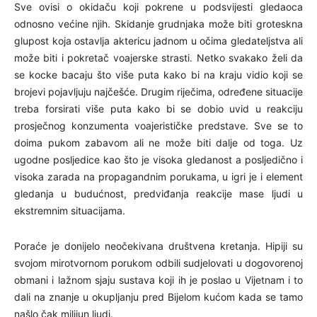
Sve ovisi o okidaču koji pokrene u podsvijesti gledaoca
odnosno većine njih. Skidanje grudnjaka može biti groteskna
glupost koja ostavlja aktericu jadnom u očima gledateljstva ali
može biti i pokretač voajerske strasti. Netko svakako želi da
se kocke bacaju što više puta kako bi na kraju vidio koji se
brojevi pojavljuju najčešće. Drugim riječima, određene situacije
treba forsirati više puta kako bi se dobio uvid u reakciju
prosječnog konzumenta voajerističke predstave. Sve se to
doima pukom zabavom ali ne može biti dalje od toga. Uz
ugodne posljedice kao što je visoka gledanost a posljedično i
visoka zarada na propagandnim porukama, u igri je i element
gledanja u budućnost, predviđanja reakcije mase ljudi u
ekstremnim situacijama.
Poraće je donijelo neočekivana društvena kretanja. Hipiji su
svojom mirotvornom porukom odbili sudjelovati u dogovorenoj
obmani i lažnom sjaju sustava koji ih je poslao u Vijetnam i to
dali na znanje u okupljanju pred Bijelom kućom kada se tamo
našlo čak milijun ljudi.