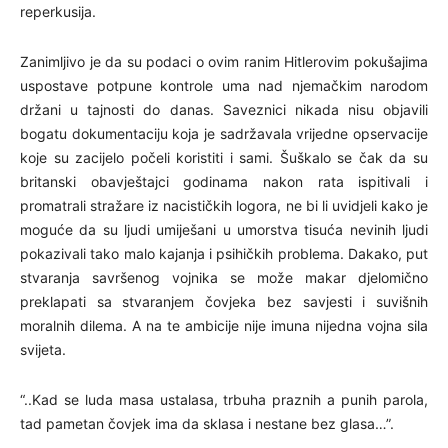
reperkusija.
Zanimljivo je da su podaci o ovim ranim Hitlerovim pokušajima
uspostave potpune kontrole uma nad njemačkim narodom
držani u tajnosti do danas. Saveznici nikada nisu objavili
bogatu dokumentaciju koja je sadržavala vrijedne opservacije
koje su zacijelo počeli koristiti i sami. Šuškalo se čak da su
britanski obavještajci godinama nakon rata ispitivali i
promatrali stražare iz nacističkih logora, ne bi li uvidjeli kako je
moguće da su ljudi umiješani u umorstva tisuća nevinih ljudi
pokazivali tako malo kajanja i psihičkih problema. Dakako, put
stvaranja savršenog vojnika se može makar djelomično
preklapati sa stvaranjem čovjeka bez savjesti i suvišnih
moralnih dilema. A na te ambicije nije imuna nijedna vojna sila
svijeta.
“..Kad se luda masa ustalasa, trbuha praznih a punih parola,
tad pametan čovjek ima da sklasa i nestane bez glasa…”.