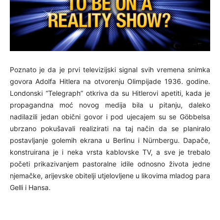
Poznato je da je prvi televizijski signal svih vremena snimka
govora Adolfa Hitlera na otvorenju Olimpijade 1936. godine.
Londonski “Telegraph” otkriva da su Hitlerovi apetiti, kada je
propagandna moć novog medija bila u pitanju, daleko
nadilazili jedan obični govor i pod ujecajem su se Göbbelsa
ubrzano pokušavali realizirati n
a taj način da se planiralo
postavljanje golemih ekrana u Berlinu i Nürnbergu. Dapače,
konstruirana je i neka vrsta kablovske TV, a sve je trebalo
početi prikazivanjem pastoralne idile odnosno života jedne
njemačke, arijevske obitelji utjelovljene u likovima mladog para
Gelli i Hansa.