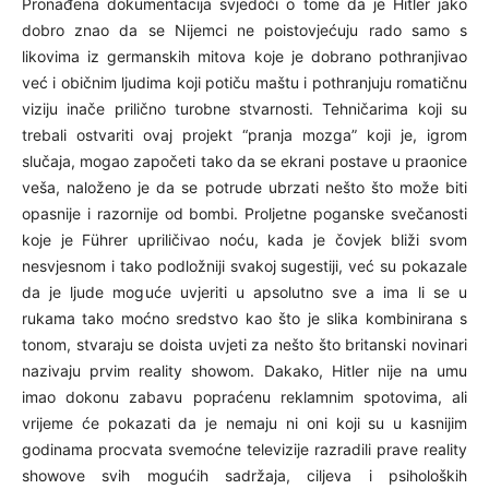
Pronađena dokumentacija svjedoči o tome da je Hitler jako
dobro znao da se Nijemci ne poistovjećuju rado samo s
likovima iz germanskih mitova koje je dobrano pothranjivao
već i običnim ljudima koji potiču maštu i pothranjuju romatičnu
viziju inače prilično turobne stvarnosti. Tehničarima koji su
trebali ostvariti ovaj projekt “pranja mozga” koji je, igrom
slučaja, mogao započeti tako da se ekrani postave u praonice
veša, naloženo je da se potrude ubrzati nešto što može biti
opasnije i razornije od bombi. Proljetne poganske svečanosti
koje je Führer upriličivao noću, kada je čovjek bliži svom
nesvjesnom i tako podložniji svakoj sugestiji, već su pokazale
da je ljude moguće uvjeriti u apsolutno sve a ima li se u
rukama tako moćno sredstvo kao što je slika kombinirana s
tonom, stvaraju se doista uvjeti za nešto što britanski novinari
nazivaju prvim reality showom. Dakako, Hitler nije na umu
imao dokonu zabavu popraćenu reklamnim spotovima, ali
vrijeme će pokazati da je nemaju ni oni koji su u kasnijim
godinama procvata svemoćne televizije razradili prave reality
showove svih mogućih sadržaja, ciljeva i psiholoških