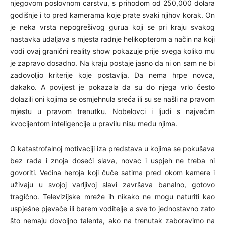
njegovom poslovnom carstvu, s prihodom od 250,000 dolara
godišnje i to pred kamerama koje prate svaki njihov korak. On
je neka vrsta nepogrešivog gurua koji se pri kraju svakog
nastavka udaljava s mjesta radnje helikopterom a način na koji
vodi ovaj granični reality show pokazuje prije svega koliko mu
je zapravo dosadno. Na kraju postaje jasno da ni on sam ne bi
zadovoljio kriterije koje postavlja. Da nema hrpe novca,
dakako. A povijest je pokazala da su do njega vrlo često
dolazili oni kojima se osmjehnula sreća ili su se našli na pravom
mjestu u pravom trenutku. Nobelovci i ljudi s najvećim
kvocijentom inteligencije u pravilu nisu među njima.
O katastrofalnoj motivaciji iza predstava u kojima se pokušava
bez rada i znoja doseći slava, novac i uspjeh ne treba ni
govoriti. Većina heroja koji čuče satima pred okom kamere i
uživaju u svojoj varljivoj slavi završava banalno, gotovo
tragično. Televizijske mreže ih nikako ne mogu naturiti kao
uspješne pjevače ili barem voditelje a sve to jednostavno zato
što nemaju dovoljno talenta, ako na trenutak zaboravimo na