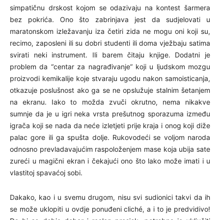
simpatičnu drskost kojom se odazivaju na kontest šarmera
bez pokrića. Ono što zabrinjava jest da sudjelovati u
maratonskom izležavanju iza četiri zida ne mogu oni koji su,
recimo, zaposleni ili su dobri studenti ili doma vježbaju satima
svirati neki instrument. Ili barem čitaju knjige. Dodatni je
problem da “centar za nagrađivanje” koji u ljudskom mozgu
proizvodi kemikalije koje stvaraju ugodu nakon samoisticanja,
otkazuje poslušnost ako ga se ne opslužuje stalnim šetanjem
na ekranu. Iako to možda zvuči okrutno, nema nikakve
sumnje da je u igri neka vrsta prešutnog sporazuma između
igrača koji se nada da neće izletjeti prije kraja i onog koji diže
palac gore ili ga spušta dolje. Rukovodeći se voljom naroda
odnosno prevladavajućim raspoloženjem mase koja ubija sate
zureći u magični ekran i čekajući ono što lako može imati i u
vlastitoj spavaćoj sobi.
Dakako, kao i u svemu drugom, nisu svi sudionici takvi da ih
se može uklopiti u ovdje ponuđeni cliché, a i to je predvidivo!