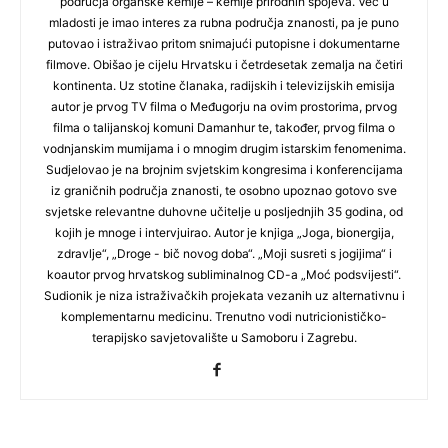
područja organske kemije – kemije prirodnih spojeva. Već u
mladosti je imao interes za rubna područja znanosti, pa je puno
putovao i istraživao pritom snimajući putopisne i dokumentarne
filmove. Obišao je cijelu Hrvatsku i četrdesetak zemalja na četiri
kontinenta. Uz stotine članaka, radijskih i televizijskih emisija
autor je prvog TV filma o Međugorju na ovim prostorima, prvog
filma o talijanskoj komuni Damanhur te, također, prvog filma o
vodnjanskim mumijama i o mnogim drugim istarskim fenomenima.
Sudjelovao je na brojnim svjetskim kongresima i konferencijama
iz graničnih područja znanosti, te osobno upoznao gotovo sve
svjetske relevantne duhovne učitelje u posljednjih 35 godina, od
kojih je mnoge i intervjuirao. Autor je knjiga „Joga, bionergija,
zdravlje“, „Droge - bič novog doba“. „Moji susreti s jogijima“ i
koautor prvog hrvatskog subliminalnog CD-a „Moć podsvijesti“.
Sudionik je niza istraživačkih projekata vezanih uz alternativnu i
komplementarnu medicinu. Trenutno vodi nutricionističko-
terapijsko savjetovalište u Samoboru i Zagrebu.