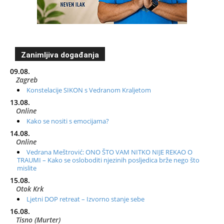
Zanimljiva događanja
09.08.
Zagreb
Konstelacije SIKON s Vedranom Kraljetom
13.08.
Online
Kako se nositi s emocijama?
14.08.
Online
Vedrana Meštrović: ONO ŠTO VAM NITKO NIJE REKAO O
TRAUMI – Kako se osloboditi njezinih posljedica brže nego što
mislite
15.08.
Otok Krk
Ljetni DOP retreat – Izvorno stanje sebe
16.08.
Tisno (Murter)