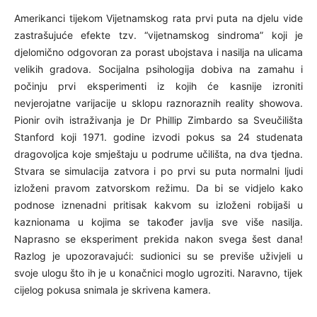
Amerikanci tijekom Vijetnamskog rata prvi puta na djelu vide
zastrašujuće efekte tzv. “vijetnamskog sindroma” koji je
djelomično odgovoran za porast ubojstava i nasilja na ulicama
velikih gradova. Socijalna psihologija dobiva na za
mahu i
počinju prvi eksperimenti iz kojih će kasnije izroniti
nevjerojatne varijacije u sklopu raznoraznih reality showova.
Pionir ovih istraživanja je Dr Phillip Zimbardo sa Sveučilišta
Stanford koji 1971. godine izvodi pokus sa 24 studenata
dragovoljca koje smještaju u podrume učilišta, na dva tjedna.
Stvara se simulacija zatvora i po prvi su puta normalni ljudi
izloženi pravom zatvorskom režimu. Da bi se vidjelo kako
podnose iznenadni pritisak kakvom su izloženi robijaši u
kaznionama u kojima se također javlja sve više nasilja.
Naprasno se eksperiment prekida nakon svega šest dana!
Razlog je upozoravajući: sudionici su se previše uživjeli u
svoje ulogu što ih je u konačnici moglo ugroziti. Naravno, tijek
cijelog pokusa snimala je skrivena kamera.