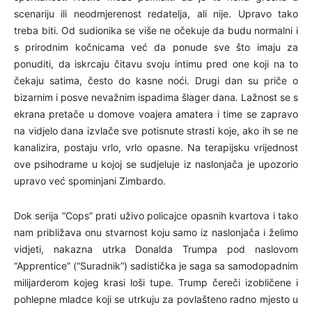
scenariju ili neodmjerenost redatelja, ali nije. Upravo tako
treba biti. Od sudionika se više ne očekuje da budu normalni i
s prirodnim kočnicama već da ponude sve što imaju za
ponuditi, da iskrcaju čitavu svoju intimu pred one koji na to
čekaju satima, često do kasne noći. Drugi dan su priče o
bizarnim i posve nevažnim ispadima šlager dana. Lažnost se s
ekrana pretače u domove voajera amatera i time se zapravo
na vidjelo dana izvlače sve potisnute strasti koje, ako ih se ne
kanalizira, postaju vrlo, vrlo opasne. Na terapijsku vrijednost
ove psihodrame u kojoj se sudjeluje iz naslonjača je upozorio
upravo već spominjani Zimbardo.
Dok serija “Cops” prati uživo policajce opasnih kvartova i tako
nam približava onu stvarnost koju samo iz naslonjača i želimo
vidjeti, nakazna utrka Donalda Trumpa pod naslovom
“Apprentice” (“Suradnik”) sadistička je saga sa samodopadnim
milijarderom kojeg krasi loši tupe. Trump čereči izobličene i
pohlepne mladce koji se utrkuju za povlašteno radno mjesto u