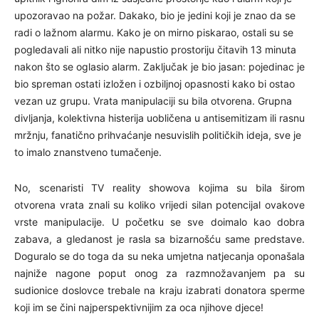
upozoravao na požar. Dakako, bio je jedini koji je znao da se
radi o lažnom alarmu. Kako je on mirno piskarao, ostali su se
pogledavali ali nitko nije napustio prostoriju čitavih 13 minuta
nakon što se oglasio alarm. Zaključak je bio jasan: pojedinac je
bio spreman ostati izložen i ozbiljnoj opasnosti kako bi ostao
vezan uz grupu. Vrata manipulaciji su bila otvorena. Grupna
divljanja, kolektivna histerija uobličena u antisemitizam ili rasnu
mržnju, fanatično prihvaćanje nesuvislih političkih ideja, sve je
to imalo znanstveno tumačenje.
No, scenaristi TV reality showova kojima su bila širom
otvorena vrata znali su koliko vrijedi silan potencijal ovakove
vrste manipulacije. U početku se sve doimalo kao dobra
zabava, a gledanost je rasla sa bizarnošću same predstave.
Doguralo se do toga da su neka umjetna natjecanja oponašala
najniže nagone poput onog za razmnožavanjem pa su
sudionic
e doslovce trebale na kraju izabrati donatora sperme
koji im se čini najperspektivnijim za oca njihove djece!