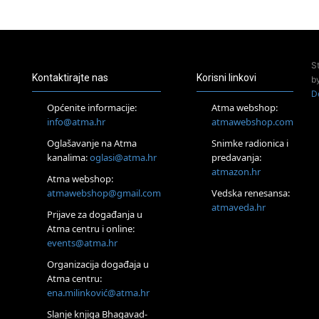
23.08.
Pula
Access Energetski Facelift®
24.08.
S
Zagreb
Kontaktirajte nas
Korisni linkovi
b
Pjesma srca / Zagreb
D
Online
Općenite informacije:
Atma webshop:
Tečaj Višeg Vodstva, razvijanja intuicije i Akaša zapisa
info@atma.hr
atmawebshop.com
26.08.
Oglašavanje na Atma
Snimke radionica i
Online
kanalima:
oglasi@atma.hr
predavanja:
Postanite Nositelj Vibracije Nove Zemlje
atmazon.hr
27.08.
Atma webshop:
Visoko
atmawebshop@gmail.com
Vedska renesansa:
Alemka Dauskardt – Jednodnevna radionica sistemskih
atmaveda.hr
Prijave za događanja u
konstelacija
Atma centru i online:
29.08.
events@atma.hr
Zagreb
HOD PO ŽERAVICI – Seminar koji mijenja tijelo, duh i um
Organizacija događaja u
SoulFest – Festival glazbe, mudrosti i zajedništva
Atma centru:
30.08.
ena.milinković@atma.hr
Zagreb
Slanje knjiga Bhagavad-
Access BARS® edukacija otpusti stres