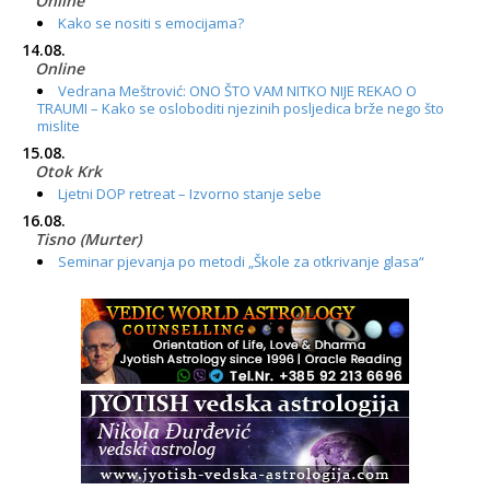
Online
Kako se nositi s emocijama?
14.08.
Online
Vedrana Meštrović: ONO ŠTO VAM NITKO NIJE REKAO O
TRAUMI – Kako se osloboditi njezinih posljedica brže nego što
mislite
15.08.
Otok Krk
Ljetni DOP retreat – Izvorno stanje sebe
16.08.
Tisno (Murter)
Seminar pjevanja po metodi „Škole za otkrivanje glasa“
20.08.
Online
Radionica: Pomagači iz drugih dimenzija Online – otvoreno za
sve
21.08.
Zagreb+Online
Osnovni ThetaHealing® tečaj, Zagreb i Online
22.08.
Pula
Access BARS®, otpusti stres