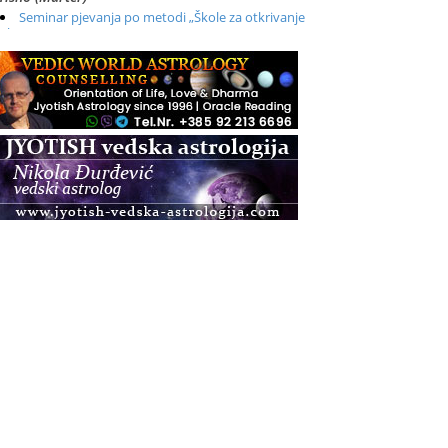
Seminar pjevanja po metodi „Škole za otkrivanje
glasa“
.08.
Online
Radionica: Pomagači iz drugih dimenzija Online –
otvoreno za sve
.08.
Zagreb+Online
Osnovni ThetaHealing® tečaj, Zagreb i Online
.08.
Pula
Access BARS®, otpusti stres
.08.
Pula
Access Energetski Facelift®
.08.
Zagreb
Pjesma srca / Zagreb
Online
Tečaj Višeg Vodstva, razvijanja intuicije i Akaša
zapisa
.08.