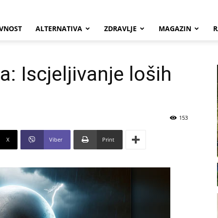
VNOST
ALTERNATIVA
ZDRAVLJE
MAGAZIN
R
 Iscjeljivanje loših
153
X
Viber
Print