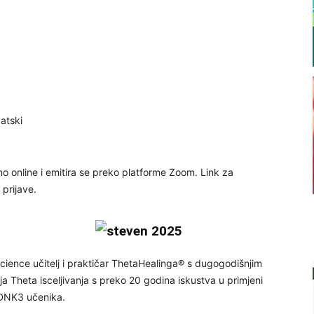
atski
 online i emitira se preko platforme Zoom. Link za
prijave.
cience učitelj i praktičar ThetaHealinga® s dugogodišnjim
lja Theta isceljivanja s preko 20 godina iskustva u primjeni
h DNK3 učenika.