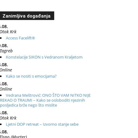
Zanimljiva događanja
.08.
Otok Krk
Access Facelift®
.08.
Zagreb
Konstelacije SIKON s Vedranom Kraljetom
.08.
Online
Kako se nositi s emocijama?
.08.
Online
Vedrana Meštrović: ONO ŠTO VAM NITKO NIJE
REKAO O TRAUMI – Kako se osloboditi njezinih
posljedica brže nego što mislite
.08.
Otok Krk
Ljetni DOP retreat – Izvorno stanje sebe
.08.
Tisno (Murter)