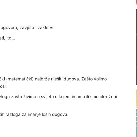
ogovora, zavjeta i zakletvi
ti, itd…
ki (matematički) najbrže riješiti dugova. Zašto volimo
oši.
loga zašto živimo u svijetu u kojem imamo ili smo okruženi
kih razloga za imanje loših dugova.