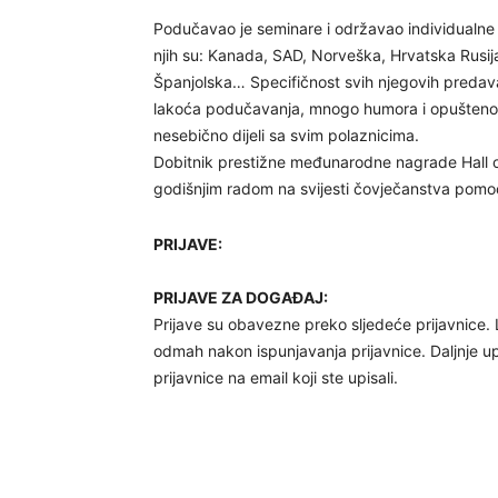
Podučavao je seminare i održavao individualne
njih su: Kanada, SAD, Norveška, Hrvatska Rusija
Španjolska… Specifičnost svih njegovih predava
lakoća podučavanja, mnogo humora i opuštenosti
nesebično dijeli sa svim polaznicima.
Dobitnik prestižne međunarodne nagrade Hall of
godišnjim radom na svijesti čovječanstva pom
PRIJAVE:
PRIJAVE ZA DOGAĐAJ:
Prijave su obavezne preko sljedeće prijavnice.
odmah nakon ispunjavanja prijavnice. Daljnje u
prijavnice na email koji ste upisali.