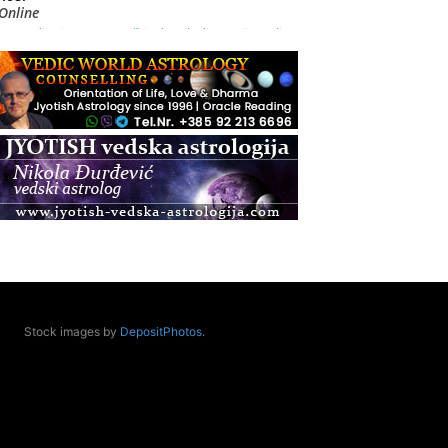
Online
Radionica: Pomagači iz drugih dimenzija Online –
otvoreno za sve
.08.
Zagreb+Online
Osnovni ThetaHealing® tečaj, Zagreb i Online
.08.
Zagreb
Osnovna radionica za izscjeljivanje pranom (Basic
Pranic Healing course)
Pula
Access BARS®, otpusti stres
.08.
Pula
Access Energetski Facelift®
.08.
Stock images by
DepositPhotos
.
Zagreb
Pjesma srca / Zagreb
Online
Tečaj Višeg Vodstva, razvijanja intuicije i Akaša
zapisa
.08.