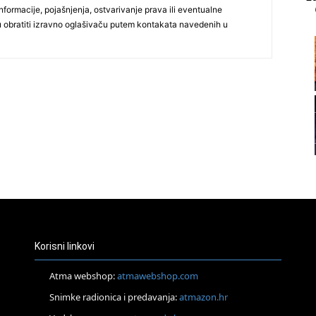
formacije, pojašnjenja, ostvarivanje prava ili eventualne
ju obratiti izravno oglašivaču putem kontakata navedenih u
21
22
23
24
Korisni linkovi
Atma webshop:
atmawebshop.com
Snimke radionica i predavanja:
atmazon.hr
25