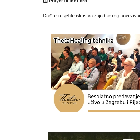
4️⃣
Prayer to the Lord
Dođite i osjetite iskustvo zajedničkog povezivan