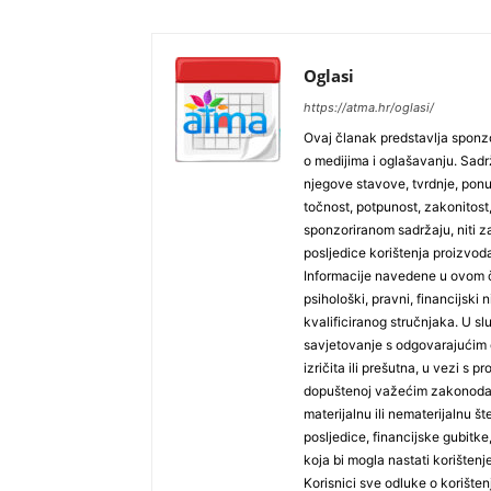
Oglasi
https://atma.hr/oglasi/
Ovaj članak predstavlja sponzo
o medijima i oglašavanju. Sadrža
njegove stavove, tvrdnje, pon
točnost, potpunost, zakonitost,
sponzoriranom sadržaju, niti za
posljedice korištenja proizvoda
Informacije navedene u ovom č
psihološki, pravni, financijski n
kvalificiranog stručnjaka. U sl
savjetovanje s odgovarajućim 
izričita ili prešutna, u vezi s
dopuštenoj važećim zakonodav
materijalnu ili nematerijalnu š
posljedice, financijske gubitke, 
koja bi mogla nastati korišten
Korisnici sve odluke o korište