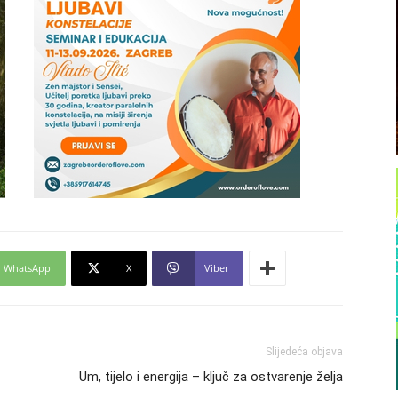
WhatsApp
X
Viber
Slijedeća objava
Um, tijelo i energija – ključ za ostvarenje želja