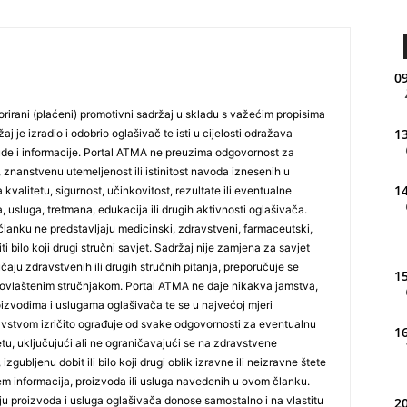
09
rirani (plaćeni) promotivni sadržaj u skladu s važećim propisima
13
j je izradio i odobrio oglašivač te isti u cijelosti odražava
ude i informacije. Portal ATMA ne preuzima odgovornost za
 znanstvenu utemeljenost ili istinitost navoda iznesenih u
14
 kvalitetu, sigurnost, učinkovitost, rezultate ili eventualne
, usluga, tretmana, edukacija ili drugih aktivnosti oglašivača.
lanku ne predstavljaju medicinski, zdravstveni, farmaceutski,
iti bilo koji drugi stručni savjet. Sadržaj nije zamjena za savjet
učaju zdravstvenih ili drugih stručnih pitanja, preporučuje se
15
ovlaštenim stručnjakom. Portal ATMA ne daje nikakva jamstva,
 proizvodima i uslugama oglašivača te se u najvećoj mjeri
stvom izričito ograđuje od svake odgovornosti za eventualnu
16
tetu, uključujući ali ne ograničavajući se na zdravstvene
izgubljenu dobit ili bilo koji drugi oblik izravne ili neizravne štete
jem informacija, proizvoda ili usluga navedenih u ovom članku.
nju proizvoda i usluga oglašivača donose samostalno i na vlastitu
20