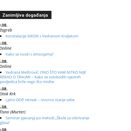
Zanimljiva događanja
.08.
Zagreb
Konstelacije SIKON s Vedranom Kraljetom
.08.
Online
Kako se nositi s emocijama?
.08.
Online
Vedrana Meštrović: ONO ŠTO VAM NITKO NIJE
REKAO O TRAUMI – Kako se osloboditi njezinih
posljedica brže nego što mislite
.08.
Otok Krk
Ljetni DOP retreat – Izvorno stanje sebe
.08.
Tisno (Murter)
Seminar pjevanja po metodi „Škole za otkrivanje
glasa“
.08.