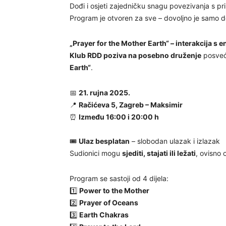
Dođi i osjeti zajedničku snagu povezivanja s pr
Program je otvoren za sve – dovoljno je samo d
„Prayer for the Mother Earth“ – interakcija s 
Klub RDD poziva na posebno druženje
posveć
Earth“
.
📅
21. rujna 2025.
📍
Račićeva 5, Zagreb – Maksimir
⏰
Između 16:00 i 20:00 h
🎟
Ulaz besplatan
– slobodan ulazak i izlazak
Sudionici mogu
sjediti, stajati ili ležati
, ovisno 
Program se sastoji od 4 dijela:
1️⃣
Power to the Mother
2️⃣
Prayer of Oceans
3️⃣
Earth Chakras