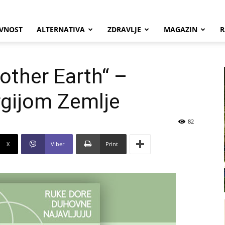
VNOST
ALTERNATIVA
ZDRAVLJE
MAGAZIN
R
other Earth“ –
ergijom Zemlje
82
X
Viber
Print