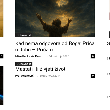
Duhovnost
Kad nema odgovora od Boga: Priča
09
o Jobu – Priča o...
Mirella Rasic Paolini
-
14. svibnja 2025.
0
0
13
Duhovnost
Maštati ili živjeti život
14
Iva Solarević
-
7. studenoga 2014.
0
15