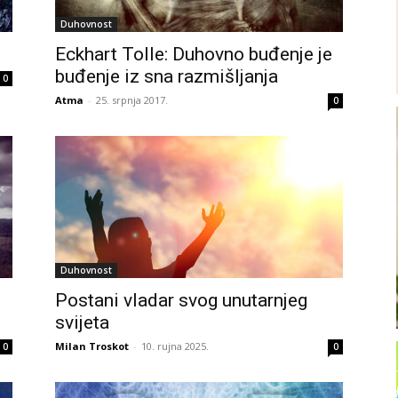
Duhovnost
Eckhart Tolle: Duhovno buđenje je
buđenje iz sna razmišljanja
0
Atma
-
25. srpnja 2017.
0
Duhovnost
o
Postani vladar svog unutarnjeg
svijeta
Milan Troskot
-
10. rujna 2025.
0
0