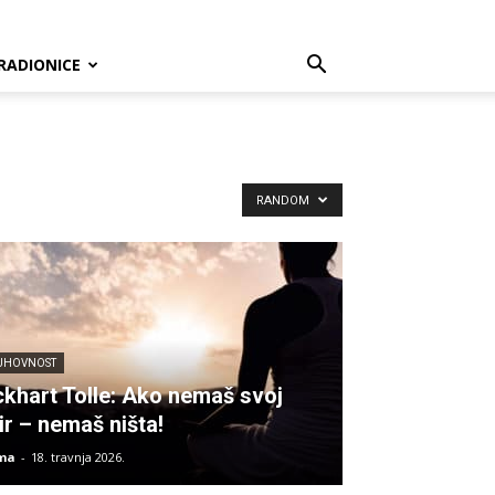
RADIONICE
RANDOM
UHOVNOST
ckhart Tolle: Ako nemaš svoj
ir – nemaš ništa!
ma
-
18. travnja 2026.