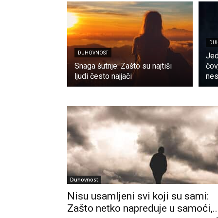
DU
DUHOVNOST
Jed
Snaga šutnje: Zašto su najtiši
čov
ljudi često najjači
nes
Duhovnost
Nisu usamljeni svi koji su sami:
Zašto netko napreduje u samoći,..