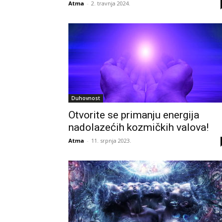
Atma
-
2. travnja 2024.
Duhovnost
Otvorite se primanju energija
nadolazećih kozmičkih valova!
Atma
-
11. srpnja 2023.