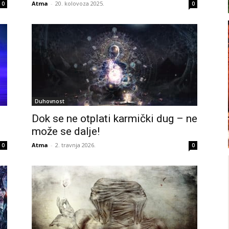
Atma
-
20. kolovoza 2025.
0
0
Duhovnost
Dok se ne otplati karmički dug – ne
može se dalje!
Atma
-
2. travnja 2026.
0
0