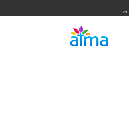
09.
Atma