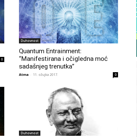
Duhovnost
Quantum Entrainment:
“Manifestirana i očigledna moć
0
sadašnjeg trenutka”
Atma
-
11. ožujka 2017.
0
Duhovnost