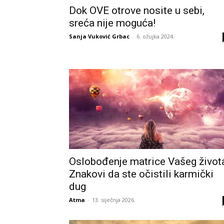
Dok OVE otrove nosite u sebi,
sreća nije moguća!
Sanja Vuković Grbac
-
6. ožujka 2024.
Oslobođenje matrice Vašeg život
Znakovi da ste očistili karmički
dug
Atma
-
13. siječnja 2026.