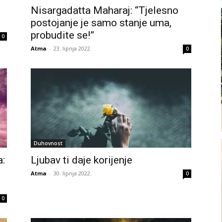
Nisargadatta Maharaj: “Tjelesno
postojanje je samo stanje uma,
probudite se!”
0
Atma
-
23. lipnja 2022.
0
Duhovnost
a:
Ljubav ti daje korijenje
Atma
-
30. lipnja 2022.
0
0