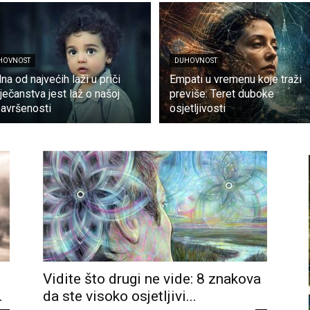
HOVNOST
DUHOVNOST
na od najvećih laži u priči
Empati u vremenu koje traži
ječanstva jest laž o našoj
previše: Teret duboke
avršenosti
osjetljivosti
Vidite što drugi ne vide: 8 znakova
.
da ste visoko osjetljivi...