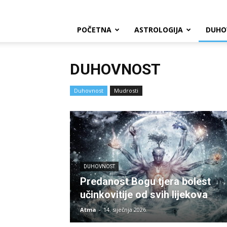
POČETNA
ASTROLOGIJA
DUHO
DUHOVNOST
Duhovnost
Mudrosti
DUHOVNOST
Predanost Bogu tjera bolest
učinkovitije od svih lijekova
Atma
-
14. siječnja 2026.