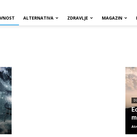
VNOST
ALTERNATIVA
ZDRAVLJE
MAGAZIN
DUHOVNOST
Mržnju nikada ne može zamijeniti
mržnja
Atma
-
20. ožujka 2013.
D
E
m
At