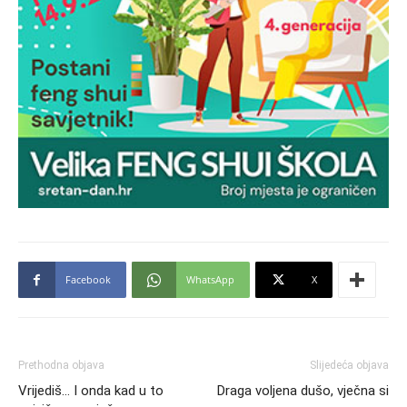
Facebook
WhatsApp
X
Prethodna objava
Slijedeća objava
Vrijediš… I onda kad u to
Draga voljena dušo, vječna si