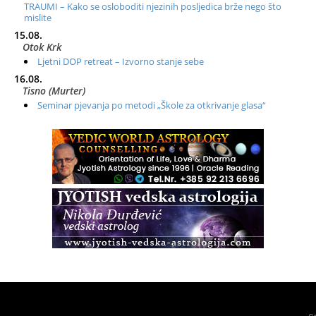
TRAUMI – Kako se osloboditi njezinih posljedica brže nego što
mislite
15.08.
Otok Krk
Ljetni DOP retreat – Izvorno stanje sebe
16.08.
Tisno (Murter)
Seminar pjevanja po metodi „Škole za otkrivanje glasa“
20.08.
Online
Radionica: Pomagači iz drugih dimenzija Online – otvoreno za
sve
21.08.
Zagreb+Online
Osnovni ThetaHealing® tečaj, Zagreb i Online
22.08.
Pula
Access BARS®, otpusti stres
23.08.
Pula
Access Energetski Facelift®
24.08.