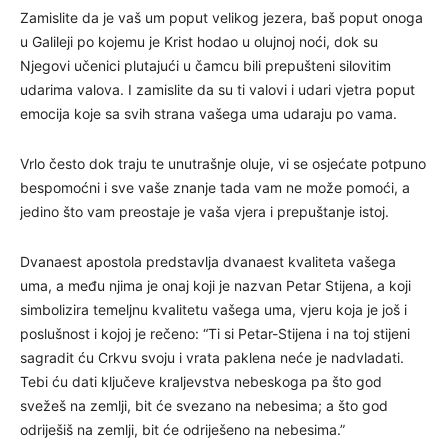
Zamislite da je vaš um poput velikog jezera, baš poput onoga
u Galileji po kojemu je Krist hodao u olujnoj noći, dok su
Njegovi učenici plutajući u čamcu bili prepušteni silovitim
udarima valova. I zamislite da su ti valovi i udari vjetra poput
emocija koje sa svih strana vašega uma udaraju po vama.
Vrlo često dok traju te unutrašnje oluje, vi se osjećate potpuno
bespomoćni i sve vaše znanje tada vam ne može pomoći, a
jedino što vam preostaje je vaša vjera i prepuštanje istoj.
Dvanaest apostola predstavlja dvanaest kvaliteta vašega
uma, a među njima je onaj koji je nazvan Petar Stijena, a koji
simbolizira temeljnu kvalitetu vašega uma, vjeru koja je još i
poslušnost i kojoj je rečeno: “Ti si Petar-Stijena i na toj stijeni
sagradit ću Crkvu svoju i vrata paklena neće je nadvladati.
Tebi ću dati ključeve kraljevstva nebeskoga pa što god
svežeš na zemlji, bit će svezano na nebesima; a što god
odriješiš na zemlji, bit će odriješeno na nebesima.”