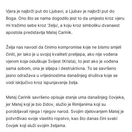
Vjera je najbrži put do Ljubavi, a Ljubav je najbrži put do
Boga. Ono što se nama dogodilo jest to da umjesto kroz vjeru
mi tražimo sebe kroz ‘želju’, a koju kroz simboliku dvanaest
apostola predstavlja Matej Carinik.
Želja nas navodi da činimo kompromise koje ne bismo smjeli
činiti, jer iako je u svojoj kvaliteti prelijepa, ako nije vođena
vjerom koja osluškuje Svijest (Krista), to jest ako je vođena
sama sobom, ona je slijepa i destruktivna. To se savršeno
jasno odražava u vrijednostima današnjeg društva koje se
vodi isključivo kroz ispunjavanje želja.
Matej Carinik savršeno opisuje stanje uma današnjeg čovjeka,
jer Matej koji je bio židov, služio je Rimljanima koji su
porobljavali njega i njegov narod. Svojim djelovanjem Matej je
potvrđivao svoje vlastito ropstvo, kao što danas čini svaki
čovjek koji služi svojim željama.