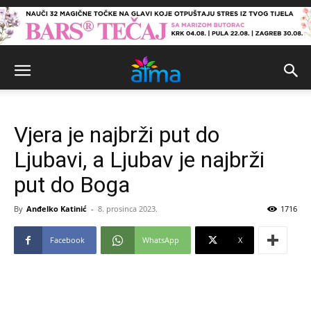
Vjera je najbrži put do
Ljubavi, a Ljubav je najbrži
put do Boga
By
Anđelko Katinić
-
8. prosinca 2023.
1716
Facebook
WhatsApp
X