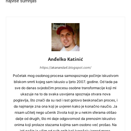
najviše sumnjaš
Anđelko Katinić
https://akananda4.blogspot.com/
Početak mog osobnog procesa samospoznaje počinje iskustvom
bliskom smrti kojeg sam iskusio u ljeto 2007. godine. Od tada pa
sve do danas svjedočim procesu osobne transformacije koji mi
ukazuje na to da svaka usvojena spoznaja otvara nova
poglavlja, što znači da su rad i rast gotovo beskonačan proces, i
da najmanje zna ona koji je uvjeren kako je konačno naučio. Ja
nisam učitelj nego učenik života koji je u nekim sferama otišao
dalje od drugih, što mi daje odgovornost da prenosim iskustvo
onima koji prolaze stazama kojima sam osobno već prošao. Na
isti način ja učim od svih onih koji koračaju ispred mene.