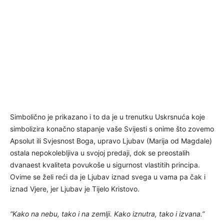
Simbolično je prikazano i to da je u trenutku Uskrsnuća koje
simbolizira konačno stapanje vaše Svijesti s onime što zovemo
Apsolut ili Svjesnost Boga, upravo Ljubav (Marija od Magdale)
ostala nepokolebljiva u svojoj predaji, dok se preostalih
dvanaest kvaliteta povukoše u sigurnost vlastitih principa.
Ovime se želi reći da je Ljubav iznad svega u vama pa čak i
iznad Vjere, jer Ljubav je Tijelo Kristovo.
“Kako na nebu, tako i na zemlji. Kako iznutra, tako i izvana.”