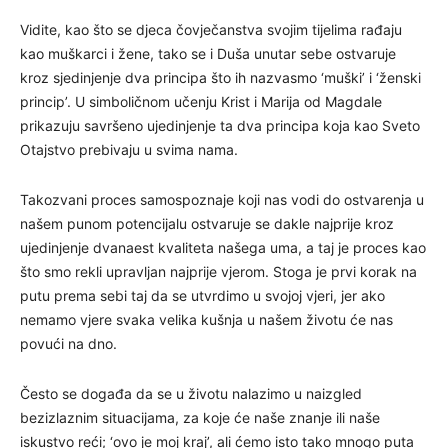
Vidite, kao što se djeca čovječanstva svojim tijelima rađaju
kao muškarci i žene, tako se i Duša unutar sebe ostvaruje
kroz sjedinjenje dva principa što ih nazvasmo ‘muški’ i ‘ženski
princip’. U simboličnom učenju Krist i Marija od Magdale
prikazuju savršeno ujedinjenje ta dva principa koja kao Sveto
Otajstvo prebivaju u svima nama.
Takozvani proces samospoznaje koji nas vodi do ostvarenja u
našem punom potencijalu ostvaruje se dakle najprije kroz
ujedinjenje dvanaest kvaliteta našega uma, a taj je proces kao
što smo rekli upravljan najprije vjerom. Stoga je prvi korak na
putu prema sebi taj da se utvrdimo u svojoj vjeri, jer ako
nemamo vjere svaka velika kušnja u našem životu će nas
povući na dno.
Često se događa da se u životu nalazimo u naizgled
bezizlaznim situacijama, za koje će naše znanje ili naše
iskustvo reći; ‘ovo je moj kraj’, ali ćemo isto tako mnogo puta