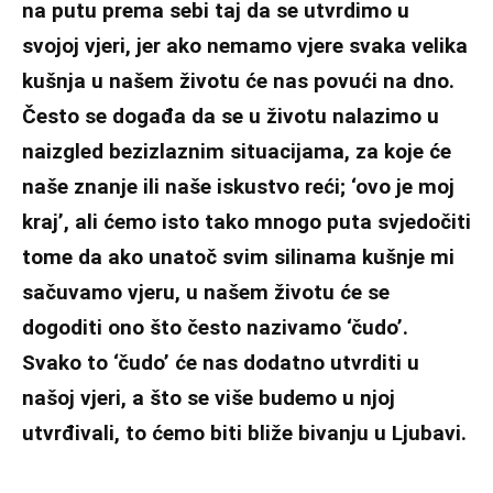
na putu prema sebi taj da se utvrdimo u
svojoj vjeri, jer ako nemamo vjere svaka velika
kušnja u našem životu će nas povući na dno.
Često se događa da se u životu nalazimo u
naizgled bezizlaznim situacijama, za koje će
naše znanje ili naše iskustvo reći; ‘ovo je moj
kraj’, ali ćemo isto tako mnogo puta svjedočiti
tome da ako unatoč svim silinama kušnje mi
sačuvamo vjeru, u našem životu će se
dogoditi ono što često nazivamo ‘čudo’.
Svako to ‘čudo’ će nas dodatno utvrditi u
našoj vjeri, a što se više budemo u njoj
utvrđivali, to ćemo biti bliže bivanju u Ljubavi.