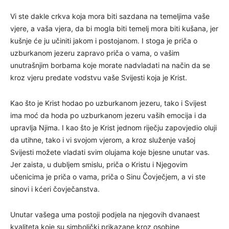
Vi ste dakle crkva koja mora biti sazdana na temeljima vaše
vjere, a vaša vjera, da bi mogla biti temelj mora biti kušana, jer
kušnje će ju učiniti jakom i postojanom. I stoga je priča o
uzburkanom jezeru zapravo priča o vama, o vašim
unutrašnjim borbama koje morate nadvladati na način da se
kroz vjeru predate vodstvu vaše Svijesti koja je Krist.
Kao što je Krist hodao po uzburkanom jezeru, tako i Svijest
ima moć da hoda po uzburkanom jezeru vaših emocija i da
upravlja Njima. I kao što je Krist jednom riječju zapovjedio oluji
da utihne, tako i vi svojom vjerom, a kroz služenje vašoj
Svijesti možete vladati svim olujama koje bjesne unutar vas.
Jer zaista, u dubljem smislu, priča o Kristu i Njegovim
učenicima je priča o vama, priča o Sinu Čovječjem, a vi ste
sinovi i kćeri čovječanstva.
Unutar vašega uma postoji podjela na njegovih dvanaest
kvaliteta koje su simbolički prikazane kroz osobine