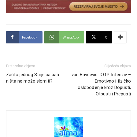
Facebook
WhatsApp
X
Prethodna objava
Slijedeća objava
Zašto jednog Strijelca baš
Ivan Bavčević: D.O.P. Intenziv –
ništa ne može slomiti?
Emotivno i fizičko
oslobođenje kroz Dopusti,
Otpusti i Prepusti