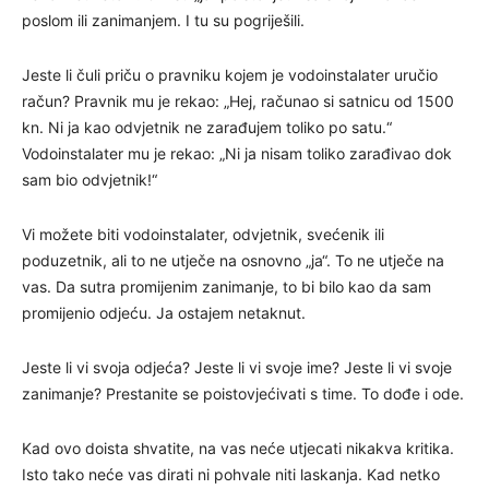
poslom ili zanimanjem. I tu su pogriješili.
Jeste li čuli priču o pravniku kojem je vodoinstalater uručio
račun? Pravnik mu je rekao: „Hej, računao si satnicu od 1500
kn. Ni ja kao odvjetnik ne zarađujem toliko po satu.“
Vodoinstalater mu je rekao: „Ni ja nisam toliko zarađivao dok
sam bio odvjetnik!“
Vi možete biti vodoinstalater, odvjetnik, svećenik ili
poduzetnik, ali to ne utječe na osnovno „ja“. To ne utječe na
vas. Da sutra promijenim zanimanje, to bi bilo kao da sam
promijenio odjeću. Ja ostajem netaknut.
Jeste li vi svoja odjeća? Jeste li vi svoje ime? Jeste li vi svoje
zanimanje? Prestanite se poistovjećivati s time. To dođe i ode.
Kad ovo doista shvatite, na vas neće utjecati nikakva kritika.
Isto tako neće vas dirati ni pohvale niti laskanja. Kad netko