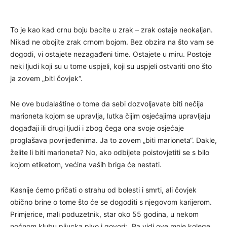
To je kao kad crnu boju bacite u zrak – zrak ostaje neokaljan.
Nikad ne obojite zrak crnom bojom. Bez obzira na što vam se
dogodi, vi ostajete nezagađeni time. Ostajete u miru. Postoje
neki ljudi koji su u tome uspjeli, koji su uspjeli ostvariti ono što
ja zovem „biti čovjek“.
Ne ove budalaštine o tome da sebi dozvoljavate biti nečija
marioneta kojom se upravlja, lutka čijim osjećajima upravljaju
događaji ili drugi ljudi i zbog čega ona svoje osjećaje
proglašava povrijeđenima. Ja to zovem „biti marioneta“. Dakle,
želite li biti marioneta? No, ako odbijete poistovjetiti se s bilo
kojom etiketom, većina vaših briga će nestati.
Kasnije ćemo pričati o strahu od bolesti i smrti, ali čovjek
obično brine o tome što će se dogoditi s njegovom karijerom.
Primjerice, mali poduzetnik, star oko 55 godina, u nekom
noćnom klubu pijucka pivo i govori: „Pa vidi ove moje kolege,