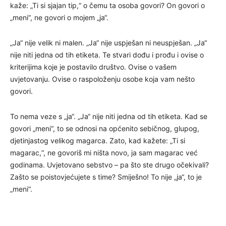
kaže: „Ti si sjajan tip,“ o čemu ta osoba govori? On govori o
„meni“, ne govori o mojem „ja“.
„Ja“ nije velik ni malen. „Ja“ nije uspješan ni neuspješan. „Ja“
nije niti jedna od tih etiketa. Te stvari dođu i prođu i ovise o
kriterijima koje je postavilo društvo. Ovise o vašem
uvjetovanju. Ovise o raspoloženju osobe koja vam nešto
govori.
To nema veze s „ja“. „Ja“ nije niti jedna od tih etiketa. Kad se
govori „meni“, to se odnosi na općenito sebičnog, glupog,
djetinjastog velikog magarca. Zato, kad kažete: „Ti si
magarac,“, ne govoriš mi ništa novo, ja sam magarac već
godinama. Uvjetovano sebstvo – pa što ste drugo očekivali?
Zašto se poistovjećujete s time? Smiješno! To nije „ja“, to je
„meni“.