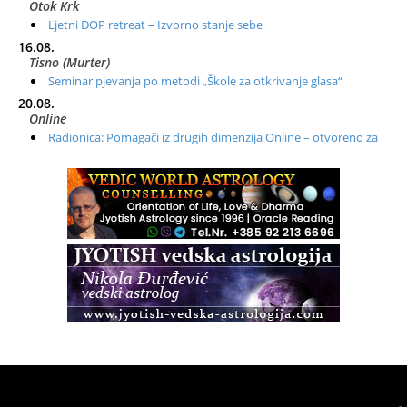
Otok Krk
Ljetni DOP retreat – Izvorno stanje sebe
16.08.
Tisno (Murter)
Seminar pjevanja po metodi „Škole za otkrivanje glasa“
20.08.
Online
Radionica: Pomagači iz drugih dimenzija Online – otvoreno za
sve
21.08.
Zagreb+Online
Osnovni ThetaHealing® tečaj, Zagreb i Online
22.08.
Zagreb
Osnovna radionica za izscjeljivanje pranom (Basic Pranic
Healing course)
Pula
Access BARS®, otpusti stres
23.08.
Pula
Access Energetski Facelift®
24.08.