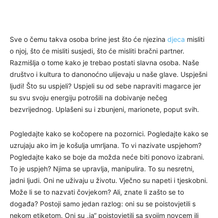
Sve o čemu takva osoba brine jest što će njezina
djeca
misliti
o njoj, što će misliti susjedi, što će misliti bračni partner.
Razmišlja o tome kako je trebao postati slavna osoba. Naše
društvo i kultura to danonoćno ulijevaju u naše glave. Uspješni
ljudi! Što su uspjeli? Uspjeli su od sebe napraviti magarce jer
su svu svoju energiju potrošili na dobivanje nečeg
bezvrijednog. Uplašeni su i zbunjeni, marionete, poput svih.
Pogledajte kako se kočopere na pozornici. Pogledajte kako se
uzrujaju ako im je košulja umrljana. To vi nazivate uspjehom?
Pogledajte kako se boje da možda neće biti ponovo izabrani.
To je uspjeh? Njima se upravlja, manipulira. To su nesretni,
jadni ljudi. Oni ne uživaju u životu. Vječno su napeti i tjeskobni.
Može li se to nazvati čovjekom? Ali, znate li zašto se to
događa? Postoji samo jedan razlog: oni su se poistovjetili s
nekom etiketom. Oni su „ja“ poistovjetili sa svojim novcem ili