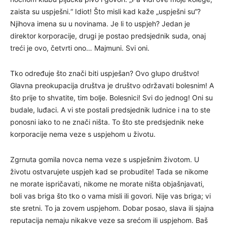
zaista su uspješni.“ Idiot! Što misli kad kaže „uspješni su“?
Njihova imena su u novinama. Je li to uspjeh? Jedan je
direktor korporacije, drugi je postao predsjednik suda, onaj
treći je ovo, četvrti ono… Majmuni. Svi oni.
Tko određuje što znači biti uspješan? Ovo glupo društvo!
Glavna preokupacija društva je društvo održavati bolesnim! A
što prije to shvatite, tim bolje. Bolesnici! Svi do jednog! Oni su
budale, luđaci. A vi ste postali predsjednik ludnice i na to ste
ponosni iako to ne znači ništa. To što ste predsjednik neke
korporacije nema veze s uspjehom u životu.
Zgrnuta gomila novca nema veze s uspješnim životom. U
životu ostvarujete uspjeh kad se probudite! Tada se nikome
ne morate ispričavati, nikome ne morate ništa objašnjavati,
boli vas briga što tko o vama misli ili govori. Nije vas briga; vi
ste sretni. To ja zovem uspjehom. Dobar posao, slava ili sjajna
reputacija nemaju nikakve veze sa srećom ili uspjehom. Baš