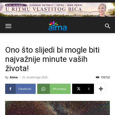
Ono što slijedi bi mogle biti
najvažnije minute vaših
života!
By
Atma
-
16. studenoga 2025.
156722
Facebook
WhatsApp
X