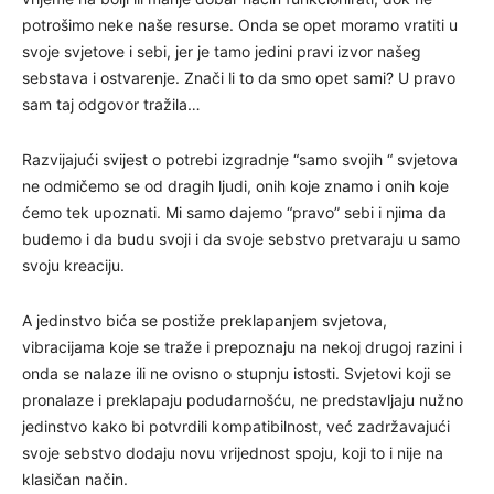
potrošimo neke naše resurse. Onda se opet moramo vratiti u
svoje svjetove i sebi, jer je tamo jedini pravi izvor našeg
sebstava i ostvarenje. Znači li to da smo opet sami? U pravo
sam taj odgovor tražila…
Razvijajući svijest o potrebi izgradnje “samo svojih “ svjetova
ne odmičemo se od dragih ljudi, onih koje znamo i onih koje
ćemo tek upoznati. Mi samo dajemo “pravo” sebi i njima da
budemo i da budu svoji i da svoje sebstvo pretvaraju u samo
svoju kreaciju.
A jedinstvo bića se postiže preklapanjem svjetova,
vibracijama koje se traže i prepoznaju na nekoj drugoj razini i
onda se nalaze ili ne ovisno o stupnju istosti. Svjetovi koji se
pronalaze i preklapaju podudarnošću, ne predstavljaju nužno
jedinstvo kako bi potvrdili kompatibilnost, već zadržavajući
svoje sebstvo dodaju novu vrijednost spoju, koji to i nije na
klasičan način.