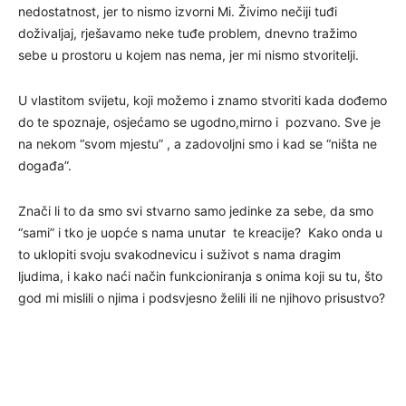
nedostatnost, jer to nismo izvorni Mi. Živimo nečiji tuđi
doživaljaj, rješavamo neke tuđe problem, dnevno tražimo
sebe u prostoru u kojem nas nema, jer mi nismo stvoritelji.
U vlastitom svijetu, koji možemo i znamo stvoriti kada dođemo
do te spoznaje, osjećamo se ugodno,mirno i pozvano. Sve je
na nekom “svom mjestu” , a zadovoljni smo i kad se “ništa ne
događa”.
Znači li to da smo svi stvarno samo jedinke za sebe, da smo
“sami” i tko je uopće s nama unutar te kreacije? Kako onda u
to uklopiti svoju svakodnevicu i suživot s nama dragim
ljudima, i kako naći način funkcioniranja s onima koji su tu, što
god mi mislili o njima i podsvjesno želili ili ne njihovo prisustvo?