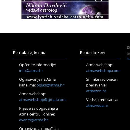
Osnovni ThetaHealing® tečaj, Zagreb i Online
22.08.
Pula
Access BARS®, otpusti stres
23.08.
Pula
Access Energetski Facelift®
24.08.
S
Zagreb
Kontaktirajte nas
Korisni linkovi
b
Pjesma srca / Zagreb
D
Online
Općenite informacije:
Atma webshop:
Tečaj Višeg Vodstva, razvijanja intuicije i Akaša zapisa
info@atma.hr
atmawebshop.com
26.08.
Oglašavanje na Atma
Snimke radionica i
Online
kanalima:
oglasi@atma.hr
predavanja:
Postanite Nositelj Vibracije Nove Zemlje
atmazon.hr
27.08.
Atma webshop:
Visoko
atmawebshop@gmail.com
Vedska renesansa:
Alemka Dauskardt – Jednodnevna radionica sistemskih
atmaveda.hr
Prijave za događanja u
konstelacija
Atma centru i online:
29.08.
events@atma.hr
Zagreb
HOD PO ŽERAVICI – Seminar koji mijenja tijelo, duh i um
Organizacija događaja u