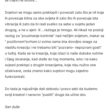
se trajno ne umore…
Svjetovi se mogu samo preklopiti i povezati zato što je nit koja
ih povezuje bitna za oba svijeta ili zato što ih povezuje ista
vibracija ili zato da bi rasli svatko za sebe u svjetlu jedan
drugog, a ne u sjeni ili …razloga je mnogo. Ali nikad ne postoji
razlog za “pruzimanje kontrole” nad nečijim svijetom, makar sa
“ pozitivnom”svrhom.U svima nama ima dovoljno snage za
vlastitu kreaciju i ne trebamo biti “pozvano- nepozvani gosti”
u tuđoj. Kada se ta kreacija, koja izlazi iz naše duboke nutrine
i čijeg stvaranja, kad dođe do tog momenta, smo i te kako
svjesni preklopi s drugim kreacijama, koje nisu nužno one
očekivane, onda znamo kako svjetovi mogu zajedno
funkcionirati.
Do tada je najvažnije dati slobodu i pravo sebi da budemo
svoji kreatori i naravno “pustiti” druge da učine isto.
San duše