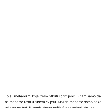
To su mehanizmi koje treba otkriti i primijeniti. Znam samo da
ne možemo rasti u tuđem svijetu. Možda možemo samo neko
vrijeme na bolji ili manje dobar način funkcionirati, dok ne