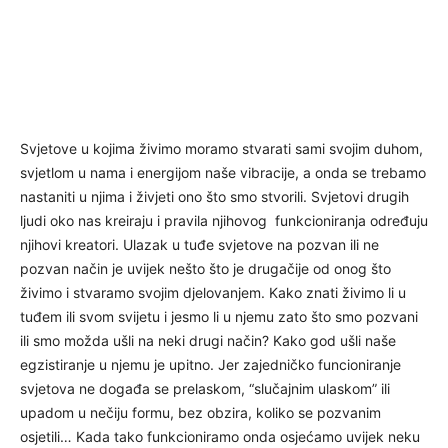
Svjetove u kojima živimo moramo stvarati sami svojim duhom,
svjetlom u nama i energijom naše vibracije, a onda se trebamo
nastaniti u njima i živjeti ono što smo stvorili. Svjetovi drugih
ljudi oko nas kreiraju i pravila njihovog funkcioniranja određuju
njihovi kreatori. Ulazak u tuđe svjetove na pozvan ili ne
pozvan način je uvijek nešto što je drugačije od onog što
živimo i stvaramo svojim djelovanjem. Kako znati živimo li u
tuđem ili svom svijetu i jesmo li u njemu zato što smo pozvani
ili smo možda ušli na neki drugi način? Kako god ušli naše
egzistiranje u njemu je upitno. Jer zajedničko funcioniranje
svjetova ne događa se prelaskom, “slučajnim ulaskom” ili
upadom u nečiju formu, bez obzira, koliko se pozvanim
osjetili… Kada tako funkcioniramo onda osjećamo uvijek neku