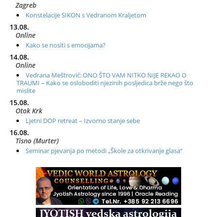
Zagreb
Konstelacije SIKON s Vedranom Kraljetom
13.08.
Online
Kako se nositi s emocijama?
14.08.
Online
Vedrana Meštrović: ONO ŠTO VAM NITKO NIJE REKAO O
TRAUMI – Kako se osloboditi njezinih posljedica brže nego što
mislite
15.08.
Otok Krk
Ljetni DOP retreat – Izvorno stanje sebe
16.08.
Tisno (Murter)
Seminar pjevanja po metodi „Škole za otkrivanje glasa“
20.08.
Online
Radionica: Pomagači iz drugih dimenzija Online – otvoreno za
sve
21.08.
Zagreb+Online