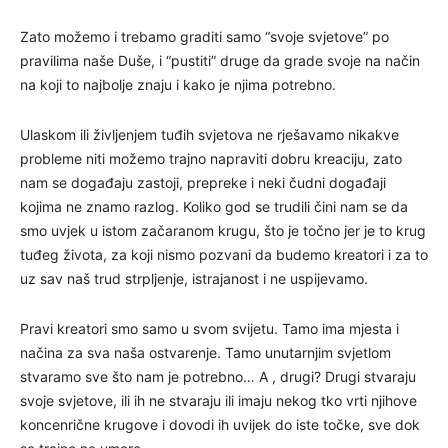
Zato možemo i trebamo graditi samo “svoje svjetove” po
pravilima naše Duše, i “pustiti” druge da grade svoje na način
na koji to najbolje znaju i kako je njima potrebno.
Ulaskom ili življenjem tuđih svjetova ne rješavamo nikakve
probleme niti možemo trajno napraviti dobru kreaciju, zato
nam se događaju zastoji, prepreke i neki čudni događaji
kojima ne znamo razlog. Koliko god se trudili čini nam se da
smo uvjek u istom začaranom krugu, što je točno jer je to krug
tuđeg života, za koji nismo pozvani da budemo kreatori i za to
uz sav naš trud strpljenje, istrajanost i ne uspijevamo.
Pravi kreatori smo samo u svom svijetu. Tamo ima mjesta i
načina za sva naša ostvarenje. Tamo unutarnjim svjetlom
stvaramo sve što nam je potrebno… A , drugi? Drugi stvaraju
svoje svjetove, ili ih ne stvaraju ili imaju nekog tko vrti njihove
koncenrične krugove i dovodi ih uvijek do iste točke, sve dok