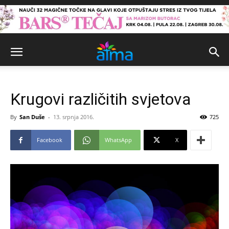
Krugovi različitih svjetova
By
San Duše
-
13. srpnja 2016.
725
Facebook
WhatsApp
X