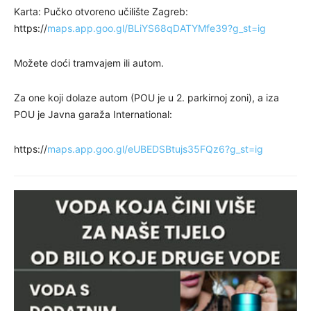
Karta: Pučko otvoreno učilište Zagreb:
https://
maps.app.goo.gl/BLiYS68qDATYMfe39?g_st=ig
Možete doći tramvajem ili autom.
Za one koji dolaze autom (POU je u 2. parkirnoj zoni), a iza
POU je Javna garaža International:
https://
maps.app.goo.gl/eUBEDSBtujs35FQz6?g_st=ig