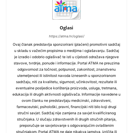
Oglasi
https://atma.hr/oglasi/
Ovaj članak predstavlja sponzorirani (plaćeni) promotivni sadržaj
u skladu s važećim propisima o medijima i oglašavanju. Sadržaj
je izradio i odobrio oglašivač te isti u cijelosti odražava njegove
stavove, tvrdnje, ponude i informacije. Portal ATMA ne preuzima
odgovornost za točnost, potpunost, zakonitost, znanstvenu
utemeljenost ili istinitost navoda iznesenih u sponzoriranom
sadržaju, niti za kvalitetu, sigurnost, učinkovitost, rezultate ili
eventualne posljedice korištenja proizvoda, usluga, tretmana,
edukacija ili drugih aktivnosti oglašivača. Informacije navedene u
ovom članku ne predstavljaju medicinski, zdravstveni,
farmaceutski, psihološki, pravni, financijski niti bilo koji drugi
stručni savjet. Sadržaj nije zamjena za savjet kvalificiranog
stručnjaka. U slučaju zdravstvenih ili drugih stručnih pitanja,
preporučuje se savjetovanje s odgovarajućim ovlaštenim
stručnjakom. Portal ATMA ne daje nikakva jamstva, izričita ili