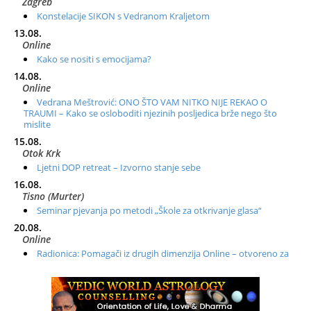
Zagreb
Konstelacije SIKON s Vedranom Kraljetom
13.08.
Online
Kako se nositi s emocijama?
14.08.
Online
Vedrana Meštrović: ONO ŠTO VAM NITKO NIJE REKAO O
TRAUMI – Kako se osloboditi njezinih posljedica brže nego što
mislite
15.08.
Otok Krk
Ljetni DOP retreat – Izvorno stanje sebe
16.08.
Tisno (Murter)
Seminar pjevanja po metodi „Škole za otkrivanje glasa“
20.08.
Online
Radionica: Pomagači iz drugih dimenzija Online – otvoreno za
sve
21.08.
Zagreb+Online
Osnovni ThetaHealing® tečaj, Zagreb i Online