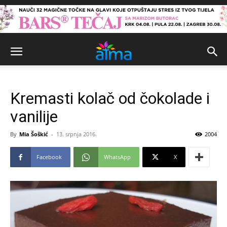
Kremasti kolač od čokolade i
vanilije
By
Mia Šoškić
-
13. srpnja 2016.
2004
Facebook
WhatsApp
X