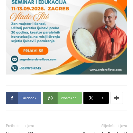
Facebook
WhatsApp
X
Prethodna objava
Slijedeća objava