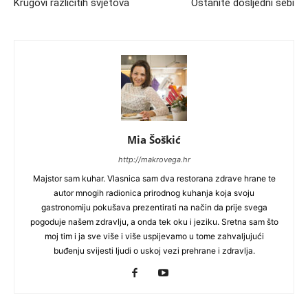
Krugovi različitih svjetova
Ostanite dosljedni sebi
Mia Šoškić
http://makrovega.hr
Majstor sam kuhar. Vlasnica sam dva restorana zdrave hrane te
autor mnogih radionica prirodnog kuhanja koja svoju
gastronomiju pokušava prezentirati na način da prije svega
pogoduje našem zdravlju, a onda tek oku i jeziku. Sretna sam što
moj tim i ja sve više i više uspijevamo u tome zahvaljujući
buđenju svijesti ljudi o uskoj vezi prehrane i zdravlja.