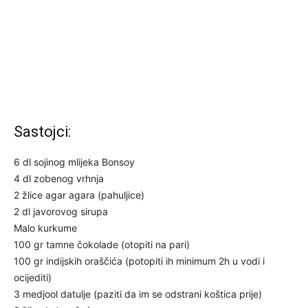
Sastojci:
6 dl sojinog mlijeka Bonsoy
4 dl zobenog vrhnja
2 žlice agar agara (pahuljice)
2 dl javorovog sirupa
Malo kurkume
100 gr tamne čokolade (otopiti na pari)
100 gr indijskih oraščića (potopiti ih minimum 2h u vodi i
ocijediti)
3 medjool datulje (paziti da im se odstrani koštica prije)