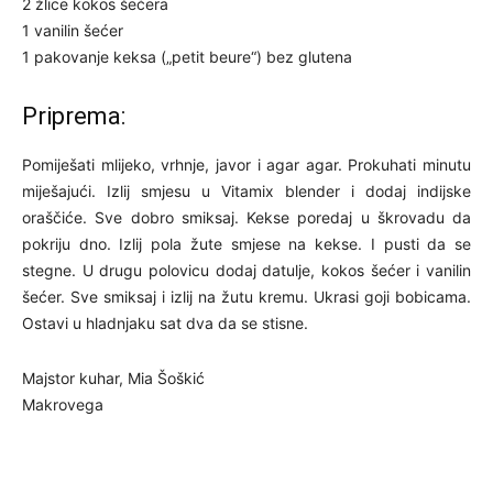
2 žlice kokos šećera
1 vanilin šećer
1 pakovanje keksa („petit beure“) bez glutena
Priprema:
Pomiješati mlijeko, vrhnje, javor i agar agar. Prokuhati minutu
miješajući. Izlij smjesu u Vitamix blender i dodaj indijske
oraščiće. Sve dobro smiksaj. Kekse poredaj u škrovadu da
pokriju dno. Izlij pola žute smjese na kekse. I pusti da se
stegne. U drugu polovicu dodaj datulje, kokos šećer i vanilin
šećer. Sve smiksaj i izlij na žutu kremu. Ukrasi goji bobicama.
Ostavi u hladnjaku sat dva da se stisne.
Majstor kuhar, Mia Šoškić
Makrovega