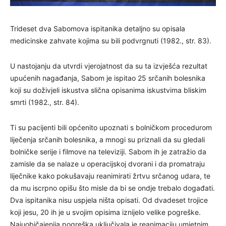
Trideset dva Sabomova ispitanika detaljno su opisala
medicinske zahvate kojima su bili podvrgnuti (1982., str. 83).
U nastojanju da utvrdi vjerojatnost da su ta izvješća rezultat
upućenih nagađanja, Sabom je ispitao 25 srčanih bolesnika
koji su doživjeli iskustva slična opisanima iskustvima bliskim
smrti (1982., str. 84).
Ti su pacijenti bili općenito upoznati s bolničkom procedurom
liječenja srčanih bolesnika, a mnogi su priznali da su gledali
bolničke serije i filmove na televiziji. Sabom ih je zatražio da
zamisle da se nalaze u operacijskoj dvorani i da promatraju
liječnike kako pokušavaju reanimirati žrtvu srčanog udara, te
da mu iscrpno opišu što misle da bi se ondje trebalo događati.
Dva ispitanika nisu uspjela ništa opisati. Od dvadeset trojice
koji jesu, 20 ih je u svojim opisima iznijelo velike pogreške.
Najuobičajenija pogreška uključivala je reanimaciju umjetnim