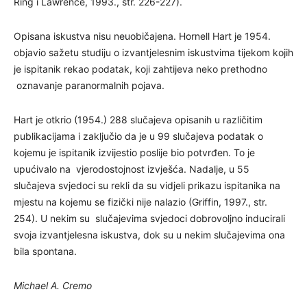
Ring i Lawrence, 1993., str. 226-227).
Opisana iskustva nisu neuobičajena. Hornell Hart je 1954.
objavio sažetu studiju o izvantjelesnim iskustvima tijekom kojih
je ispitanik rekao podatak, koji zahtijeva neko prethodno
oznavanje paranormalnih pojava.
Hart je otkrio (1954.) 288 slučajeva opisanih u različitim
publikacijama i zaključio da je u 99 slučajeva podatak o
kojemu je ispitanik izvijestio poslije bio potvrđen. To je
upućivalo na vjerodostojnost izvješća. Nadalje, u 55
slučajeva svjedoci su rekli da su vidjeli prikazu ispitanika na
mjestu na kojemu se fizički nije nalazio (Griffin, 1997., str.
254). U nekim su slučajevima svjedoci dobrovoljno inducirali
svoja izvantjelesna iskustva, dok su u nekim slučajevima ona
bila spontana.
Michael A. Cremo