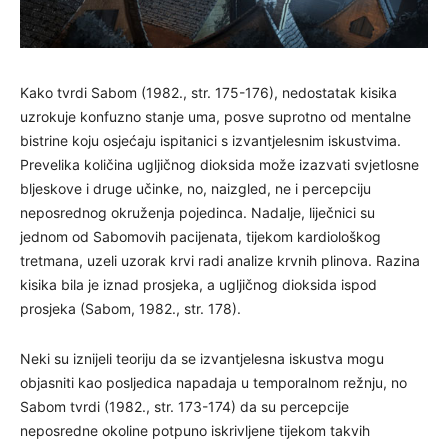
Kako tvrdi Sabom (1982., str. 175-176), nedostatak kisika
uzrokuje konfuzno stanje uma, posve suprotno od mentalne
bistrine koju osjećaju ispitanici s izvantjelesnim iskustvima.
Prevelika količina ugljičnog dioksida može izazvati svjetlosne
bljeskove i druge učinke, no, naizgled, ne i percepciju
neposrednog okruženja pojedinca. Nadalje, liječnici su
jednom od Sabomovih pacijenata, tijekom kardiološkog
tretmana, uzeli uzorak krvi radi analize krvnih plinova. Razina
kisika bila je iznad prosjeka, a ugljičnog dioksida ispod
prosjeka (Sabom, 1982., str. 178).
Neki su iznijeli teoriju da se izvantjelesna iskustva mogu
objasniti kao posljedica napadaja u temporalnom režnju, no
Sabom tvrdi (1982., str. 173-174) da su percepcije
neposredne okoline potpuno iskrivljene tijekom takvih