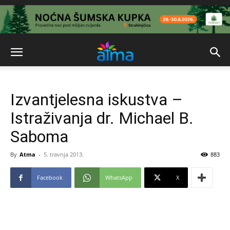
Izvantjelesna iskustva –
Istraživanja dr. Michael B.
Saboma
By
Atma
-
5. travnja 2013.
883
Facebook
WhatsApp
X