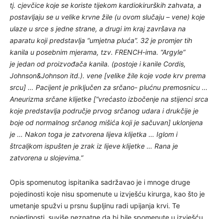
tj. cjevčice koje se koriste tijekom kardiokirurških zahvata, a
postavljaju se u velike krvne žile (u ovom slučaju – vene) koje
ulaze u srce s jedne strane, a drugi im kraj završava na
aparatu koji predstavlja “umjetna pluća”. 32 je promjer tih
kanila u posebnim mjerama, tzv. FRENCH-ima. “Argyle”
je jedan od proizvođača kanila. (postoje i kanile Cordis,
Johnson&Johnson itd.). vene [velike žile koje vode krv prema
srcu] … Pacijent je priključen za srčano- plućnu premosnicu …
Aneurizma srčane klijetke [“vrećasto izbočenje na stijenci srca
koje predstavlja područje prvog srčanog udara i drukčije je
boje od normalnog srčanog mišića koji je sačuvan] uklonjena
je … Nakon toga je zatvorena lijeva klijetka … Iglom i
štrcaljkom ispušten je zrak iz lijeve klijetke … Rana je
zatvorena u slojevima.”
Opis spomenutog ispitanika sadržavao je i mnoge druge
pojedinosti koje nisu spomenute u izvješću kirurga, kao što je
umetanje spužvi u prsnu šupljinu radi upijanja krvi. Te
pojedinosti, suviše neznatne da bi bile spomenute u izvješću,