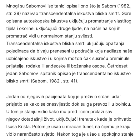
Mnogi su Sabomovi ispitanici opisali ono što je Sabom (1982.,
str. 39) nazivao ‘transcendentalna iskustva bliska smrti’. Gore
opisana autoskopska iskustva uključuju promatranje vlastitog
tijela i okoline, uključujući druge ljude, na način na koji ih
promatrač vidi u normalnom stanju svijesti.
Transcendentalna iskustva bliska smrti uključuju opažanja
pojedinaca da bivaju preneseni u područja koja nadilaze naše
uobičajeno iskustvo i u kojima možda čak susreću preminule
prijatelje, rođake ili anđeoske ili božanske osobe. Četrdeset
jedan Sabomov ispitanik opisao je transcendentalno iskustvo
blisko smrti (Sabom, 1982., str. 41).
Jedan od njegovih pacijenata koji je preživio srčani udar
prisjetio se kako se onesvijestio dok su ga prevozili u bolnicu.
U tom je stanju vidio kako mu pred licem prolazi sav
njegov dotadašnji život, uključujući trenutak kada je prihvatio
Isusa Krista. Potom je ušao u mračan tunel, na čijemu je kraju
vidio narančasto svjetlo. Nakon toga je ušao u spokojno stanje