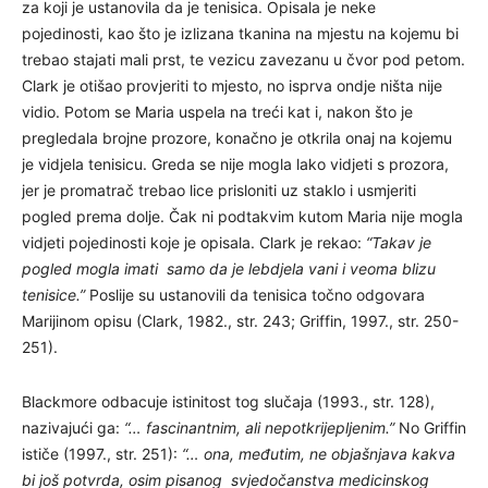
za koji je ustanovila da je tenisica. Opisala je neke
pojedinosti, kao što je izlizana tkanina na mjestu na kojemu bi
trebao stajati mali prst, te vezicu zavezanu u čvor pod petom.
Clark je otišao provjeriti to mjesto, no isprva ondje ništa nije
vidio. Potom se Maria uspela na treći kat i, nakon što je
pregledala brojne prozore, konačno je otkrila onaj na kojemu
je vidjela tenisicu. Greda se nije mogla lako vidjeti s prozora,
jer je promatrač trebao lice prisloniti uz staklo i usmjeriti
pogled prema dolje. Čak ni podtakvim kutom Maria nije mogla
vidjeti pojedinosti koje je opisala. Clark je rekao:
“Takav je
pogled mogla imati samo da je lebdjela vani i veoma blizu
tenisice.”
Poslije su ustanovili da tenisica točno odgovara
Marijinom opisu (Clark, 1982., str. 243; Griffin, 1997., str. 250-
251).
Blackmore odbacuje istinitost tog slučaja (1993., str. 128),
nazivajući ga:
“… fascinantnim, ali nepotkrijepljenim.”
No Griffin
ističe (1997., str. 251):
“… ona, međutim, ne objašnjava kakva
bi još potvrda, osim pisanog svjedočanstva medicinskog