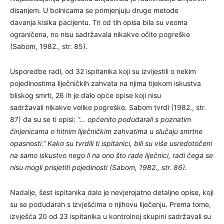
disanjem. U bolnicama se primjenjuju druge metode
davanja kisika pacijentu. Tri od tih opisa bila su veoma
ograničena, no nisu sadržavala nikakve očite pogreške
(Sabom, 1982., str. 85).
Usporedbe radi, od 32 ispitanika koji su izvijestili o nekim
pojedinostima liječničkih zahvata na njima tijekom iskustva
bliskog smrti, 26 ih je dalo opće opise koji nisu
sadržavali nikakve velike pogreške. Sabom tvrdi (1982., str.
87) da su se ti opisi:
“… općenito podudarali s poznatim
činjenicama o hitnim liječničkim zahvatima u slučaju smrtne
opasnosti.” Kako su tvrdili ti ispitanici, bili su više usredotočeni
na samo iskustvo nego li na ono što rade liječnici, radi čega se
nisu mogli prisjetiti pojedinosti (Sabom, 1982., str. 86).
Nadalje, šest ispitanika dalo je nevjerojatno detaljne opise, koji
su se podudarah s izvješćima o njihovu liječenju. Prema tome,
izvješća 20 od 23 ispitanika u kontrolnoj skupini sadržavali su