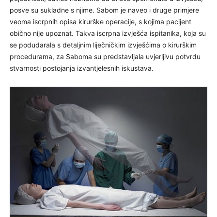
posve su sukladne s njime. Sabom je naveo i druge primjere
veoma iscrpnih opisa kirurške operacije, s kojima pacijent
obično nije upoznat. Takva iscrpna izvješća ispitanika, koja su
se podudarala s detaljnim liječničkim izvješćima o kirurškim
procedurama, za Saboma su predstavljala uvjerljivu potvrdu
stvarnosti postojanja izvantjelesnih iskustava.