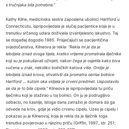
s tručnjaka bila potrebna.”
Kathy Kilne, medicinska sestra zaposlena ubolnici Hartford u
Connecticutu, ispripovijedala je slučaj pacijentice koja je u
trenutku srčanog udara doživjela izvantjelesno iskustvo. Taj
se događaj dogodio 1985. Prisjećajući se pacijentičina
svjedočanstva, Kilneova je rekla:
“Rekla mi je da je
lebdjela iznad svoga tijela, kratko vrijeme promatrala liječnike
koji su je pokušavali oživjeti, nakon čega je osjetila kako biva
vučena u zrak, nekoliko bolničkih katova više. Ondje je
lebdjela iznad krova, shvativši da promatra obrise bolnice
Hartford … kutom oka vidjela je crveni predmet. Uspostavilo
se da je to bila cipela.”
Kilneova je ispripovijedala tu priču
liječniku koji je stažirao u toj bolnici. On ju je podrugljivo
odbacio, no kasnije, istoga dana zatražio je domara da ga
odvede na krov, gdje je vidio crvenu cipelu. Uzeo je cipelu i
pokazao ju je Kilneovoj, koja je rekla da je liječnik toga
trenutka povjerovao u njezinu priču (Griffin, 1997., str. 251;