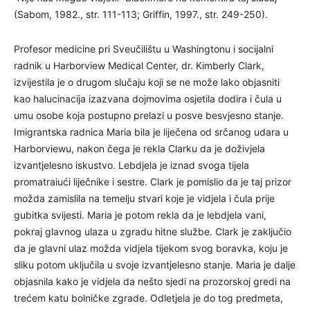
(Sabom, 1982., str. 111-113; Griffin, 1997., str. 249-250).
Profesor medicine pri Sveučilištu u Washingtonu i socijalni
radnik u Harborview Medical Center, dr. Kimberly Clark,
izvijestila je o drugom slučaju koji se ne može lako objasniti
kao halucinacija izazvana dojmovima osjetila dodira i čula u
umu osobe koja postupno prelazi u posve besvjesno stanje.
Imigrantska radnica Maria bila je liječena od srčanog udara u
Harborviewu, nakon čega je rekla Clarku da je doživjela
izvantjelesno iskustvo. Lebdjela je iznad svoga tijela
promatraiući liječnike i sestre. Clark je pomislio da je taj prizor
možda zamislila na temelju stvari koje je vidjela i čula prije
gubitka svijesti. Maria je potom rekla da je lebdjela vani,
pokraj glavnog ulaza u zgradu hitne službe. Clark je zaključio
da je glavni ulaz možda vidjela tijekom svog boravka, koju je
sliku potom uključila u svoje izvantjelesno stanje. Maria je dalje
objasnila kako je vidjela da nešto sjedi na prozorskoj gredi na
trećem katu bolničke zgrade. Odletjela je do tog predmeta,