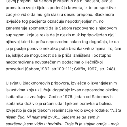
lijevoj preponi. Ali Sabom je istaknuo da bi pacijent, ako je
promatrao svoje tijelo s podnožja kreveta, iz te perspektive
zacijelo vidio da mu igla ulazi u desnu preponu. Blackmore
izvješće tog pacijenta označuje nepotkrijepljenim, no
zanemaruje spomenuti da je Sabom razgovarao s njegovom
suprugom, koja je rekla da je njezin muž ispripovijedao njoj i
njihovoj kćeri tu priču neposredno nakon tog događaja, te da
ju je poslije ponovio nekoliko puta bez ikakvih izmjena. To, čini
se, isključuje mogućnost da je priča izmišljena i postupno
nadograđivana novostečenim podacima o liječničkoj
proceduri (Sabom,1982.,str.109-111; Griffin, 1997., str. 248).
U svjetlu Blackmoreovih prigovora, izvješća o izvantjelesnim
iskustvima koja uključuju događaje izvan neposredne okoline
ispitanika su značajna. Godine 1976. jedan od Sabomovih
ispitanika doživio je srčani udar tijekom boravka u bolnici.
Izvijestio je da je tijekom reanimacije vidio svoje rođake:
“Ništa
nisam čuo. Ni najmanji zvuk… Sjećam se da sam ih
savršeno jasno vidio u hodniku. Troje ih je stajalo ondje – moja