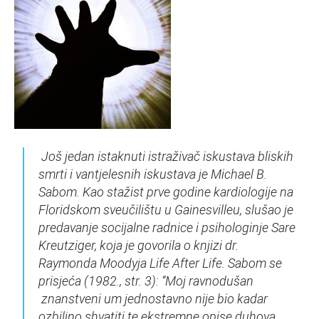
Još jedan istaknuti istraživač iskustava bliskih
smrti i vantjelesnih iskustava je Michael B.
Sabom. Kao stažist prve godine kardiologije na
Floridskom sveučilištu u Gainesvilleu, slušao je
predavanje socijalne radnice i psihologinje Sare
Kreutziger, koja je govorila o knjizi dr.
Raymonda Moodyja Life After Life. Sabom se
prisjeća (1982., str. 3):
“Moj ravnodušan
znanstveni um jednostavno nije bio kadar
ozbiljno shvatiti te ekstremne opise duhova