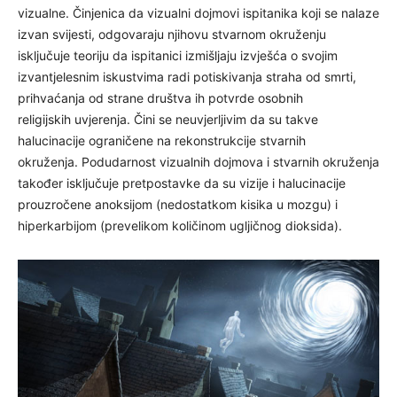
vizualne. Činjenica da vizualni dojmovi ispitanika koji se nalaze
izvan svijesti, odgovaraju njihovu stvarnom okruženju
isključuje teoriju da ispitanici izmišljaju izvješća o svojim
izvantjelesnim iskustvima radi potiskivanja straha od smrti,
prihvaćanja od strane društva ih potvrde osobnih
religijskih uvjerenja. Čini se neuvjerljivim da su takve
halucinacije ograničene na rekonstrukcije stvarnih
okruženja. Podudarnost vizualnih dojmova i stvarnih okruženja
također isključuje pretpostavke da su vizije i halucinacije
prouzročene anoksijom (nedostatkom kisika u mozgu) i
hiperkarbijom (prevelikom količinom ugljičnog dioksida).