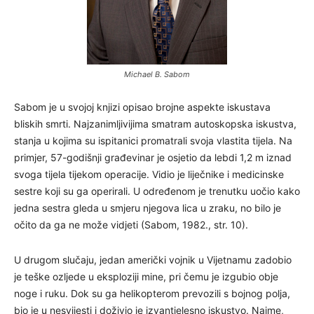
Michael B. Sabom
Sabom je u svojoj knjizi opisao brojne aspekte iskustava
bliskih smrti. Najzanimljivijima smatram autoskopska iskustva,
stanja u kojima su ispitanici promatrali svoja vlastita tijela. Na
primjer, 57-godišnji građevinar je osjetio da lebdi 1,2 m iznad
svoga tijela tijekom operacije. Vidio je liječnike i medicinske
sestre koji su ga operirali. U određenom je trenutku uočio kako
jedna sestra gleda u smjeru njegova lica u zraku, no bilo je
očito da ga ne može vidjeti (Sabom, 1982., str. 10).
U drugom slučaju, jedan američki vojnik u Vijetnamu zadobio
je teške ozljede u eksploziji mine, pri čemu je izgubio obje
noge i ruku. Dok su ga helikopterom prevozili s bojnog polja,
bio je u nesvijesti i doživio je izvantjelesno iskustvo. Naime,