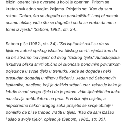
blizini operacijske dvorane u kojoj je operiran. Pritom se
kretao sukladno svojim željama. Prisjetio se:
“Kao da sam
rekao: ‘Dobro, što se događa na parkiralištu?’ i moj bi mozak
onamo otišao, vidio što se događa i onda se vratio da me o
tome izvijesti.” (Sabom, 1982., str. 34).
Sabom piše (1982., str. 34):
“Svi ispitanici rekli su da su
tijekom autoskopskog iskustva bliskog smrti osjećali kao da
su bili stvarno ‘odvojeni’ od svog fizičkog tijela.” Autoskopska
iskustva bliska smrti obično bi okončala ponovnim povratkom
pojedinca u svoje tijelo u trenutku kada se događa i neki
presudan događaj u njihovu liječenju. Jedan od Sabomovih
ispitanika, pacijent, koji je doživio srčani udar, rekao je kako je
lebdio iznad svoga tijela i da je pritom vidio liječnički tim kako
mu stavlja defibrilatore na prsa. Prvi šok nije osjetio, a
neposredno nakon drugog šoka prisjetio se svoje obitelji i
pomislio da bi se trebao vratiti u tijelo.
“Kao da sam izašao
i ušao u svoje tijelo”, opisao je (Sabom, 1982., str. 35).