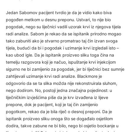
Jedan Sabomov pacijent tvrdio je da je vidio kako biva
pogođen metkom u desnu preponu. Ustvari, to nije bio
pogodak, nego su liječnici vadili uzorak krvi iz njegova tijela
radi analize. Sabom je rekao da se ispitanik prirodno mogao
tako zabuniti ako je stvarno promatrao taj čin izvan svoga
tijela, budući da bi i pogodak i uzimanje krvi izgledali isto –
kao ubod igle. Da je ispitanik proizveo sliku toga čina na
temelju razgovora koji je načuo, ispuštanje krvi injekcijom
sigurno ne bi zamijenio za pogodak, jer bi liječnici bez sumnje
zahtijevali uzimanje krvi radi analize. Blackmore je
odgovorio da se ta slika možda nije rekonstruirala sluhom,
nego dodirom. No, postoji jedna značajna pojedinost: u
liječničkim izvješćima piše da je krv izvađena iz lijeve
prepone, dok je pacijent, koji je taj čin zamijenio
pogotkom, rekao da je bila riječ o desnoj preponi. Da je
ispitanik proizveo sliku onoga što se događalo osjetilom
dodira, takve zabune ne bi bilo, nego bi osjetio bockanje u