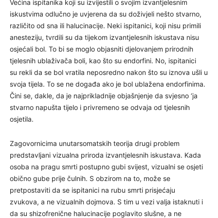
Većina ispitanika koji su izvijestili o svojim izvantjelesnim
iskustvima odlučno je uvjerena da su doživjeli nešto stvarno,
različito od sna ili halucinacije. Neki ispitanici, koji nisu primili
anesteziju, tvrdili su da tijekom izvantjelesnih iskustava nisu
osjećali bol. To bi se moglo objasniti djelovanjem prirodnih
tjelesnih ublaživača boli, kao što su endorfini. No, ispitanici
su rekli da se bol vratila neposredno nakon što su iznova ušli u
svoja tijela. To se ne događa ako je bol ublažena endorfinima.
Čini se, dakle, da je najprikladnije objašnjenje da svjesno ‘ja
stvarno napušta tijelo i privremeno se odvaja od tjelesnih
osjetila.
Zagovornicima unutarsomatskih teorija drugi problem
predstavljani vizualna priroda izvantjelesnih iskustava. Kada
osoba na pragu smrti postupno gubi svijest, vizualni se osjeti
obično gube prije čulnih. S obzirom na to, može se
pretpostaviti da se ispitanici na rubu smrti prisjećaju
zvukova, a ne vizualnih dojmova. S tim u vezi valja istaknuti i
da su shizofrenične halucinacije poglavito slušne, a ne