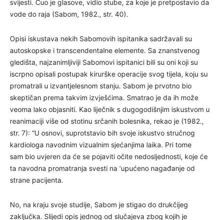
svijesti. Čuo je glasove, vidio stube, za koje je pretpostavio da
vode do raja (Sabom, 1982., str. 40).
Opisi iskustava nekih Sabomovih ispitanika sadržavali su
autoskopske i transcendentalne elemente. Sa znanstvenog
gledišta, najzanimljiviji Sabomovi ispitanici bili su oni koji su
iscrpno opisali postupak kirurške operacije svog tijela, koju su
promatrali u izvantjelesnom stanju. Sabom je prvotno bio
skeptičan prema takvim izvješćima. Smatrao je da ih može
veoma lako objasniti. Kao liječnik s dugogodišnjim iskustvom u
reanimaciji više od stotinu srčanih bolesnika, rekao je (1982.,
str. 7): “U osnovi, suprotstavio bih svoje iskustvo stručnog
kardiologa navodnim vizualnim sjećanjima laika. Pri tome
sam bio uvjeren da će se pojaviti očite nedosljednosti, koje će
ta navodna promatranja svesti na ‘upućeno nagađanje od
strane pacijenta.
No, na kraju svoje studije, Sabom je stigao do drukčijeg
zaključka. Slijedi opis jednog od slučajeva zbog kojih je