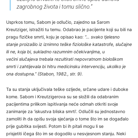
zagrobnog života i tomu slično.”
Usprkos tomu, Sabom je odlučio, zajedno sa Sarom
Kreutziger, istražiti tu temu. Odabrao je pacijente koji su bili na
pragu fizičke smrti, koju je opisao kao:
“… svako tjelesno
stanje proizašlo iz iznimno teške fiziološke katastrofe, slučajne
ili ne, koja bi, sukladno razumnim očekivanjima, u
većini slučajeva trebala rezultirati nepovratnom biološkom
smrti i zahtijevala bi hitru medicinsku intervenciju, ukoliko je
ona dostupna.” (Stabon, 1982., str. 9).
Ta su stanja uključivala teške ozljede, srčane udare i duboke
kome. Sabom i Kreutzigerova su se složili da odabranim
pacijentima prilikom ispitivanja neće odmah otkriti svoje
zanimanje za ‘iskustva bliska smrti’. Odlučili su jednostavno
zamoliti ih da opišu svoja sjećanja o tome što im se događalo
prije gubitka svijesti. Potom bi ih pitali mogu li se
prisjetiti ičega što im se dogodilo u nesvjesnom stanju. Neki