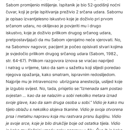
Sabom promijenio mišljenje. Ispitanik je bio 52-godišnji noćni
čuvar, koji je prije ispitivanja preživio 2 srčana udara. Sabornu
je opisao izvantjelesno iskustvo koje je doživio pri prvom
srčanom udaru, no oklijevao je povjeriti mu i drugo
iskustvo, koje je doživio prilikom drugog srčanog udara,
pretpostavljajući da mu Sabom vjerojatno neće vjerovati. No,
na Sabomov nagovor, pacijent je počeo opisivati stvari kojima
je svjedočio prilikom drugog srčanog udara (Sabom, 1982.,
str. 64-67). Prilikom razgovora iznova se vraćao naprijed
i natrag u vrijeme, tako da sam u sažetku koji slijedi poredao
njegova opažanja, kako smatram, ispravnim redoslijedom.
Najprije mu je intravenozno ubrizgana anestezija, uslijed koje
je izgubio svijest. No, tada, prisjetio se:
“Iznenada sam postao
svjestan … kao da se nalazim u sobi nekoliko metara iznad
svoje glave, kao da sam druga osoba u sobi.” Vidio je kako mu
tijelo oblažu s nekoliko slojeva tkanine. Vidio je svoja otvorena
prsa i metalnu napravu koja mu rastvara prsnu šupljinu. Vidio
je svoje srce, koje je bilo drukčije boje od ostatka tijela. Vidio