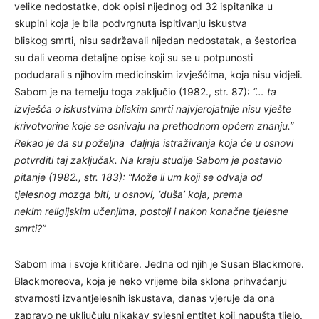
velike nedostatke, dok opisi nijednog od 32 ispitanika u
skupini koja je bila podvrgnuta ispitivanju iskustva
bliskog smrti, nisu sadržavali nijedan nedostatak, a šestorica
su dali veoma detaljne opise koji su se u potpunosti
podudarali s njihovim medicinskim izvješćima, koja nisu vidjeli.
Sabom je na temelju toga zaključio (1982., str. 87):
“… ta
izvješća o iskustvima bliskim smrti najvjerojatnije nisu vješte
krivotvorine koje se osnivaju na prethodnom općem znanju.”
Rekao je da su poželjna daljnja istraživanja koja će u osnovi
potvrditi taj zaključak. Na kraju studije Sabom je postavio
pitanje (1982., str. 183):
“Može li um koji se odvaja od
tjelesnog mozga biti, u osnovi, ‘duša’ koja, prema
nekim religijskim učenjima, postoji i nakon konačne tjelesne
smrti?”
Sabom ima i svoje kritičare. Jedna od njih je Susan Blackmore.
Blackmoreova, koja je neko vrijeme bila sklona prihvaćanju
stvarnosti izvantjelesnih iskustava, danas vjeruje da ona
zapravo ne uključuju nikakav svjesni entitet koji napušta tijelo.