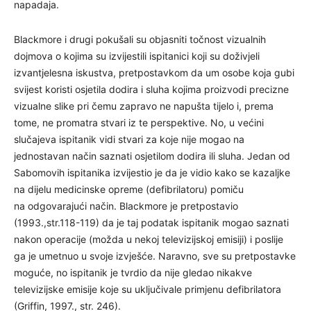
napadaja.
Blackmore i drugi pokušali su objasniti točnost vizualnih
dojmova o kojima su izvijestili ispitanici koji su doživjeli
izvantjelesna iskustva, pretpostavkom da um osobe koja gubi
svijest koristi osjetila dodira i sluha kojima proizvodi precizne
vizualne slike pri čemu zapravo ne napušta tijelo i, prema
tome, ne promatra stvari iz te perspektive. No, u većini
slučajeva ispitanik vidi stvari za koje nije mogao na
jednostavan način saznati osjetilom dodira ili sluha. Jedan od
Sabomovih ispitanika izvijestio je da je vidio kako se kazaljke
na dijelu medicinske opreme (defibrilatoru) pomiču
na odgovarajući način. Blackmore je pretpostavio
(1993.,str.118-119) da je taj podatak ispitanik mogao saznati
nakon operacije (možda u nekoj televizijskoj emisiji) i poslije
ga je umetnuo u svoje izvješće. Naravno, sve su pretpostavke
moguće, no ispitanik je tvrdio da nije gledao nikakve
televizijske emisije koje su uključivale primjenu defibrilatora
(Griffin, 1997., str. 246).