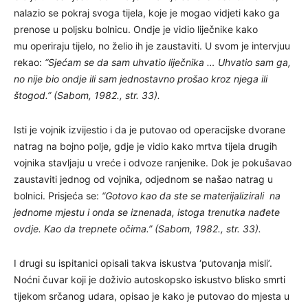
nalazio se pokraj svoga tijela, koje je mogao vidjeti kako ga
prenose u poljsku bolnicu. Ondje je vidio liječnike kako
mu operiraju tijelo, no želio ih je zaustaviti. U svom je intervjuu
rekao:
“Sjećam se da sam uhvatio liječnika … Uhvatio sam ga,
no nije bio ondje ili sam jednostavno prošao kroz njega ili
štogod.” (Sabom, 1982., str. 33).
Isti je vojnik izvijestio i da je putovao od operacijske dvorane
natrag na bojno polje, gdje je vidio kako mrtva tijela drugih
vojnika stavljaju u vreće i odvoze ranjenike. Dok je pokušavao
zaustaviti jednog od vojnika, odjednom se našao natrag u
bolnici. Prisjeća se:
“Gotovo kao da ste se materijalizirali na
jednome mjestu i onda se iznenada, istoga trenutka nađete
ovdje. Kao da trepnete očima.” (Sabom, 1982., str. 33).
I drugi su ispitanici opisali takva iskustva ‘putovanja misli’.
Noćni čuvar koji je doživio autoskopsko iskustvo blisko smrti
tijekom srčanog udara, opisao je kako je putovao do mjesta u