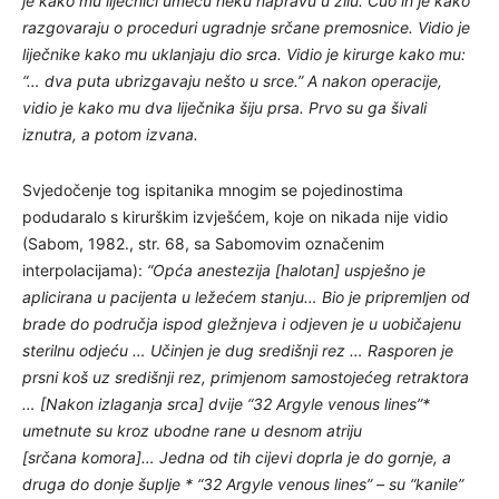
je kako mu liječnici umeću neku napravu u žilu. Čuo ih je kako
razgovaraju o proceduri ugradnje srčane premosnice. Vidio je
liječnike kako mu uklanjaju dio srca. Vidio je kirurge kako mu:
“… dva puta ubrizgavaju nešto u srce.” A nakon operacije,
vidio je kako mu dva liječnika šiju prsa. Prvo su ga šivali
iznutra, a potom izvana.
Svjedočenje tog ispitanika mnogim se pojedinostima
podudaralo s kirurškim izvješćem, koje on nikada nije vidio
(Sabom, 1982., str. 68, sa Sabomovim označenim
interpolacijama):
“Opća anestezija [halotan] uspješno je
aplicirana u pacijenta u ležećem stanju… Bio je pripremljen od
brade do područja ispod gležnjeva i odjeven je u uobičajenu
sterilnu odjeću … Učinjen je dug središnji rez … Rasporen je
prsni koš uz središnji rez, primjenom samostojećeg retraktora
… [Nakon izlaganja srca] dvije “32 Argyle venous lines”*
umetnute su kroz ubodne rane u desnom atriju
[srčana komora]… Jedna od tih cijevi doprla je do gornje, a
druga do donje šuplje * “32 Argyle venous lines” – su “kanile”