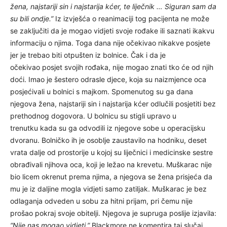
žena, najstariji sin i najstarija kćer, te liječnik … Siguran sam da
su bili ondje.”
Iz izvješća o reanimaciji tog pacijenta ne može
se zaključiti da je mogao vidjeti svoje rođake ili saznati ikakvu
informaciju o njima. Toga dana nije očekivao nikakve posjete
jer je trebao biti otpušten iz bolnice. Čak i da je
očekivao posjet svojih rođaka, nije mogao znati tko će od njih
doći. Imao je šestero odrasle djece, koja su naizmjence oca
posjećivali u bolnici s majkom. Spomenutog su ga dana
njegova žena, najstariji sin i najstarija kćer odlučili posjetiti bez
prethodnog dogovora. U bolnicu su stigli upravo u
trenutku kada su ga odvodili iz njegove sobe u operacijsku
dvoranu. Bolničko ih je osoblje zaustavilo na hodniku, deset
vrata dalje od prostorije u kojoj su liječnici i medicinske sestre
obrađivali njihova oca, koji je ležao na krevetu. Muškarac nije
bio licem okrenut prema njima, a njegova se žena prisjeća da
mu je iz daljine mogla vidjeti samo zatiljak. Muškarac je bez
odlaganja odveden u sobu za hitni prijam, pri čemu nije
prošao pokraj svoje obitelji. Njegova je supruga poslije izjavila:
“Nije nas mogao vidjeti.”
Blackmore ne komentira taj slučaj