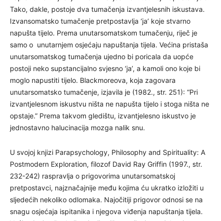
Tako, dakle, postoje dva tumačenja izvantjelesnih iskustava.
Izvansomatsko tumačenje pretpostavlja ‘ja’ koje stvarno
napušta tijelo. Prema unutarsomatskom tumačenju, riječ je
samo o unutarnjem osjećaju napuštanja tijela. Većina pristaša
unutarsomatskog tumačenja ujedno bi poricala da uopće
postoji neko supstancijalno svjesno ‘ja’, a kamoli ono koje bi
moglo napustiti tijelo. Blackmoreova, koja zagovara
unutarsomatsko tumačenje, izjavila je (1982., str. 251): “Pri
izvantjelesnom iskustvu ništa ne napušta tijelo i stoga ništa ne
opstaje.” Prema takvom gledištu, izvantjelesno iskustvo je
jednostavno halucinacija mozga nalik snu.
U svojoj knjizi Parapsychology, Philosophy and Spirituality: A
Postmodern Exploration, filozof David Ray Griffin (1997., str.
232-242) raspravlja o prigovorima unutarsomatskoj
pretpostavci, najznačajnije među kojima ću ukratko izložiti u
sljedećih nekoliko odlomaka. Najočitiji prigovor odnosi se na
snagu osjećaja ispitanika i njegova viđenja napuštanja tijela.