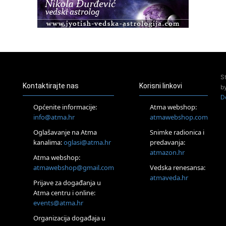
23.08.
Pula
Access Energetski Facelift®
24.08.
Zagreb
Pjesma srca / Zagreb
Online
S
Tečaj Višeg Vodstva, razvijanja intuicije i Akaša zapisa
Kontaktirajte nas
Korisni linkovi
b
25.08.
D
Online
Općenite informacije:
Atma webshop:
Upisi u program Profesionalni hipnoterapeut — nova
info@atma.hr
atmawebshop.com
generacija kreće 25.08. 2026.
Oglašavanje na Atma
Snimke radionica i
26.08.
Online
kanalima:
oglasi@atma.hr
predavanja:
Postanite Nositelj Vibracije Nove Zemlje
atmazon.hr
Atma webshop:
27.08.
atmawebshop@gmail.com
Vedska renesansa:
Visoko
atmaveda.hr
Prijave za događanja u
Alemka Dauskardt – Jednodnevna radionica sistemskih
konstelacija
Atma centru i online:
events@atma.hr
29.08.
Zagreb
Organizacija događaja u
HOD PO ŽERAVICI – Seminar koji mijenja tijelo, duh i um