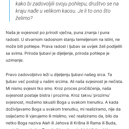
kako bi zadovoljili svoju pohlepu, društvo se na
kraju nađe u velikom kaosu. Je li to ono što
želimo?
Naša je svjesnost po prirodi vječna, puna znanja i puna
radosti. U stvarnom radosnom stanju temeljenom na istini, ne
može biti pohlepe. Prava radost i ljubav se uvijek želi podijeliti
sa svima. Priroda ljubavi je dijeljenje, priroda pohlepe je
uzimanje.
Pravo zadovoljstvo leži u dijeljenju ljubavi našeg srca. Ta
ljubav već postoji u našim srcima. Ali naša svjesnost je nečista.
Mi nismo svjesni tko smo. Kroz proces pročišćenja, naša
svjesnost postaje bistra i prozirna. Kroz takvu ‘prozirnu’
svjesnost, možemo iskusiti Boga u svakom trenutku. A kada
doživljavamo Boga u svakom trenutku, mi realiziramo, nije da
osijećamo ili vjerujemo ili mislimo, već realiziramo da, bilo da
netko Boga naziva Alah ili Jehova ili Krišna ili Rama ili Buda,