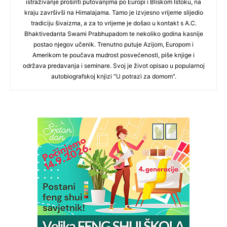
istraživanje proširiti putovanjima po Europi i Bliskom Istoku, na
kraju završivši na Himalajama. Tamo je izvjesno vrijeme slijedio
tradiciju šivaizma, a za to vrijeme je došao u kontakt s A.C.
Bhaktivedanta Swami Prabhupadom te nekoliko godina kasnije
postao njegov učenik. Trenutno putuje Azijom, Europom i
Amerikom te poučava mudrost posvećenosti, piše knjige i
održava predavanja i seminare. Svoj je život opisao u popularnoj
autobiografskoj knjizi "U potrazi za domom".