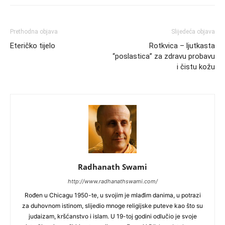
Prethodna objava
Slijedeća objava
Eteričko tijelo
Rotkvica – ljutkasta
“poslastica” za zdravu probavu
i čistu kožu
Radhanath Swami
http://www.radhanathswami.com/
Rođen u Chicagu 1950-te, u svojim je mlađim danima, u potrazi
za duhovnom istinom, slijedio mnoge religijske puteve kao što su
judaizam, kršćanstvo i islam. U 19-toj godini odlučio je svoje