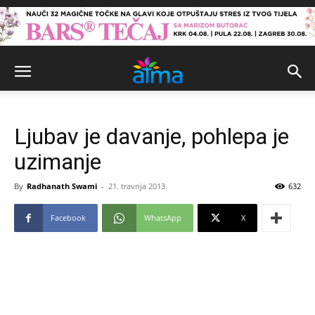
Ljubav je davanje, pohlepa je
uzimanje
By
Radhanath Swami
-
21. travnja 2013.
632
Facebook
WhatsApp
X