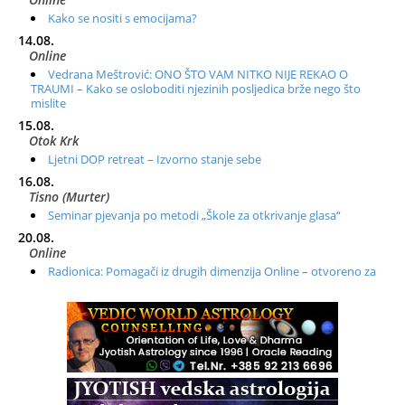
Kako se nositi s emocijama?
14.08.
Online
Vedrana Meštrović: ONO ŠTO VAM NITKO NIJE REKAO O
TRAUMI – Kako se osloboditi njezinih posljedica brže nego što
mislite
15.08.
Otok Krk
Ljetni DOP retreat – Izvorno stanje sebe
16.08.
Tisno (Murter)
Seminar pjevanja po metodi „Škole za otkrivanje glasa“
20.08.
Online
Radionica: Pomagači iz drugih dimenzija Online – otvoreno za
sve
21.08.
Zagreb+Online
Osnovni ThetaHealing® tečaj, Zagreb i Online
22.08.
Pula
Access BARS®, otpusti stres