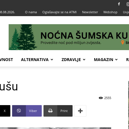
08.08.2026.
O nama
Oglašavajte se na ATMI
Newsletter
Webshop
Uvje
VNOST
ALTERNATIVA
ZDRAVLJE
MAGAZIN
R
dušu
2555
X
Viber
Print