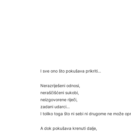
I sve ono što pokušava prikriti…
Nerazriješeni odnosi,
neraščišćeni sukobi,
neizgovorene riječi,
zadani udarci…
I toliko toga što ni sebi ni drugome ne može opr
A dok pokušava krenuti dalje,