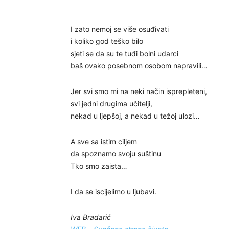
I zato nemoj se više osuđivati
i koliko god teško bilo
sjeti se da su te tuđi bolni udarci
baš ovako posebnom osobom napravili…
Jer svi smo mi na neki način isprepleteni,
svi jedni drugima učitelji,
nekad u ljepšoj, a nekad u težoj ulozi…
A sve sa istim ciljem
da spoznamo svoju suštinu
Tko smo zaista…
I da se iscijelimo u ljubavi.
Iva Bradarić