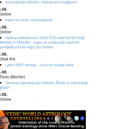
Konstelacije SIKON s Vedranom Kraljetom
.08.
Online
Kako se nositi s emocijama?
.08.
Online
Vedrana Meštrović: ONO ŠTO VAM NITKO NIJE
REKAO O TRAUMI – Kako se osloboditi njezinih
posljedica brže nego što mislite
.08.
Otok Krk
Ljetni DOP retreat – Izvorno stanje sebe
.08.
Tisno (Murter)
Seminar pjevanja po metodi „Škole za otkrivanje
glasa“
.08.
Online
Radionica: Pomagači iz drugih dimenzija Online –
otvoreno za sve
.08.
Zagreb+Online
Osnovni ThetaHealing® tečaj, Zagreb i Online