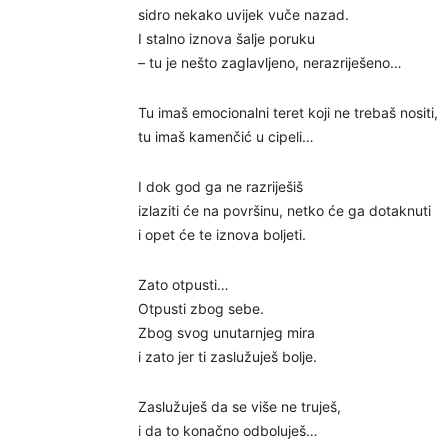
sidro nekako uvijek vuče nazad.
I stalno iznova šalje poruku
– tu je nešto zaglavljeno, nerazriješeno…
Tu imaš emocionalni teret koji ne trebaš nositi,
tu imaš kamenčić u cipeli…
I dok god ga ne razriješiš
izlaziti će na površinu, netko će ga dotaknuti
i opet će te iznova boljeti.
Zato otpusti…
Otpusti zbog sebe.
Zbog svog unutarnjeg mira
i zato jer ti zaslužuješ bolje.
Zaslužuješ da se više ne truješ,
i da to konačno odboluješ…