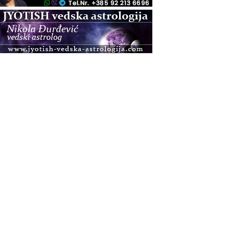
.08.
Pula
Access BARS®, otpusti stres
.08.
Pula
Access Energetski Facelift®
.08.
Zagreb
Pjesma srca / Zagreb
Online
Tečaj Višeg Vodstva, razvijanja intuicije i Akaša
zapisa
.08.
Online
Upisi u program Profesionalni hipnoterapeut —
nova generacija kreće 25.08. 2026.
.08.
Online
Postanite Nositelj Vibracije Nove Zemlje
.08.
Visoko
Alemka Dauskardt – Jednodnevna radionica