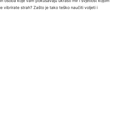
onih osoba koje vam pokušavaju ukrasti mir i svjetlost kojom
29
je vibrirate strah? Zašto je tako teško naučiti voljeti i
30
31
28
05
06