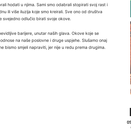
i hodati u njima. Sami smo odabrali stopirati svoj rast i
dnu ili više iluzija koje smo kreirali. Sve ono od društva
e svejedno odlučio birati svoje okove.
evidljive barijere, unutar naših glava. Okove koje se
e odnose na naše poslovne i druge uspjehe. Slušamo onaj
e bismo smjeli napraviti, jer nije u redu prema drugima.
05