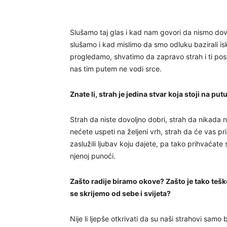
Slušamo taj glas i kad nam govori da nismo dovo
slušamo i kad mislimo da smo odluku bazirali i
progledamo, shvatimo da zapravo strah i ti post
nas tim putem ne vodi srce.
Znate li, strah je jedina stvar koja stoji na pu
Strah da niste dovoljno dobri, strah da nikada 
nećete uspeti na željeni vrh, strah da će vas pr
zaslužili ljubav koju dajete, pa tako prihvaćate
njenoj punoći.
Zašto radije biramo okove? Zašto je tako teško
se skrijemo od sebe i svijeta?
Nije li ljepše otkrivati da su naši strahovi samo ba