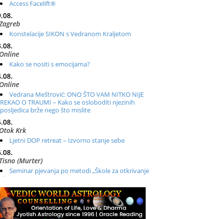
Access Facelift®
.08.
Zagreb
Konstelacije SIKON s Vedranom Kraljetom
.08.
Online
Kako se nositi s emocijama?
.08.
Online
Vedrana Meštrović: ONO ŠTO VAM NITKO NIJE
REKAO O TRAUMI – Kako se osloboditi njezinih
posljedica brže nego što mislite
.08.
Otok Krk
Ljetni DOP retreat – Izvorno stanje sebe
.08.
Tisno (Murter)
Seminar pjevanja po metodi „Škole za otkrivanje
glasa“
.08.
Online
Radionica: Pomagači iz drugih dimenzija Online –
otvoreno za sve