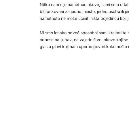
Nitko nam nije nametnuo okove, sami smo odabral
biti prikovani za jedno mjesto, jednu osobu ili je
nametnuto ne može učiniti ništa pojedincu koji j
Mi smo ionako odveć sposobni sami kreirati te n
odnose na ljubav, na zajedništvo, okove koji s
glas u glavi koji nam uporno govori kako nešto n