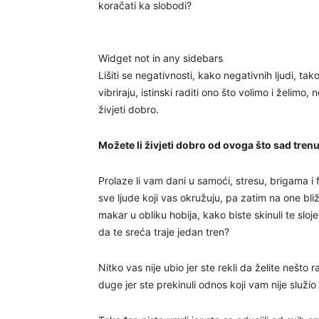
koračati ka slobodi?
Widget not in any sidebars
Lišiti se negativnosti, kako negativnih ljudi, tak
vibriraju, istinski raditi ono što volimo i želim
živjeti dobro.
Možete li živjeti dobro od ovoga što sad trenutn
Prolaze li vam dani u samoći, stresu, brigama i f
sve ljude koji vas okružuju, pa zatim na one bli
makar u obliku hobija, kako biste skinuli te sloje
da te sreća traje jedan tren?
Nitko vas nije ubio jer ste rekli da želite nešto 
duge jer ste prekinuli odnos koji vam nije služio