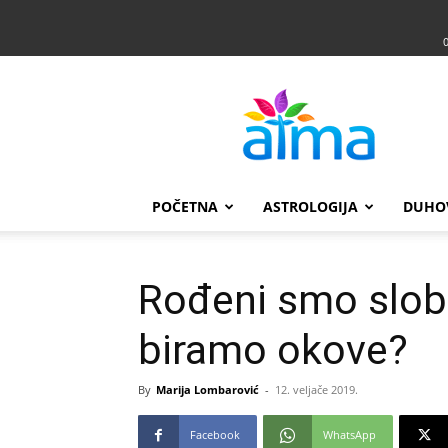
Atma
POČETNA
ASTROLOGIJA
DUHO
Rođeni smo slob
biramo okove?
By
Marija Lombarović
-
12. veljače 2019.
Facebook
WhatsApp