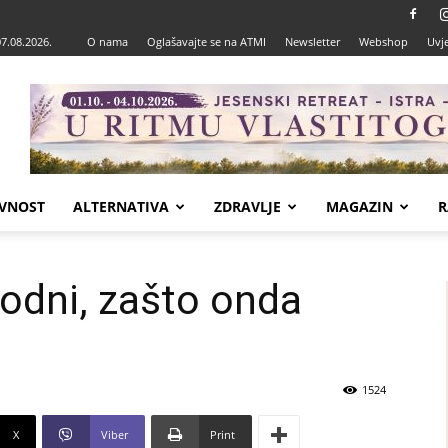
07.08.2026.
O nama
Oglašavajte se na ATMI
Newsletter
Webshop
Uvje
VNOST
ALTERNATIVA
ZDRAVLJE
MAGAZIN
R
odni, zašto onda
1524
X
Viber
Print