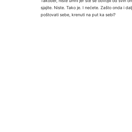
Također, niste umrli jer ste se odvojili od svih 
sjajite. Niste. Tako je. I nećete. Zašto onda i dal
poštovati sebe, krenuti na put ka sebi?