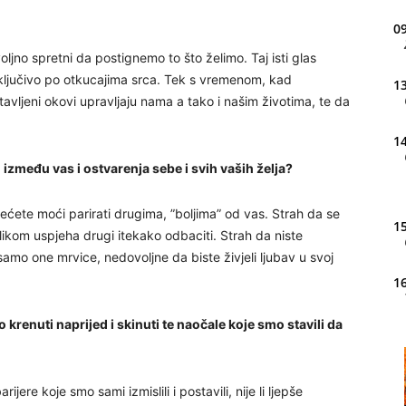
09
ljno spretni da postignemo to što želimo. Taj isti glas
sključivo po otkucajima srca. Tek s vremenom, kad
13
avljeni okovi upravljaju nama a tako i našim životima, te da
14
tu između vas i ostvarenja sebe i svih vaših želja?
nećete moći parirati drugima, ”boljima” od vas. Strah da se
15
ilikom uspjeha drugi itekako odbaciti. Strah da niste
 samo one mrvice, nedovoljne da biste živjeli ljubav u svoj
16
 krenuti naprijed i skinuti te naočale koje smo stavili da
20
rijere koje smo sami izmislili i postavili, nije li ljepše