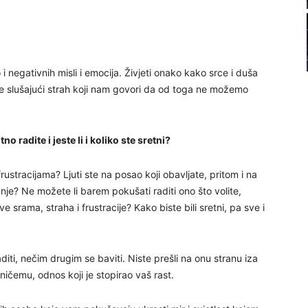
21
22
o i negativnih misli i emocija. Živjeti onako kako srce i duša
o, ne slušajući strah koji nam govori da od toga ne možemo
23
o radite i jeste li i koliko ste sretni?
24
rustracijama? Ljuti ste na posao koji obavljate, pritom i na
žnje? Ne možete li barem pokušati raditi ono što volite,
ve srama, straha i frustracije? Kako biste bili sretni, pa sve i
26
raditi, nečim drugim se baviti. Niste prešli na onu stranu iza
27
 ničemu, odnos koji je stopirao vaš rast.