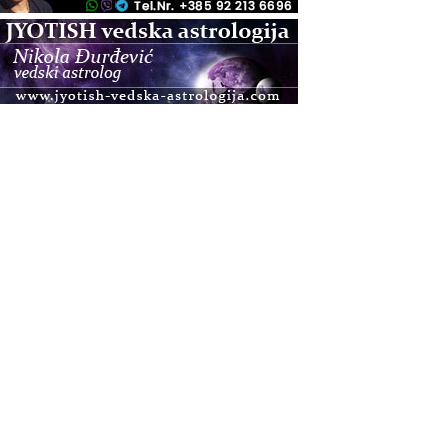
.08.
Zagreb+Online
Osnovni ThetaHealing® tečaj, Zagreb i Online
.08.
Pula
Access BARS®, otpusti stres
.08.
Pula
Access Energetski Facelift®
.08.
Zagreb
Pjesma srca / Zagreb
Online
Tečaj Višeg Vodstva, razvijanja intuicije i Akaša
zapisa
.08.
Online
Postanite Nositelj Vibracije Nove Zemlje
.08.
Visoko
Alemka Dauskardt – Jednodnevna radionica
sistemskih konstelacija