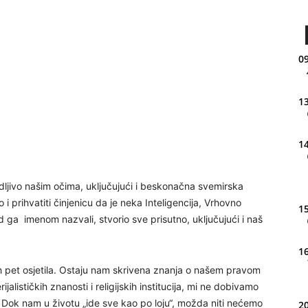
09
13
14
idljivo našim očima, uključujući i beskonačna svemirska
i prihvatiti činjenicu da je neka Inteligencija, Vrhovno
15
god ga imenom nazvali, stvorio sve prisutno, uključujući i naš
16
ih pet osjetila. Ostaju nam skrivena znanja o našem pravom
alističkih znanosti i religijskih institucija, mi ne dobivamo
 Dok nam u životu „ide sve kao po loju“, možda niti nećemo
20