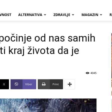
VNOST
ALTERNATIVA
ZDRAVLJE
MAGAZIN
R
počinje od nas samih
 kraj života da je
4045
X
Viber
Print