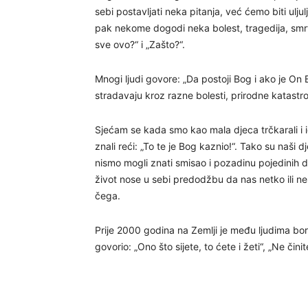
sebi postavljati neka pitanja, već ćemo biti ulj
pak nekome dogodi neka bolest, tragedija, smrt
sve ovo?“ i „Zašto?“.
Mnogi ljudi govore: „Da postoji Bog i ako je On 
stradavaju kroz razne bolesti, prirodne katastr
Sjećam se kada smo kao mala djeca trčkarali i igr
znali reći: „To te je Bog kaznio!“. Tako su naši d
nismo mogli znati smisao i pozadinu pojedinih
život nose u sebi predodžbu da nas netko ili
čega.
Prije 2000 godina na Zemlji je među ljudima bora
govorio: „Ono što sijete, to ćete i žeti“, „Ne či