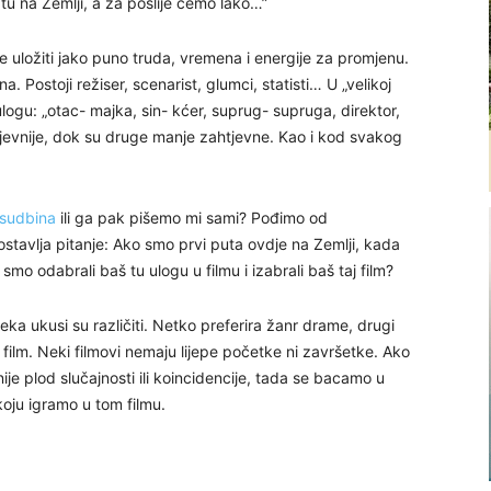
 tu na Zemlji, a za poslije ćemo lako…”
 je uložiti jako puno truda, vremena i energije za promjenu.
. Postoji režiser, scenarist, glumci, statisti… U „velikoj
logu: „otac- majka, sin- kćer, suprug- supruga, direktor,
tjevnije, dok su druge manje zahtjevne. Kao i kod svakog
sudbina
ili ga pak pišemo mi sami? Pođimo od
tavlja pitanje: Ako smo prvi puta ovdje na Zemlji, kada
smo odabrali baš tu ulogu u filmu i izabrali baš taj film?
eka ukusi su različiti. Netko preferira žanr drame, drugi
r film. Neki filmovi nemaju lijepe početke ni završetke. Ako
e plod slučajnosti ili koincidencije, tada se bacamo u
oju igramo u tom filmu.