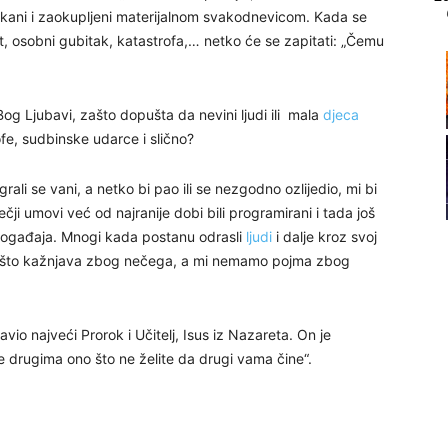
uljkani i zaokupljeni materijalnom svakodnevicom. Kada se
, osobni gubitak, katastrofa,… netko će se zapitati: „Čemu
21
Bog Ljubavi, zašto dopušta da nevini ljudi ili mala
djeca
22
ofe, sudbinske udarce i slično?
ali se vani, a netko bi pao ili se nezgodno ozlijedio, mi bi
ječji umovi već od najranije dobi bili programirani i tada još
 događaja. Mnogi kada postanu odrasli
ljudi
i dalje kroz svoj
23
 nešto kažnjava zbog nečega, a mi nemamo pojma zbog
24
vio najveći Prorok i Učitelj, Isus iz Nazareta. On je
nite drugima ono što ne želite da drugi vama čine“.
25