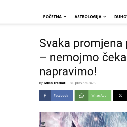
POČETNA
ASTROLOGIJA
DUHO
Svaka promjena 
– nemojmo čekati
napravimo!
By
Milan Troskot
-
31. prosinca 2024.
Facebook
WhatsApp