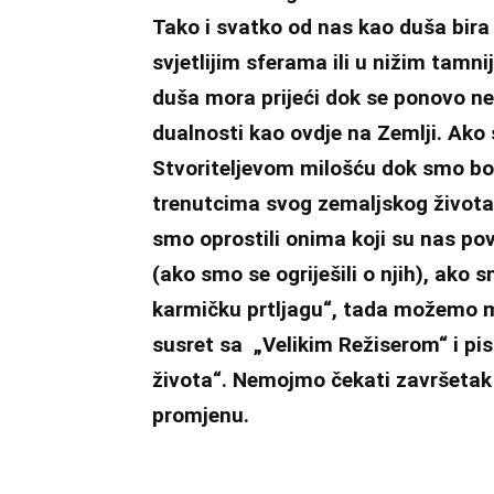
Tako i svatko od nas kao duša bira 
svjetlijim sferama ili u nižim tamn
duša mora prijeći dok se ponovo n
dualnosti kao ovdje na Zemlji. Ako 
Stvoriteljevom milošću dok smo bor
trenutcima svog zemaljskog života u
smo oprostili onima koji su nas povr
(ako smo se ogriješili o njih), ako
karmičku prtljagu“, tada možemo mi
susret sa „Velikim Režiserom“ i pisa
života“. Nemojmo čekati završetak 
promjenu.