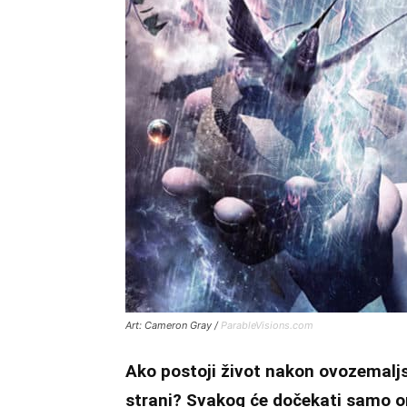
Art: Cameron Gray /
ParableVisions.com
Ako postoji život nakon ovozemaljs
strani? Svakog će dočekati samo oni