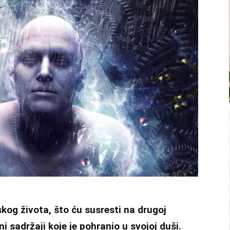
kog života, što ću susresti na drugoj
 sadržaji koje je pohranio u svojoj duši.