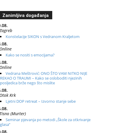
Zanimljiva događanja
.08.
Zagreb
Konstelacije SIKON s Vedranom Kraljetom
.08.
Online
Kako se nositi s emocijama?
.08.
Online
Vedrana Meštrović: ONO ŠTO VAM NITKO NIJE
REKAO O TRAUMI – Kako se osloboditi njezinih
posljedica brže nego što mislite
.08.
Otok Krk
Ljetni DOP retreat – Izvorno stanje sebe
.08.
Tisno (Murter)
Seminar pjevanja po metodi „Škole za otkrivanje
glasa“
.08.