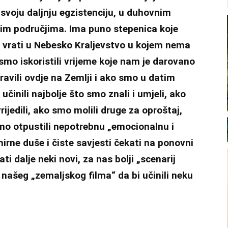
svoju daljnju egzistenciju, u duhovnim
ijim područjima. Ima puno stepenica koje
e vrati u Nebesko Kraljevstvo u kojem nema
smo iskoristili vrijeme koje nam je darovano
avili ovdje na Zemlji i ako smo u datim
činili najbolje što smo znali i umjeli, ako
ijedili, ako smo molili druge za oproštaj,
 smo otpustili nepotrebnu „emocionalnu i
rne duše i čiste savjesti čekati na ponovni
ti dalje neki novi, za nas bolji „scenarij
našeg „zemaljskog filma“ da bi učinili neku