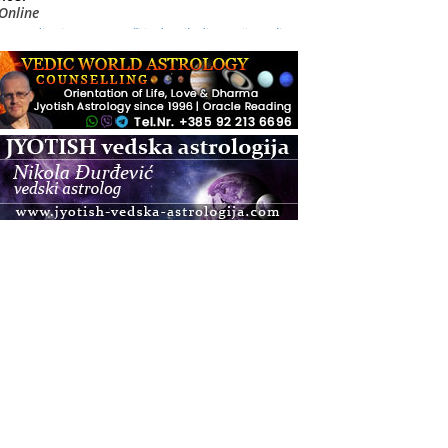
Online
Radionica: Pomagači iz drugih dimenzija Online –
otvoreno za sve
.08.
Zagreb+Online
Osnovni ThetaHealing® tečaj, Zagreb i Online
.08.
Zagreb
Osnovna radionica za izscjeljivanje pranom (Basic
Pranic Healing course)
Pula
Access BARS®, otpusti stres
.08.
Pula
Access Energetski Facelift®
.08.
Zagreb
Pjesma srca / Zagreb
Online
Tečaj Višeg Vodstva, razvijanja intuicije i Akaša
zapisa
.08.