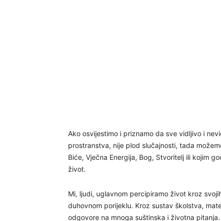
Ako osvijestimo i priznamo da sve vidljivo i nev
prostranstva, nije plod slučajnosti, tada možemo 
Biće, Vječna Energija, Bog, Stvoritelj ili kojim 
život.
Mi, ljudi, uglavnom percipiramo život kroz svoj
duhovnom porijeklu. Kroz sustav školstva, materij
odgovore na mnoga suštinska i životna pitanja.