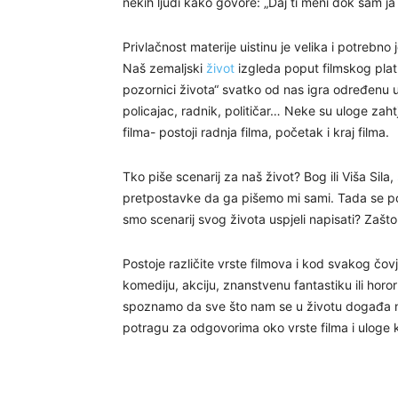
nekih ljudi kako govore: „Daj ti meni dok sam ja
Privlačnost materije uistinu je velika i potrebno
Naš zemaljski
život
izgleda poput filmskog platna
pozornici života“ svatko od nas igra određenu u
policajac, radnik, političar… Neke su uloge zah
filma- postoji radnja filma, početak i kraj filma.
Tko piše scenarij za naš život? Bog ili Viša Sila,
pretpostavke da ga pišemo mi sami. Tada se pos
smo scenarij svog života uspjeli napisati? Zašto 
Postoje različite vrste filmova i kod svakog čovj
komediju, akciju, znanstvenu fantastiku ili horo
spoznamo da sve što nam se u životu događa nij
potragu za odgovorima oko vrste filma i uloge k