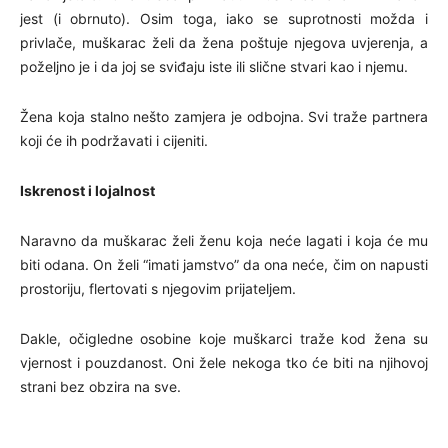
jest (i obrnuto). Osim toga, iako se suprotnosti možda i
privlače, muškarac želi da žena poštuje njegova uvjerenja, a
poželjno je i da joj se sviđaju iste ili slične stvari kao i njemu.
Žena koja stalno nešto zamjera je odbojna. Svi traže partnera
koji će ih podržavati i cijeniti.
Iskrenost i lojalnost
Naravno da muškarac želi ženu koja neće lagati i koja će mu
biti odana. On želi “imati jamstvo” da ona neće, čim on napusti
prostoriju, flertovati s njegovim prijateljem.
Dakle, očigledne osobine koje muškarci traže kod žena su
vjernost i pouzdanost. Oni žele nekoga tko će biti na njihovoj
strani bez obzira na sve.