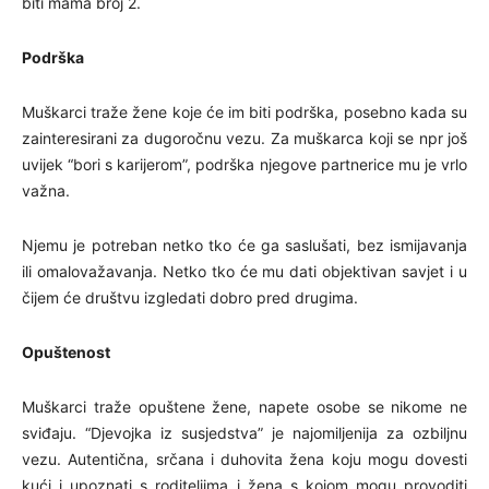
biti mama broj 2.
Podrška
Muškarci traže žene koje će im biti podrška, posebno kada su
zainteresirani za dugoročnu vezu. Za muškarca koji se npr još
uvijek “bori s karijerom”, podrška njegove partnerice mu je vrlo
važna.
Njemu je potreban netko tko će ga saslušati, bez ismijavanja
ili omalovažavanja. Netko tko će mu dati objektivan savjet i u
čijem će društvu izgledati dobro pred drugima.
Opuštenost
Muškarci traže opuštene žene, napete osobe se nikome ne
sviđaju. “Djevojka iz susjedstva” je najomiljenija za ozbiljnu
vezu. Autentična, srčana i duhovita žena koju mogu dovesti
kući i upoznati s roditeljima i žena s kojom mogu provoditi