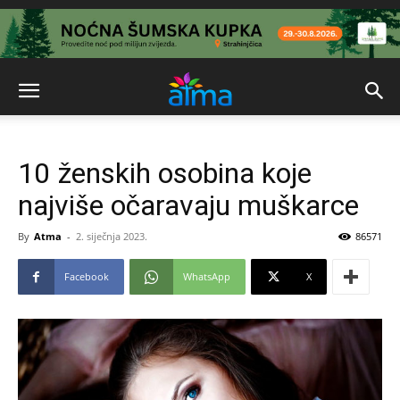
10 ženskih osobina koje
najviše očaravaju muškarce
By
Atma
-
2. siječnja 2023.
86571
Facebook
WhatsApp
X