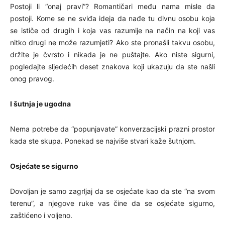
Postoji li “onaj pravi”? Romantičari među nama misle da
postoji. Kome se ne sviđa ideja da nađe tu divnu osobu koja
se ističe od drugih i koja vas razumije na način na koji vas
nitko drugi ne može razumjeti? Ako ste pronašli takvu osobu,
držite je čvrsto i nikada je ne puštajte. Ako niste sigurni,
pogledajte sljedećih deset znakova koji ukazuju da ste našli
onog pravog.
I šutnja je ugodna
Nema potrebe da “popunjavate” konverzacijski prazni prostor
kada ste skupa. Ponekad se najviše stvari kaže šutnjom.
Osjećate se sigurno
Dovoljan je samo zagrljaj da se osjećate kao da ste “na svom
terenu”, a njegove ruke vas čine da se osjećate sigurno,
zaštićeno i voljeno.