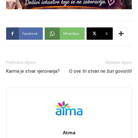
Facebook
WhatsApp
X
Prethodna objava
Slijedeća objava
Karma je stvar vjerovanja?
O ove tri stvari ne žuri govoriti!
Atma