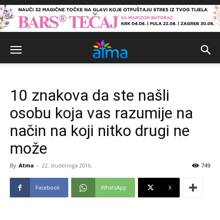
10 znakova da ste našli
osobu koja vas razumije na
način na koji nitko drugi ne
može
By
Atma
-
22. studenoga 2016.
749
Facebook
WhatsApp
X