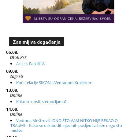
Zanimljiva događanja
05.08.
Otok Krk
Access Facelift®
09.08.
Zagreb
Konstelacije SIKON s Vedranom Kraljetom
13.08.
Online
Kako se nositi s emocijama?
14.08.
Online
Vedrana Meštrović: ONO ŠTO VAM NITKO NIJE REKAO O
TRAUMI – Kako se osloboditi njezinih posljedica brže nego što
mislite