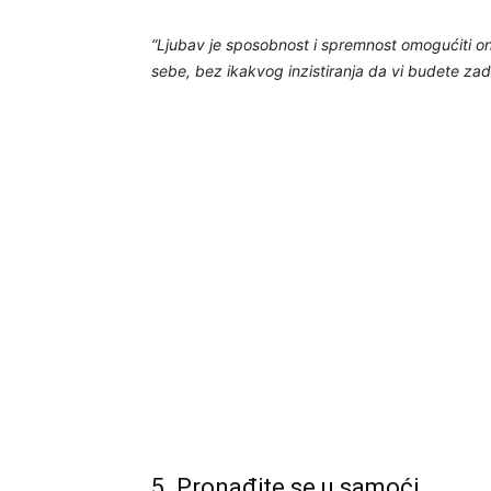
“Ljubav je sposobnost i spremnost omogućiti on
sebe, bez ikakvog inzistiranja da vi budete zad
5. Pronađite se u samoći