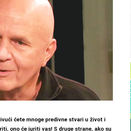
rivući ćete mnoge predivne stvari u život i
riti, ono će juriti vas! S druge strane, ako su