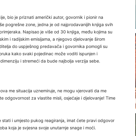
e, bio je priznati američki autor, govornik i pionir na
e pogrešne zone, jedna je od najprodavanijih knjiga svih
 primjeraka. Napisao je više od 30 knjiga, među kojima su
jskim i radijskim emisijama, a njegovo djelovanje širom
oditelja do uspješnog predavača i govornika pomogli su
poruka kako svaki pojedinac može voditi ispunjen i
 dimenziju i stremeći da bude najbolja verzija sebe.
, ova me situacija uznemiruje, ne mogu vjerovati da me
ite odgovornost za vlastite misli, osjećaje i djelovanje! Time
 stati i umjesto pukog reagiranja, imat ćete pravi odgovor
oba koja je svjesna svoje unutarnje snage i moći.