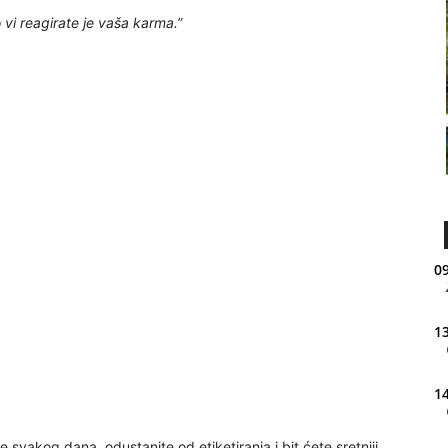
o vi reagirate je vaša karma.”
09
13
14
e svakog dana, odustanite od etiketiranja i bit ćete sretniji.