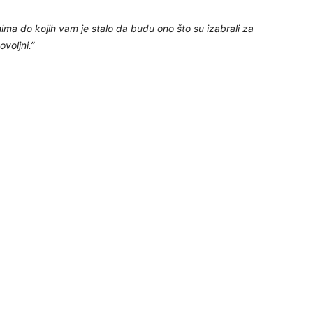
ima do kojih vam je stalo da budu ono što su izabrali za
ovoljni.”
25
26
27
29