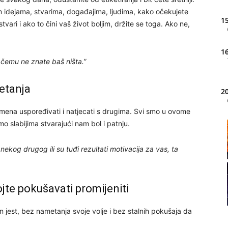
 idejama, stvarima, događajima, ljudima, kako očekujete
15
ari i ako to čini vaš život boljim, držite se toga. Ako ne,
16
o čemu ne znate baš ništa.”
etanja
20
emena uspoređivati i natjecati s drugima. Svi smo u ovome
mo slabijima stvarajući nam bol i patnju.
21
 nekog drugog ili su tuđi rezultati motivacija za vas, ta
22
ojte pokušavati promijeniti
23
 jest, bez nametanja svoje volje i bez stalnih pokušaja da
24