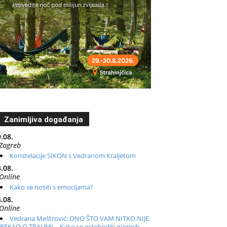
Zanimljiva događanja
.08.
Zagreb
Konstelacije SIKON s Vedranom Kraljetom
.08.
Online
Kako se nositi s emocijama?
.08.
Online
Vedrana Meštrović: ONO ŠTO VAM NITKO NIJE
REKAO O TRAUMI – Kako se osloboditi njezinih