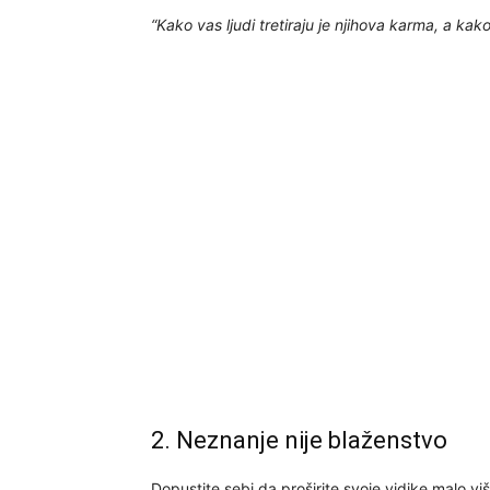
“Kako vas ljudi tretiraju je njihova karma, a kak
2. Neznanje nije blaženstvo
Dopustite sebi da proširite svoje vidike malo viš