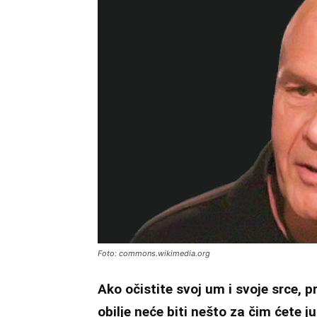
Foto: commons.wikimedia.org
Ako očistite svoj um i svoje srce, p
obilje neće biti nešto za čim ćete ju