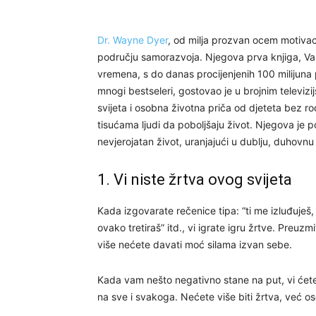
Dr. Wayne Dyer
, od milja prozvan ocem motivacij
području samorazvoja. Njegova prva knjiga, Vaš
vremena, s do danas procijenjenih 100 milijuna
mnogi bestseleri, gostovao je u brojnim televizi
svijeta i osobna životna priča od djeteta bez r
tisućama ljudi da poboljšaju život. Njegova je 
nevjerojatan život, uranjajući u dublju, duhovnu
1. Vi niste žrtva ovog svijeta
Kada izgovarate rečenice tipa: “ti me izluđuješ
ovako tretiraš” itd., vi igrate igru žrtve. Preuzm
više nećete davati moć silama izvan sebe.
Kada vam nešto negativno stane na put, vi ćete
na sve i svakoga. Nećete više biti žrtva, već os