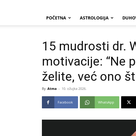
POČETNA
ASTROLOGIJA
DUHO
15 mudrosti dr. 
motivacije: “Ne p
želite, već ono št
By
Atma
-
10. ožujka 2026.
Facebook
WhatsApp