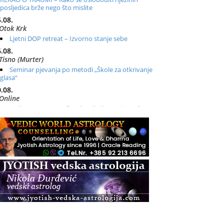
posljedica brže nego što mislite
.08.
Otok Krk
Ljetni DOP retreat – Izvorno stanje sebe
.08.
Tisno (Murter)
Seminar pjevanja po metodi „Škole za otkrivanje
glasa“
.08.
Online
Radionica: Pomagači iz drugih dimenzija Online –
otvoreno za sve
.08.
Zagreb+Online
Osnovni ThetaHealing® tečaj, Zagreb i Online
.08.
Pula
Access BARS®, otpusti stres
.08.
Pula
Access Energetski Facelift®
.08.