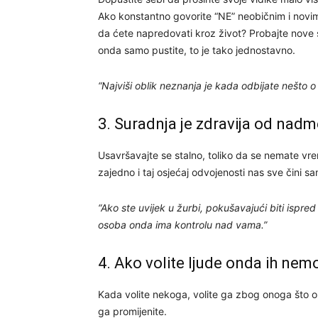
Ako konstantno govorite “NE” neobičnim i novim
da ćete napredovati kroz život? Probajte nove stv
onda samo pustite, to je tako jednostavno.
“Najviši oblik neznanja je kada odbijate nešto 
3. Suradnja je zdravija od nadm
Usavršavajte se stalno, toliko da se nemate vr
zajedno i taj osjećaj odvojenosti nas sve čini sa
“Ako ste uvijek u žurbi, pokušavajući biti ispred
osoba onda ima kontrolu nad vama.”
4. Ako volite ljude onda ih nem
Kada volite nekoga, volite ga zbog onoga što on
ga promijenite.