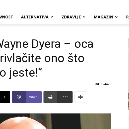
VNOST
ALTERNATIVA
ZDRAVLJE
MAGAZIN
R
Wayne Dyera – oca
rivlačite ono što
o jeste!”
124425
X
Viber
Print