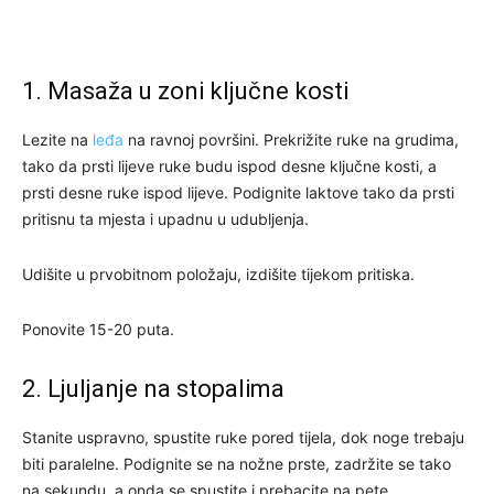
1. Masaža u zoni ključne kosti
Lezite na
leđa
na ravnoj površini. Prekrižite ruke na grudima,
tako da prsti lijeve ruke budu ispod desne ključne kosti, a
prsti desne ruke ispod lijeve. Podignite laktove tako da prsti
pritisnu ta mjesta i upadnu u udubljenja.
Udišite u prvobitnom položaju, izdišite tijekom pritiska.
Ponovite 15-20 puta.
2. Ljuljanje na stopalima
Stanite uspravno, spustite ruke pored tijela, dok noge trebaju
biti paralelne. Podignite se na nožne prste, zadržite se tako
na sekundu, a onda se spustite i prebacite na pete.