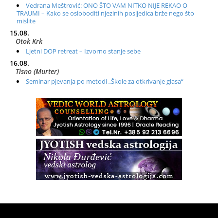
Vedrana Meštrović: ONO ŠTO VAM NITKO NIJE REKAO O
TRAUMI – Kako se osloboditi njezinih posljedica brže nego što
mislite
15.08.
Otok Krk
Ljetni DOP retreat – Izvorno stanje sebe
16.08.
Tisno (Murter)
Seminar pjevanja po metodi „Škole za otkrivanje glasa“
20.08.
Online
Radionica: Pomagači iz drugih dimenzija Online – otvoreno za
sve
21.08.
Zagreb+Online
Osnovni ThetaHealing® tečaj, Zagreb i Online
22.08.
Pula
Access BARS®, otpusti stres
23.08.
Pula
Access Energetski Facelift®