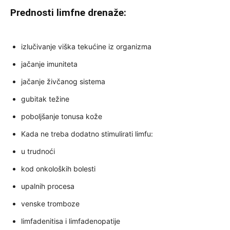
Prednosti limfne drenaže:
izlučivanje viška tekućine iz organizma
jačanje imuniteta
jačanje živčanog sistema
gubitak težine
poboljšanje tonusa kože
Kada ne treba dodatno stimulirati limfu:
u trudnoći
kod onkoloških bolesti
upalnih procesa
venske tromboze
limfadenitisa i limfadenopatije