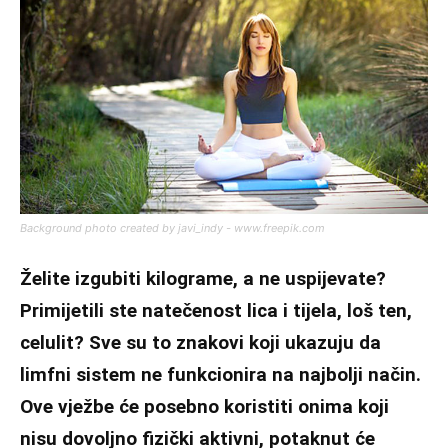
Background photo created by javi_indy - www.freepik.com
Želite izgubiti kilograme, a ne uspijevate?
Primijetili ste natečenost lica i tijela, loš ten,
celulit? Sve su to znakovi koji ukazuju da
limfni sistem ne funkcionira na najbolji način.
Ove vježbe će posebno koristiti onima koji
nisu dovoljno fizički aktivni, potaknut će