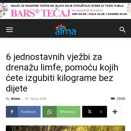
6 jednostavnih vježbi za
drenažu limfe, pomoću kojih
ćete izgubiti kilograme bez
dijete
By
Atma
-
30. lipnja 2026.
23046
Facebook
WhatsApp
X