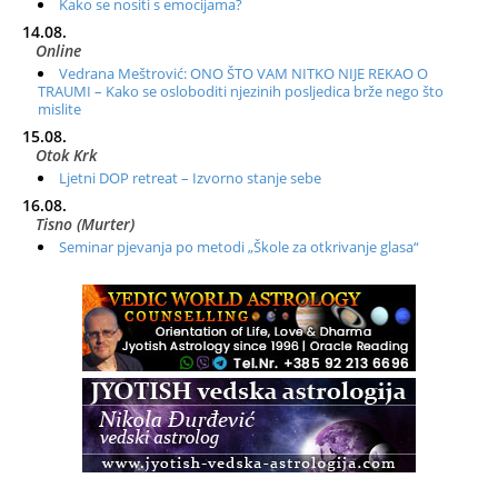
Kako se nositi s emocijama?
14.08.
Online
Vedrana Meštrović: ONO ŠTO VAM NITKO NIJE REKAO O
TRAUMI – Kako se osloboditi njezinih posljedica brže nego što
mislite
15.08.
Otok Krk
Ljetni DOP retreat – Izvorno stanje sebe
16.08.
Tisno (Murter)
Seminar pjevanja po metodi „Škole za otkrivanje glasa“
20.08.
Online
Radionica: Pomagači iz drugih dimenzija Online – otvoreno za
sve
21.08.
Zagreb+Online
Osnovni ThetaHealing® tečaj, Zagreb i Online
22.08.
Pula
Access BARS®, otpusti stres