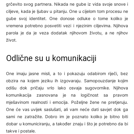
grčevito svog partnera. Nikada ne gube iz vida svoje snove i
ciljeve, kada je ljubav u pitanju. One u cijelom tom procesu ne
gube svoj identitet. One donose odluke o tome koliko je
vremena potrebno posvetiti vezi i njezinim ciljevima. Njihova
parola je da je veza dodatak njihovom životu, a ne njihov
život.
Odlične su u komunikaciji
One imaju jasne misli, a to i pokazuju odabirom riječi, bez
obzira na kojem jeziku ih izgovaraju. Samopouzdanje kojim
odišu dok pričaju vrlo lako osvaja sugovornike. Njihova
komunikacija zasnovana je na logičnost sa pravom
mješavinom realnosti i emocija. Poželjne žene ne pretjeruju.
One će vas uvijek saslušati, ali vam neće dati savjet dok ga
sami ne zatražite. Dobro im je poznato koliko je bitno biti
dobar u komuniciranju, a također znaju i što je potrebno da bi
takve i postale.