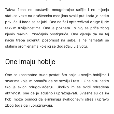
Takva žena ne postavlja mnogobrojne selfije i ne mijenja
statuse veze na društvenim medijima svaki put kada je netko
privuče ili kada se zaljubi. Ona ne želi opterećivati druge ljude
takvim trivijalnostima. Ona je poznata i o njoj se priča zbog
njenih realnih i značajnih postignuća. Ona vjeruje da na taj
način treba skrenuti pozornost na sebe, a ne nametati se
stalnim promjenama koje joj se događaju u životu.
One imaju hobije
One se konstantno trude postati što bolje u svojim hobijima i
stvarima koje im pomažu da se razviju i rastu. One nisu netko
tko je sklon odugovlačenju. Ukoliko im se svidi određena
aktivnost, one će je zdušno i upražnjavati. Svjesne su da im
hobi može pomoći da eliminiraju svakodnevni stres i upravo
zbog toga ga i upražnjavaju.