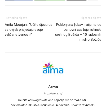
Prethodna objava
Slijedeća objava
Anita Moorjani: “Učite djecu da
Poklonjena ljubav i vrijeme su
se uvijek prisjećaju svoje
osnovni sastojci istinski
veličanstvenosti!”
sretnog Božića – 10 radosnih
misli o Božiću
Atma
http://atma.hr/
Učinite od svog života ono najbolje što on može biti -
nevjerojatno iskustvo, ispunjenje i putovanje. Stvorite ravnotežu