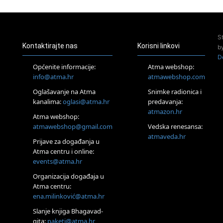
23.08.
Pula
Access Energetski Facelift®
24.08.
S
Zagreb
Kontaktirajte nas
Korisni linkovi
b
Pjesma srca / Zagreb
D
Online
Općenite informacije:
Atma webshop:
Tečaj Višeg Vodstva, razvijanja intuicije i Akaša zapisa
info@atma.hr
atmawebshop.com
26.08.
Oglašavanje na Atma
Snimke radionica i
Online
kanalima:
oglasi@atma.hr
predavanja:
Postanite Nositelj Vibracije Nove Zemlje
atmazon.hr
27.08.
Atma webshop:
Visoko
atmawebshop@gmail.com
Vedska renesansa:
Alemka Dauskardt – Jednodnevna radionica sistemskih
atmaveda.hr
Prijave za događanja u
konstelacija
Atma centru i online:
29.08.
events@atma.hr
Zagreb
HOD PO ŽERAVICI – Seminar koji mijenja tijelo, duh i um
Organizacija događaja u
SoulFest – Festival glazbe, mudrosti i zajedništva
Atma centru:
30.08.
ena.milinković@atma.hr
Zagreb
Slanje knjiga Bhagavad-
Access BARS® edukacija otpusti stres
gita:
paketi@atma.hr