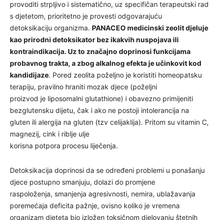
provoditi strpljivo i sistematično, uz specifičan terapeutski rad
s djetetom, prioritetno je provesti odgovarajuću
detoksikaciju organizma.
PANACEO medicinski zeolit djeluje
kao prirodni detoksikator bez ikakvih nuspojava ili
kontraindikacija. Uz to značajno doprinosi funkcijama
probavnog trakta, a zbog alkalnog efekta je učinkovit kod
kandidijaze
. Pored zeolita poželjno je koristiti homeopatsku
terapiju, pravilno hraniti mozak djece (poželjni
proizvod je liposomalni glutathione) i obavezno primijeniti
bezglutensku dijetu, čak i ako ne postoji intolerancija na
gluten ili alergija na gluten (tzv celijaklija). Pritom su vitamin C,
magnezij, cink i riblje ulje
korisna potpora procesu liječenja.
Detoksikacija doprinosi da se određeni problemi u ponašanju
djece postupno smanjuju, dolazi do promjene
raspoloženja, smanjenja agresivnosti, nemira, ublažavanja
poremećaja deficita pažnje, ovisno koliko je vremena
organizam djeteta bio izložen toksičnom djelovanju štetnih