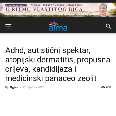
Adhd, autistični spektar,
atopijski dermatitis, propusna
crijeva, kandidijaza i
medicinski panaceo zeolit
By
Oglasi
-
22. siječnja 2026.
660