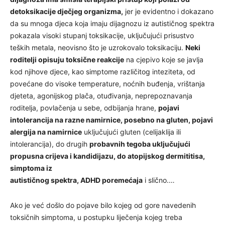
detoksikacije dječjeg organizma,
jer je evidentno i dokazano
da su mnoga djeca koja imaju dijagnozu iz autističnog spektra
pokazala visoki stupanj toksikacije, uključujući prisustvo
teških metala, neovisno što je uzrokovalo toksikaciju.
Neki
roditelji opisuju toksične reakcije
na cjepivo koje se javlja
kod njihove djece, kao simptome različitog inteziteta, od
povećane do visoke temperature, noćnih buđenja, vrištanja
djeteta, agonijskog plača, otuđivanja, neprepoznavanja
roditelja, povlačenja u sebe, odbijanja hrane,
pojavi
intolerancija na razne namirnice, posebno na gluten, pojavi
alergija na namirnice
uključujući gluten (celijaklija ili
intolerancija), do drugih
probavnih tegoba uključujući
propusna crijeva i kandidijazu, do atopijskog dermititisa,
simptoma iz
autističnog spektra, ADHD poremećaja
i slično.…
Ako je već došlo do pojave bilo kojeg od gore navedenih
toksičnih simptoma, u postupku liječenja kojeg treba