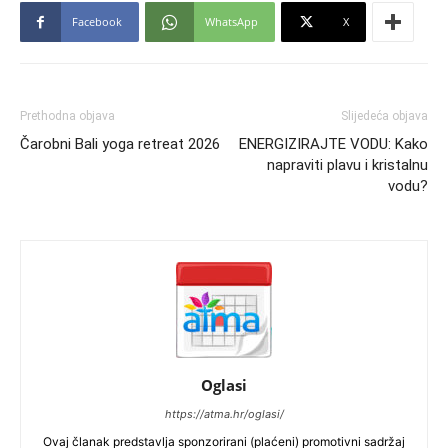
Facebook
WhatsApp
X
Prethodna objava
Slijedeća objava
Čarobni Bali yoga retreat 2026
ENERGIZIRAJTE VODU: Kako
napraviti plavu i kristalnu
vodu?
Oglasi
https://atma.hr/oglasi/
Ovaj članak predstavlja sponzorirani (plaćeni) promotivni sadržaj