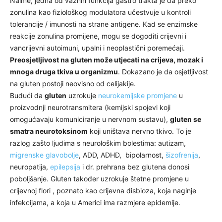
Naime, jedna od važnih funkcija gastro trakta je da preko
zonulina kao fiziološkog modulatora učestvuje u kontroli
tolerancije / imunosti na strane antigene. Kad se enzimske
reakcije zonulina promijene, mogu se dogoditi crijevni i
vancrijevni autoimuni, upalni i neoplastični poremećaji.
Preosjetljivost na gluten može utjecati na crijeva, mozak i
mnoga druga tkiva u organizmu
. Dokazano je da osjetljivost
na gluten postoji neovisno od celijakije.
Budući da
gluten
uzrokuje
neurokemijske promjene
u
proizvodnji neurotransmitera (kemijski spojevi koji
omogućavaju komuniciranje u nervnom sustavu),
gluten se
smatra neurotoksinom
koji uništava nervno tkivo. To je
razlog zašto ljudima s neurološkim bolestima: autizam,
migrenske glavobolje
, ADD, ADHD, bipolarnost,
šizofrenija
,
neuropatija,
epilepsija
i dr. prehrana bez glutena donosi
poboljšanje. Gluten također uzrokuje štetne promjene u
crijevnoj flori , poznato kao crijevna disbioza, koja naginje
infekcijama, a koja u Americi ima razmjere epidemije.