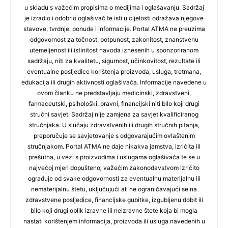
u skladu s važećim propisima o medijima i oglašavanju. Sadržaj
je izradio i odobrio oglašivač te isti u cijelosti odražava njegove
stavove, tvrdnje, ponude i informacije. Portal ATMA ne preuzima
odgovornost za točnost, potpunost, zakonitost, znanstvenu
utemeljenost ili istinitost navoda iznesenih u sponzoriranom
sadržaju, niti za kvalitetu, sigurnost, učinkovitost, rezultate ili
eventualne posljedice korištenja proizvoda, usluga, tretmana,
edukacija ili drugih aktivnosti oglašivača. Informacije navedene u
ovom članku ne predstavljaju medicinski, zdravstveni,
farmaceutski, psihološki, pravni, financijski niti bilo koji drugi
stručni savjet. Sadržaj nije zamjena za savjet kvalificiranog
stručnjaka. U slučaju zdravstvenih ili drugih stručnih pitanja,
preporučuje se savjetovanje s odgovarajućim ovlaštenim
stručnjakom. Portal ATMA ne daje nikakva jamstva, izričita ili
prešutna, u vezi s proizvodima i uslugama oglašivača te se u
najvećoj mjeri dopuštenoj važećim zakonodavstvom izričito
ograđuje od svake odgovornosti za eventualnu materijalnu ili
nematerijalnu štetu, uključujući ali ne ograničavajući se na
zdravstvene posljedice, financijske gubitke, izgubljenu dobit ili
bilo koji drugi oblik izravne ili neizravne štete koja bi mogla
nastati korištenjem informacija, proizvoda ili usluga navedenih u