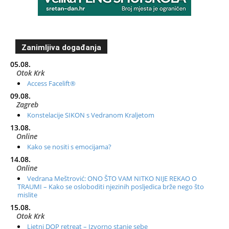
Zanimljiva događanja
05.08.
Otok Krk
Access Facelift®
09.08.
Zagreb
Konstelacije SIKON s Vedranom Kraljetom
13.08.
Online
Kako se nositi s emocijama?
14.08.
Online
Vedrana Meštrović: ONO ŠTO VAM NITKO NIJE REKAO O
TRAUMI – Kako se osloboditi njezinih posljedica brže nego što
mislite
15.08.
Otok Krk
Ljetni DOP retreat – Izvorno stanje sebe