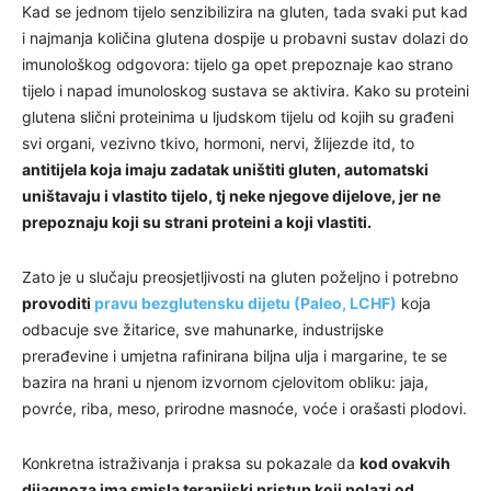
Kad se jednom tijelo senzibilizira na gluten, tada svaki put kad
i najmanja količina glutena dospije u probavni sustav dolazi do
imunološkog odgovora: tijelo ga opet prepoznaje kao strano
tijelo i napad imunoloskog sustava se aktivira. Kako su proteini
glutena slični proteinima u ljudskom tijelu od kojih su građeni
svi organi, vezivno tkivo, hormoni, nervi, žlijezde itd, to
antitijela koja imaju zadatak uništiti gluten, automatski
uništavaju i vlastito tijelo, tj neke njegove dijelove, jer ne
prepoznaju koji su strani proteini a koji vlastiti.
Zato je u slučaju preosjetljivosti na gluten poželjno i potrebno
provoditi
pravu bezglutensku dijetu (Paleo, LCHF)
koja
odbacuje sve žitarice, sve mahunarke, industrijske
prerađevine i umjetna rafinirana biljna ulja i margarine, te se
bazira na hrani u njenom izvornom cjelovitom obliku: jaja,
povrće, riba, meso, prirodne masnoće, voće i orašasti plodovi.
Konkretna istraživanja i praksa su pokazale da
kod ovakvih
dijagnoza ima smisla terapijski pristup koji polazi od