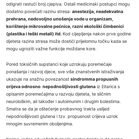
odigrati rastući broj cjepiva. Ostali medicinski postupci mogu
dodatno povećati razinu stresa:
anestezija, neadekvatna
prehrana, nedovoljno unošenje vode u organizam,
korištenje mikrovalne pećnice, razni ekološki čimbenici
(plastika i teški metali) itd.
Kod cijepljenja nakon prve godine
djeteta razina stresa može dostići prijelomnu točku kada se
mogu ugroziti važne funkcije moždane kore.
Pored toksičnih supstanci koje uzrokuju poremećaje
ponašanja i razvoj djece, sve više znanstvenih istraživanja
ukazuje na snažnu povezanost
sindromma propusnih
crijeva odnosno nepodnošljivosti glutena
iz žitarica s
opisanim poremećajima u razvoju djeteta, te sličnim
neurološkim, ali također i autoimunim i drugim bolestima.
Smatra se da je oštećenje probavnog trakta uslijed
nepodnošljivosti glutena i tzv. propusnost crijeva uzrok
mnogim suvremenim oboljenjima.