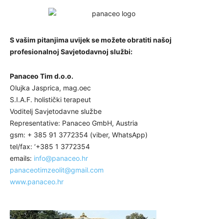
S vašim pitanjima uvijek se možete obratiti našoj
profesionalnoj Savjetodavnoj službi:
Panaceo Tim d.o.o.
Olujka Jasprica, mag.oec
S.I.A.F. holistički terapeut
Voditelj Savjetodavne službe
Representative: Panaceo GmbH, Austria
gsm: + 385 91 3772354 (viber, WhatsApp)
tel/fax: ‘+385 1 3772354
emails:
info@panaceo.hr
panaceotimzeolit@gmail.com
www.panaceo.hr