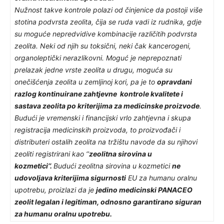
Nužnost takve kontrole polazi od činjenice da postoji više
stotina podvrsta zeolita, čija se ruda vadi iz rudnika, gdje
su moguće nepredvidive kombinacije različitih podvrsta
zeolita. Neki od njih su toksični, neki čak kancerogeni,
organoleptički nerazlikovni. Moguć je neprepoznati
prelazak jedne vrste zeolita u drugu, moguća su
onečišćenja zeolita u zemljinoj kori, pa je to
opravdani
razlog kontinuirane zahtjevne kontrole kvalitete i
sastava zeolita po kriterijima za medicinske proizvode
.
Budući je vremenski i financijski vrlo zahtjevna i skupa
registracija medicinskih proizvoda, to proizvođači i
distributeri ostalih zeolita na tržištu navode da su njihovi
zeoliti registrirani kao ‘’
zeolitna sirovina u
kozmetici’’.
Budući zeolitna sirovina u kozmetici
ne
udovoljava kriterijima sigurnosti
EU za humanu oralnu
upotrebu, proizlazi da je
jedino medicinski PANACEO
zeolit legalan i legitiman, odnosno garantirano siguran
za humanu oralnu upotrebu.