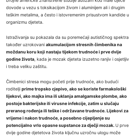
brojne američke znanstvene studije autizam kod male djece
dovode u vezu s toksikacijom živom i aluminijem ali i drugim
teškim metalima, a često i istovremenim prisustvom kandide u
organizmu djeteta.
Istraživanja su pokazala da su poremećaji autističnog spektra
također uzrokovani
akumulacijom stresnih čimbenika na
moždanu koru koji nastaju tijekom trudnoće i prve dvije
godine života
, kada je mozak djeteta izuzetno ranjiv i osjetljiv
i treba veliku zaštitu.
Čimbenici stresa mogu početi prije trudnoće, ako budući
roditelji
prime tropsko cjepivo, ako se koriste farmakološki
lijekovi, ako majka ima ili uklanja amalgamske plombe, ako
postoje bakterijske ili virusne infekcije, zatim u slučaju
preranog rođenja ili teške i održavane trudnoće. Lijekovi za
vrijeme i nakon trudnoće, a posebno cijepljenje su
potencijalno vrlo opasne supstance za dječji mozak.
U prve
dvije godine djetetova života ključnu uzročnu ulogu može