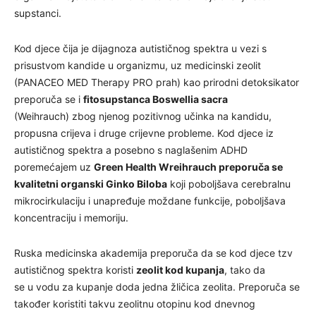
supstanci.
Kod djece čija je dijagnoza autističnog spektra u vezi s
prisustvom kandide u organizmu, uz medicinski zeolit
(PANACEO MED Therapy PRO prah) kao prirodni detoksikator
preporuča se i
fitosupstanca Boswellia sacra
(Weihrauch) zbog njenog pozitivnog učinka na kandidu,
propusna crijeva i druge crijevne probleme. Kod djece iz
autističnog spektra a posebno s naglašenim ADHD
poremećajem uz
Green Health Wreihrauch preporuča se
kvalitetni organski Ginko Biloba
koji poboljšava cerebralnu
mikrocirkulaciju i unapređuje moždane funkcije, poboljšava
koncentraciju i memoriju.
Ruska medicinska akademija preporuča da se kod djece tzv
autističnog spektra koristi
zeolit kod kupanja
, tako da
se u vodu za kupanje doda jedna žličica zeolita. Preporuča se
također koristiti takvu zeolitnu otopinu kod dnevnog