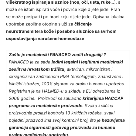
višekratnog ispiranja sluznice (nos, oči, usta, ruke
…), a
može se istom ispirati voće i povrće koje dijete jede. Prah
se može posipati i po hrani koju dijete jede. Opisana lokalna
upotreba zeolitne otopine služi za
čišćenje
neurotransmitera kože i posebno sluznice sa svrhom
uspostavljanja narušene homeostaze
Zašto je medicinski PANACEO zeolit drugačiji ?
PANACEO je za sada
jedini legalni i legitimni medicinski
zeolit na hrvatskom tržištu
, aktiviran, mikroniziran i
oksigeniziran zaštićenom PMA tehnologijom, znanstveno i
klinički istražen, 100% siguran za oralnu humanu upotrebu.
Registriran je na HALMED-u u skladu s EU odredbama iz
2006 godine. Proizvodi se sukladno
kriterijima HACCAP
programa za medicinske proizvode
. Svaka količina
proizvodnje prolazi kontrolu 13 kritičnih točaka, svaki
pojedini proizvod ima svoj kontrolni broj, što je
bezuvjetna
garancija sigurnosti gotovog proizvoda za humanu
oralnu medicinsku upotrebu.