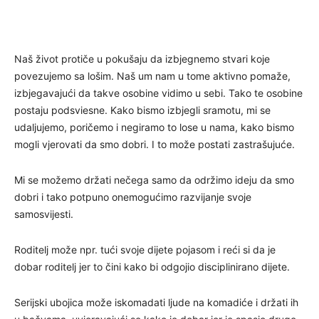
Naš život protiče u pokušaju da izbjegnemo stvari koje
povezujemo sa lošim. Naš um nam u tome aktivno pomaže,
izbjegavajući da takve osobine vidimo u sebi. Tako te osobine
postaju podsviesne. Kako bismo izbjegli sramotu, mi se
udaljujemo, poričemo i negiramo to lose u nama, kako bismo
mogli vjerovati da smo dobri. I to može postati zastrašujuće.
Mi se možemo držati nečega samo da održimo ideju da smo
dobri i tako potpuno onemogućimo razvijanje svoje
samosvijesti.
Roditelj može npr. tući svoje dijete pojasom i reći si da je
dobar roditelj jer to čini kako bi odgojio disciplinirano dijete.
Serijski ubojica može iskomadati ljude na komadiće i držati ih