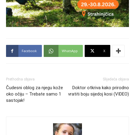
Facebook
WhatsApp
X
Prethodna objava
Slijedeća objava
Čudesni oblog za njegu kože
Doktor otkriva kako prirodno
oko očiju – Trebate samo 1
vratiti boju sijedoj kosi (VIDEO)
sastojak!