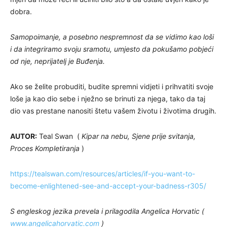
dobra.
Samopoimanje, a posebno nespremnost da se vidimo kao loši
i da integriramo svoju sramotu, umjesto da pokušamo pobjeći
od nje, neprijatelj je Buđenja.
Ako se želite probuditi, budite spremni vidjeti i prihvatiti svoje
loše ja kao dio sebe i nježno se brinuti za njega, tako da taj
dio vas prestane nanositi štetu vašem životu i životima drugih.
AUTOR:
Teal Swan (
Kipar na nebu, Sjene prije svitanja,
Proces Kompletiranja
)
https://tealswan.com/resources/articles/if-you-want-to-
become-enlightened-see-and-accept-your-badness-r305/
S engleskog jezika prevela i prilagodila Angelica Horvatic (
www.angelicahorvatic.com
)