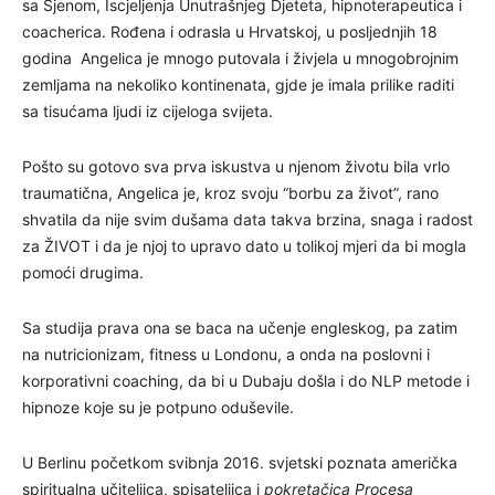
sa Sjenom, Iscjeljenja Unutrašnjeg Djeteta, hipnoterapeutica i
coacherica. Rođena i odrasla u Hrvatskoj, u posljednjih 18
godina Angelica je mnogo putovala i živjela u mnogobrojnim
zemljama na nekoliko kontinenata, gjde je imala prilike raditi
sa tisućama ljudi iz cijeloga svijeta.
Pošto su gotovo sva prva iskustva u njenom životu bila vrlo
traumatična, Angelica je, kroz svoju “borbu za život”, rano
shvatila da nije svim dušama data takva brzina, snaga i radost
za ŽIVOT i da je njoj to upravo dato u tolikoj mjeri da bi mogla
pomoći drugima.
Sa studija prava ona se baca na učenje engleskog, pa zatim
na nutricionizam, fitness u Londonu, a onda na poslovni i
korporativni coaching, da bi u Dubaju došla i do NLP metode i
hipnoze koje su je potpuno oduševile.
U Berlinu početkom svibnja 2016. svjetski poznata američka
spiritualna učiteljica, spisateljica i
pokretačica
Procesa