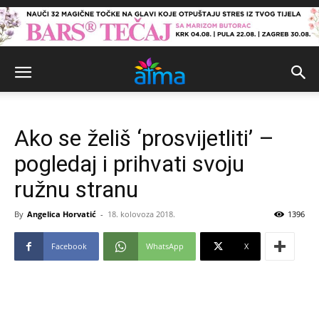
Ako se želiš ‘prosvijetliti’ –
pogledaj i prihvati svoju
ružnu stranu
By
Angelica Horvatić
-
18. kolovoza 2018.
1396
Facebook
WhatsApp
X