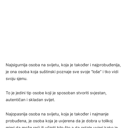
Najsigurnija osoba na svijetu, koja je također i najprobuđenija,
je ona osoba koja suštinski poznaje sve svoje “loše” i tko vidi
svoju sjenu.
To je jedini tip osobe koji je sposoban stvoriti svjestan,
autentičan i skladan svijet.
Najopasnija osoba na svijetu, koja je također i najmanje
probuđena, je osoba koja je uvjerena da je dobra u tolikoj
mjeri da može reći ili učiniti bilo što a da ostale uvjeri kako je