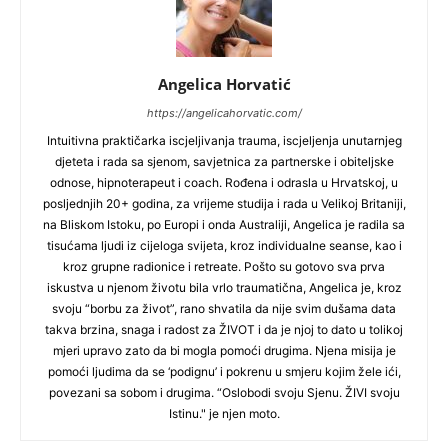
Angelica Horvatić
https://angelicahorvatic.com/
Intuitivna praktičarka iscjeljivanja trauma, iscjeljenja unutarnjeg
djeteta i rada sa sjenom, savjetnica za partnerske i obiteljske
odnose, hipnoterapeut i coach. Rođena i odrasla u Hrvatskoj, u
posljednjih 20+ godina, za vrijeme studija i rada u Velikoj Britaniji,
na Bliskom Istoku, po Europi i onda Australiji, Angelica je radila sa
tisućama ljudi iz cijeloga svijeta, kroz individualne seanse, kao i
kroz grupne radionice i retreate. Pošto su gotovo sva prva
iskustva u njenom životu bila vrlo traumatična, Angelica je, kroz
svoju “borbu za život”, rano shvatila da nije svim dušama data
takva brzina, snaga i radost za ŽIVOT i da je njoj to dato u tolikoj
mjeri upravo zato da bi mogla pomoći drugima. Njena misija je
pomoći ljudima da se ‘podignu’ i pokrenu u smjeru kojim žele ići,
povezani sa sobom i drugima. “Oslobodi svoju Sjenu. ŽIVI svoju
Istinu." je njen moto.