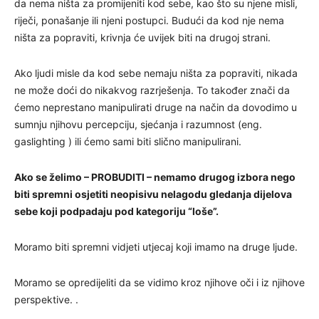
da nema ništa za promijeniti kod sebe, kao što su njene misli,
riječi, ponašanje ili njeni postupci. Budući da kod nje nema
ništa za popraviti, krivnja će uvijek biti na drugoj strani.
Ako ljudi misle da kod sebe nemaju ništa za popraviti, nikada
ne može doći do nikakvog razrješenja. To također znači da
ćemo neprestano manipulirati druge na način da dovodimo u
sumnju njihovu percepciju, sjećanja i razumnost (eng.
gaslighting ) ili ćemo sami biti slično manipulirani.
Ako se želimo – PROBUDITI – nemamo drugog izbora nego
biti spremni osjetiti neopisivu nelagodu gledanja dijelova
sebe koji podpadaju pod kategoriju “loše”.
Moramo biti spremni vidjeti utjecaj koji imamo na druge ljude.
Moramo se opredijeliti da se vidimo kroz njihove oči i iz njihove
perspektive. .