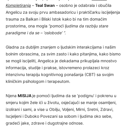
Kompletiranja
–
Teal Swan
– osobno je odabrala i obučila
Angelicu za svoju prvu ambasadoricu i praktičarku iscijeljenja
trauma za Balkan i Bliski Istok kako bi na tim domaćim
prostorima, ona mogla
“pomoći ljudima da razbiju stare
paradigme i da se – ‘oslobode’ ”.
Gladna za dubljim znanjem o ljudskim interakcijama i našim
bolnim obrascima, za svim zasto i kako pitanjima, kako bismo
se mogli iscijeliti, Angelica je dekadama prikupljala mnostvo
informacija, studije i prakse, istovremeno prolazeci kroz
intenzivnu terapiju kognitivnog ponašanja (CBT) sa svojim
kliničkim psihologom i terapeutom.
Njena
MISIJA
je pomoći ljudima da se ‘podignu’ i pokrenu u
smjeru kojim žele ići u životu, osjećajući se manje osamljeni,
izolirani i sami, a vise u Obilju, Voljeni, Mirni, Sretni, Zdravi,
Iscjeljeni i Duboko Povezani sa sobom i ljudima oko sebe,
gradeći jake, zdrave i dugotrajne odnose.