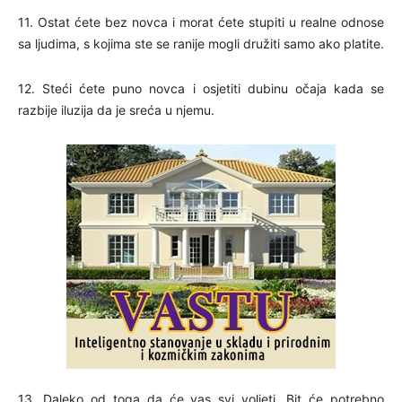
11. Ostat ćete bez novca i morat ćete stupiti u realne odnose
sa ljudima, s kojima ste se ranije mogli družiti samo ako platite.
12. Steći ćete puno novca i osjetiti dubinu očaja kada se
razbije iluzija da je sreća u njemu.
13. Daleko od toga da će vas svi voljeti. Bit će potrebno