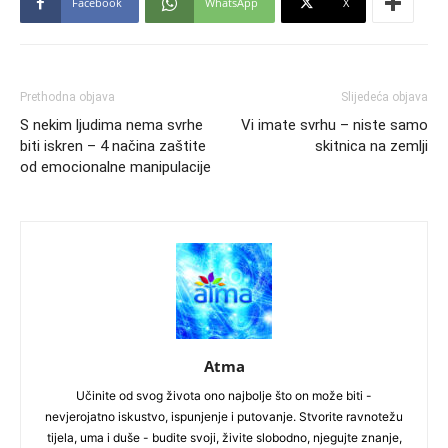
Facebook
WhatsApp
X
Prethodna objava
Slijedeća objava
S nekim ljudima nema svrhe
Vi imate svrhu – niste samo
biti iskren – 4 načina zaštite
skitnica na zemlji
od emocionalne manipulacije
Atma
Učinite od svog života ono najbolje što on može biti -
nevjerojatno iskustvo, ispunjenje i putovanje. Stvorite ravnotežu
tijela, uma i duše - budite svoji, živite slobodno, njegujte znanje,