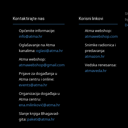
Pjesma srca / Zagreb
Online
S
Tečaj Višeg Vodstva, razvijanja intuicije i Akaša zapisa
Kontaktirajte nas
Korisni linkovi
b
25.08.
D
Online
Općenite informacije:
Atma webshop:
Upisi u program Profesionalni hipnoterapeut — nova
info@atma.hr
atmawebshop.com
generacija kreće 25.08. 2026.
Oglašavanje na Atma
Snimke radionica i
26.08.
Online
kanalima:
oglasi@atma.hr
predavanja:
Postanite Nositelj Vibracije Nove Zemlje
atmazon.hr
Atma webshop:
27.08.
atmawebshop@gmail.com
Vedska renesansa:
Visoko
atmaveda.hr
Prijave za događanja u
Alemka Dauskardt – Jednodnevna radionica sistemskih
konstelacija
Atma centru i online:
events@atma.hr
29.08.
Zagreb
Organizacija događaja u
HOD PO ŽERAVICI – Seminar koji mijenja tijelo, duh i um
Atma centru:
SoulFest – Festival glazbe, mudrosti i zajedništva
ena.milinković@atma.hr
Radoboj
Noćna šumska kupka
Slanje knjiga Bhagavad-
gita:
paketi@atma.hr
Online
Upisi u grupni program Budi nepušač – nova grupa kreće