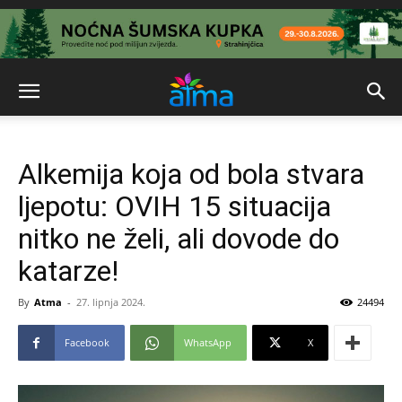
Alkemija koja od bola stvara
ljepotu: OVIH 15 situacija
nitko ne želi, ali dovode do
katarze!
By
Atma
-
27. lipnja 2024.
24494
Facebook
WhatsApp
X