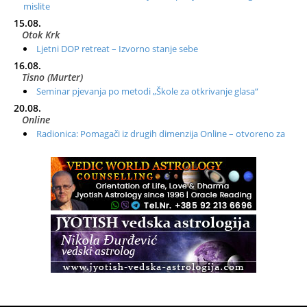
mislite
15.08.
Otok Krk
Ljetni DOP retreat – Izvorno stanje sebe
16.08.
Tisno (Murter)
Seminar pjevanja po metodi „Škole za otkrivanje glasa“
20.08.
Online
Radionica: Pomagači iz drugih dimenzija Online – otvoreno za
sve
21.08.
Zagreb+Online
Osnovni ThetaHealing® tečaj, Zagreb i Online
22.08.
Pula
Access BARS®, otpusti stres
23.08.
Pula
Access Energetski Facelift®
24.08.
Zagreb