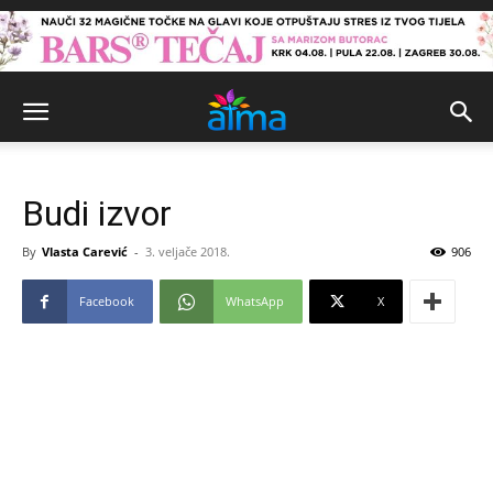
Budi izvor
By
Vlasta Carević
-
3. veljače 2018.
906
Facebook
WhatsApp
X