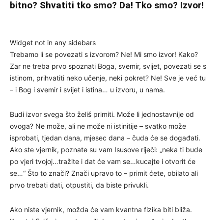
bitno? Shvatiti tko smo? Da! Tko smo? Izvor!
Widget not in any sidebars
Trebamo li se povezati s izvorom? Ne! Mi smo izvor! Kako?
Zar ne treba prvo spoznati Boga, svemir, svijet, povezati se s
istinom, prihvatiti neko učenje, neki pokret? Ne! Sve je već tu
– i Bog i svemir i svijet i istina… u izvoru, u nama.
Budi izvor svega što želiš primiti. Može li jednostavnije od
ovoga? Ne može, ali ne može ni istinitije – svatko može
isprobati, tjedan dana, mjesec dana – čuda će se događati.
Ako ste vjernik, poznate su vam Isusove riječi: „neka ti bude
po vjeri tvojoj…tražite i dat će vam se…kucajte i otvorit će
se…“ Što to znači? Znači upravo to – primit ćete, obilato ali
prvo trebati dati, otpustiti, da biste privukli.
Ako niste vjernik, možda će vam kvantna fizika biti bliža.