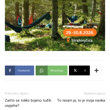
Facebook
WhatsApp
X
Prethodna objava
Slijedeća objava
Zašto se toliko bojimo tuđih
To nisam ja, to je moja navika
uspjeha?