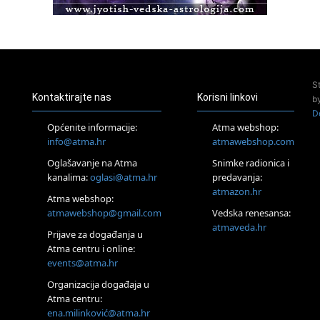
Access Energetski Facelift®
24.08.
Zagreb
Pjesma srca / Zagreb
Online
S
Tečaj Višeg Vodstva, razvijanja intuicije i Akaša zapisa
Kontaktirajte nas
Korisni linkovi
b
25.08.
D
Online
Općenite informacije:
Atma webshop:
Upisi u program Profesionalni hipnoterapeut — nova
info@atma.hr
atmawebshop.com
generacija kreće 25.08. 2026.
26.08.
Oglašavanje na Atma
Snimke radionica i
Online
kanalima:
oglasi@atma.hr
predavanja:
Postanite Nositelj Vibracije Nove Zemlje
atmazon.hr
Atma webshop:
Škola BaZi – put prema dubljem razumijevanju sebe
atmawebshop@gmail.com
Vedska renesansa:
27.08.
atmaveda.hr
Visoko
Prijave za događanja u
Alemka Dauskardt – Jednodnevna radionica sistemskih
Atma centru i online:
konstelacija
events@atma.hr
28.08.
Organizacija događaja u
Online
Atma centru:
SPAVAJ… Priče za lakšu noć
ena.milinković@atma.hr
29.08.