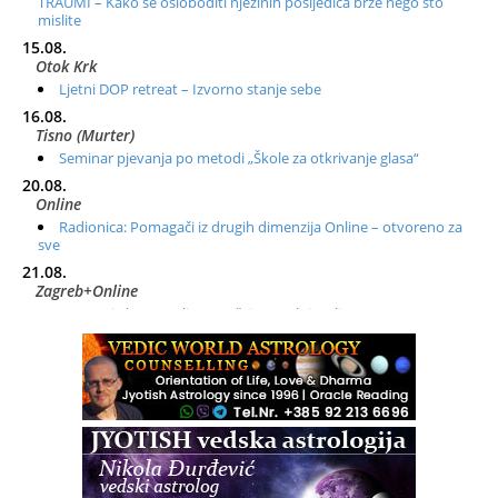
TRAUMI – Kako se osloboditi njezinih posljedica brže nego što
mislite
15.08.
Otok Krk
Ljetni DOP retreat – Izvorno stanje sebe
16.08.
Tisno (Murter)
Seminar pjevanja po metodi „Škole za otkrivanje glasa“
20.08.
Online
Radionica: Pomagači iz drugih dimenzija Online – otvoreno za
sve
21.08.
Zagreb+Online
Osnovni ThetaHealing® tečaj, Zagreb i Online
22.08.
Zagreb
Osnovna radionica za izscjeljivanje pranom (Basic Pranic
Healing course)
Pula
Access BARS®, otpusti stres
23.08.
Pula