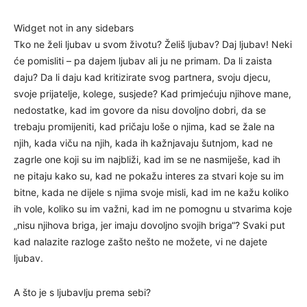
Widget not in any sidebars
Tko ne želi ljubav u svom životu? Želiš ljubav? Daj ljubav! Neki
će pomisliti – pa dajem ljubav ali ju ne primam. Da li zaista
daju? Da li daju kad kritizirate svog partnera, svoju djecu,
svoje prijatelje, kolege, susjede? Kad primjećuju njihove mane,
nedostatke, kad im govore da nisu dovoljno dobri, da se
trebaju promijeniti, kad pričaju loše o njima, kad se žale na
njih, kada viču na njih, kada ih kažnjavaju šutnjom, kad ne
zagrle one koji su im najbliži, kad im se ne nasmiješe, kad ih
ne pitaju kako su, kad ne pokažu interes za stvari koje su im
bitne, kada ne dijele s njima svoje misli, kad im ne kažu koliko
ih vole, koliko su im važni, kad im ne pomognu u stvarima koje
„nisu njihova briga, jer imaju dovoljno svojih briga“? Svaki put
kad nalazite razloge zašto nešto ne možete, vi ne dajete
ljubav.
A što je s ljubavlju prema sebi?