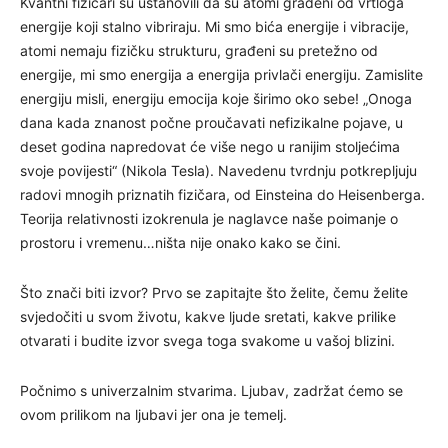
Kvantni fizičari su ustanovili da su atomi građeni od vrtloga
energije koji stalno vibriraju. Mi smo bića energije i vibracije,
atomi nemaju fizičku strukturu, građeni su pretežno od
energije, mi smo energija a energija privlači energiju. Zamislite
energiju misli, energiju emocija koje širimo oko sebe! „Onoga
dana kada znanost počne proučavati nefizikalne pojave, u
deset godina napredovat će više nego u ranijim stoljećima
svoje povijesti“ (Nikola Tesla). Navedenu tvrdnju potkrepljuju
radovi mnogih priznatih fizičara, od Einsteina do Heisenberga.
Teorija relativnosti izokrenula je naglavce naše poimanje o
prostoru i vremenu…ništa nije onako kako se čini.
Što znači biti izvor? Prvo se zapitajte što želite, čemu želite
svjedočiti u svom životu, kakve ljude sretati, kakve prilike
otvarati i budite izvor svega toga svakome u vašoj blizini.
Počnimo s univerzalnim stvarima. Ljubav, zadržat ćemo se
ovom prilikom na ljubavi jer ona je temelj.