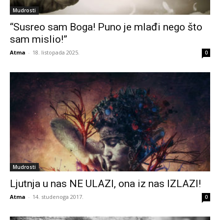
Mudrosti
“Susreo sam Boga! Puno je mlađi nego što
sam mislio!”
Atma
-
18. listopada 2025.
0
Mudrosti
Ljutnja u nas NE ULAZI, ona iz nas IZLAZI!
Atma
-
14. studenoga 2017.
0