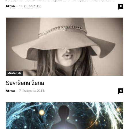
Atma
-
13. rujna 2015.
0
Mudrosti
Savršena žena
Atma
-
7. listopada 2014.
0