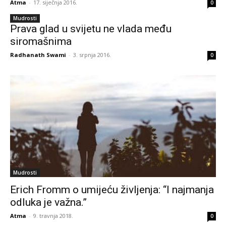
Atma
-
17. siječnja 2016.
0
Mudrosti
Prava glad u svijetu ne vlada među
siromašnima
Radhanath Swami
-
3. srpnja 2016.
0
Mudrosti
Erich Fromm o umijeću življenja: “I najmanja
odluka je važna.”
Atma
-
9. travnja 2018.
0