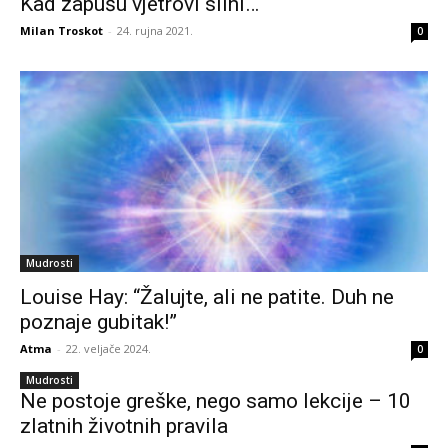
Kad zapušu vjetrovi silni…
Milan Troskot
-
24. rujna 2021.
0
Mudrosti
Louise Hay: “Žalujte, ali ne patite. Duh ne
poznaje gubitak!”
Atma
-
22. veljače 2024.
0
Mudrosti
Ne postoje greške, nego samo lekcije – 10
zlatnih životnih pravila