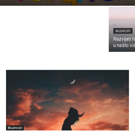
odgovori…
MUDROSTI
Razvijati 
u nešto vi
Mudrosti