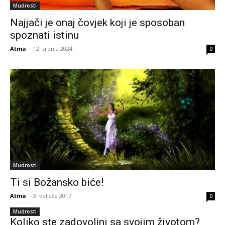
Mudrosti
Najjači je onaj čovjek koji je sposoban
spoznati istinu
Atma
-
12. srpnja 2024.
0
Mudrosti
Ti si Božansko biće!
Atma
-
3. veljače 2017.
0
Mudrosti
Koliko ste zadovoljni sa svojim životom?