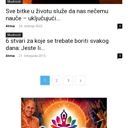
Mudrosti
Sve bitke u životu služe da nas nečemu
nauče – uključujući...
Atma
-
26. svibnja 2022.
0
Mudrosti
6 stvari za koje se trebate boriti svakog
dana: Jeste li...
Atma
-
21. listopada 2015.
0
1
2
3