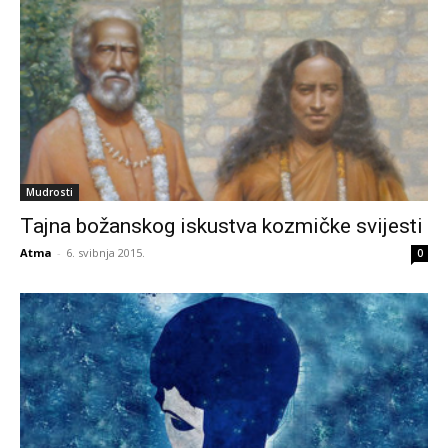
Mudrosti
Tajna božanskog iskustva kozmičke svijesti
Atma
-
6. svibnja 2015.
0