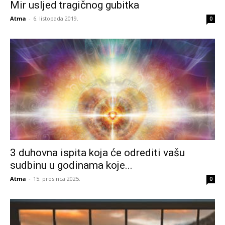
Mir usljed tragičnog gubitka
Atma
-
6. listopada 2019.
0
3 duhovna ispita koja će odrediti vašu
sudbinu u godinama koje...
Atma
-
15. prosinca 2025.
0