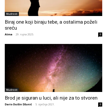
Mudrosti
Biraj one koji biraju tebe, a ostalima poželi
sreću
Atma
-
29. rujna 2025.
0
Mudrosti
Brod je siguran u luci, ali nije za to stvoren
Dario Duišin Džunić
-
5. siječnja 2021.
0