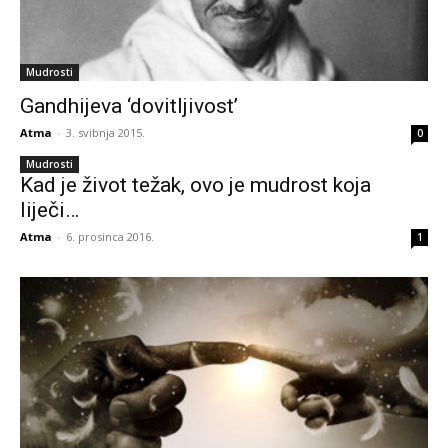
Mudrosti
Gandhijeva ‘dovitljivost’
Atma
-
3. svibnja 2015.
0
Mudrosti
Kad je život težak, ovo je mudrost koja
liječi…
Atma
-
6. prosinca 2016.
1