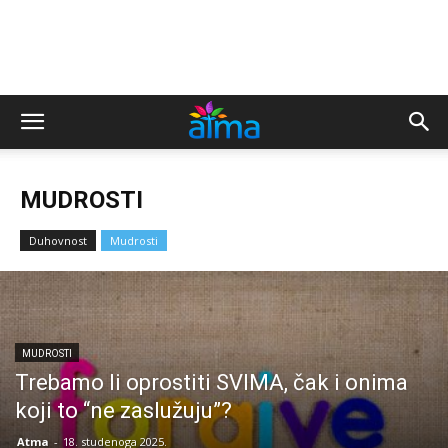
MUDROSTI
Duhovnost
Mudrosti
MUDROSTI
Trebamo li oprostiti SVIMA, čak i onima
MUDROSTI
Vidio je siromašnu, jadnu djevojčicu i upitao
koji to “ne zaslužuju”?
Boga: “Zašto to dopuštaš?” I Bog mu
Atma
-
18. studenoga 2025.