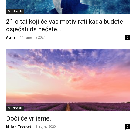
Mudrosti
21 citat koji će vas motivirati kada budete
osjećali da nećete...
Atma
-
11. siječnja 2024.
0
Mudrosti
Doći će vrijeme…
Milan Troskot
-
5. rujna 2020.
0