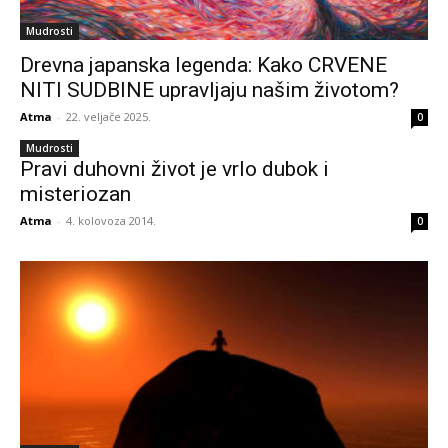
Mudrosti
Drevna japanska legenda: Kako CRVENE
NITI SUDBINE upravljaju našim životom?
Atma
-
22. veljače 2025.
0
Mudrosti
Pravi duhovni život je vrlo dubok i
misteriozan
Atma
-
4. kolovoza 2014.
0