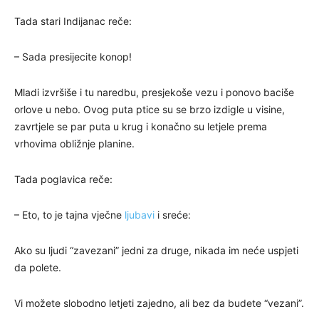
Tada stari Indijanac reče:
– Sada presijecite konop!
Mladi izvršiše i tu naredbu, presjekoše vezu i ponovo baciše
orlove u nebo. Ovog puta ptice su se brzo izdigle u visine,
zavrtjele se par puta u krug i konačno su letjele prema
vrhovima obližnje planine.
Tada poglavica reče:
– Eto, to je tajna vječne
ljubavi
i sreće:
Ako su ljudi “zavezani” jedni za druge, nikada im neće uspjeti
da polete.
Vi možete slobodno letjeti zajedno, ali bez da budete “vezani”.