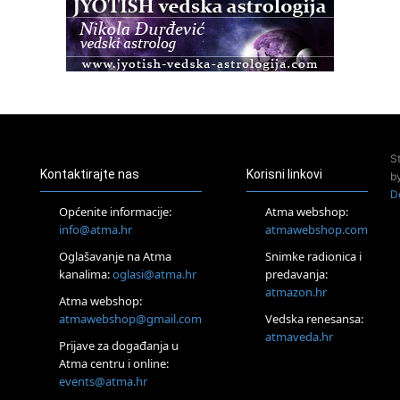
Osnovni ThetaHealing® tečaj, Zagreb i Online
22.08.
Pula
Access BARS®, otpusti stres
23.08.
Pula
Access Energetski Facelift®
24.08.
S
Zagreb
Kontaktirajte nas
Korisni linkovi
b
Pjesma srca / Zagreb
D
Online
Općenite informacije:
Atma webshop:
Tečaj Višeg Vodstva, razvijanja intuicije i Akaša zapisa
info@atma.hr
atmawebshop.com
26.08.
Oglašavanje na Atma
Snimke radionica i
Online
kanalima:
oglasi@atma.hr
predavanja:
Postanite Nositelj Vibracije Nove Zemlje
atmazon.hr
27.08.
Atma webshop:
Visoko
atmawebshop@gmail.com
Vedska renesansa:
Alemka Dauskardt – Jednodnevna radionica sistemskih
atmaveda.hr
Prijave za događanja u
konstelacija
Atma centru i online:
29.08.
events@atma.hr
Zagreb