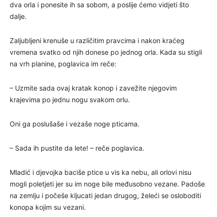
dva orla i ponesite ih sa sobom, a poslije ćemo vidjeti što
dalje.
Zaljubljeni krenuše u različitim pravcima i nakon kraćeg
vremena svatko od njih donese po jednog orla. Kada su stigli
na vrh planine, poglavica im reče:
– Uzmite sada ovaj kratak konop i zavežite njegovim
krajevima po jednu nogu svakom orlu.
Oni ga poslušaše i vezaše noge pticama.
– Sada ih pustite da lete! – reče poglavica.
Mladić i djevojka baciše ptice u vis ka nebu, ali orlovi nisu
mogli poletjeti jer su im noge bile međusobno vezane. Padoše
na zemlju i počeše kljucati jedan drugog, želeći se osloboditi
konopa kojim su vezani.