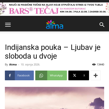
Indijanska pouka – Ljubav je
sloboda u dvoje
By
Atma
-
10. srpnja 2026.
13440
Facebook
WhatsApp
X