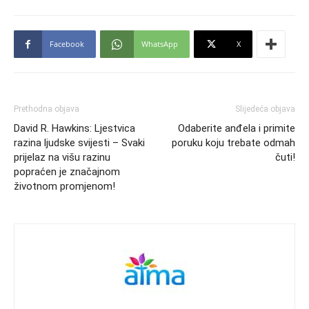
Facebook
WhatsApp
X
Prethodna objava
Slijedeća objava
David R. Hawkins: Ljestvica
Odaberite anđela i primite
razina ljudske svijesti – Svaki
poruku koju trebate odmah
prijelaz na višu razinu
čuti!
popraćen je značajnom
životnom promjenom!