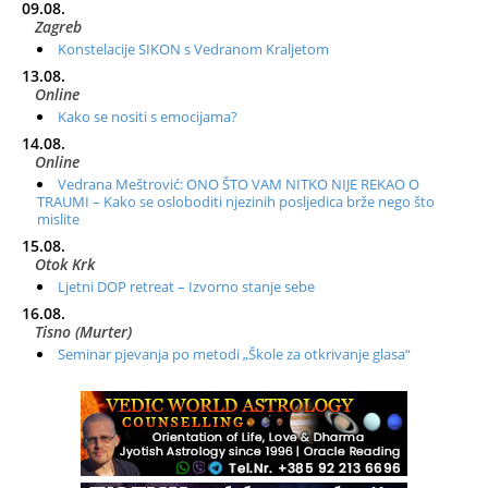
09.08.
Zagreb
Konstelacije SIKON s Vedranom Kraljetom
13.08.
Online
Kako se nositi s emocijama?
14.08.
Online
Vedrana Meštrović: ONO ŠTO VAM NITKO NIJE REKAO O
TRAUMI – Kako se osloboditi njezinih posljedica brže nego što
mislite
15.08.
Otok Krk
Ljetni DOP retreat – Izvorno stanje sebe
16.08.
Tisno (Murter)
Seminar pjevanja po metodi „Škole za otkrivanje glasa“
20.08.
Online
Radionica: Pomagači iz drugih dimenzija Online – otvoreno za
sve
21.08.
Zagreb+Online