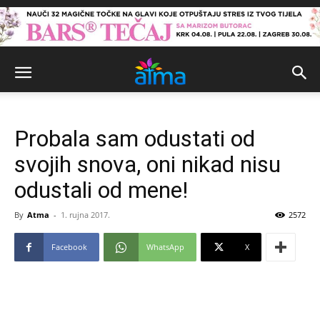
Probala sam odustati od
svojih snova, oni nikad nisu
odustali od mene!
By
Atma
-
1. rujna 2017.
2572
Facebook
WhatsApp
X