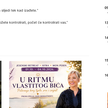
09
 slijedi tek kad izađete.“
ete kontrolirati, počet će kontrolirati vas.”
13
14
15
16
20