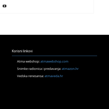
29
30
31
Korisni linkovi
28
Atma webshop:
atmawebshop.com
Snimke radionica i predavanja:
atmazon.hr
Vedska renesansa:
atmaveda.hr
05
06