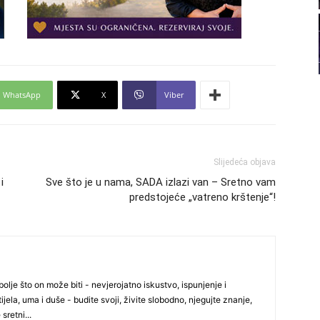
21
22
WhatsApp
X
Viber
23
24
Slijedeća objava
i
Sve što je u nama, SADA izlazi van – Sretno vam
predstojeće „vatreno krštenje“!
26
27
olje što on može biti - nevjerojatno iskustvo, ispunjenje i
ijela, uma i duše - budite svoji, živite slobodno, njegujte znanje,
 sretni...