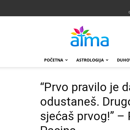
Atma
POČETNA
ASTROLOGIJA
DUHO
“Prvo pravilo je 
odustaneš. Drugo
sjećaš prvog!” – 