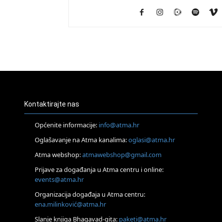
Kontaktirajte nas
Općenite informacije:
info@atma.hr
Oglašavanje na Atma kanalima:
oglasi@atma.hr
Atma webshop:
atmawebshop@gmail.com
Prijave za događanja u Atma centru i online:
events@atma.hr
Organizacija događaja u Atma centru:
ena.milinković@atma.hr
Slanje knjiga Bhagavad-gita:
paketi@atma.hr