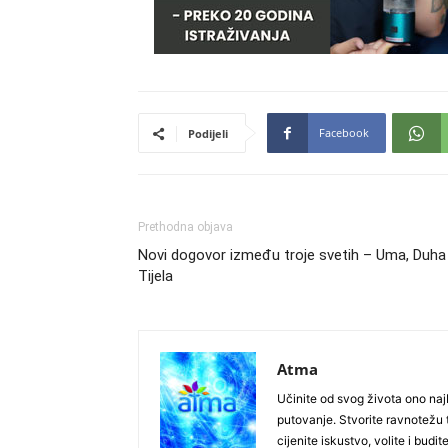
Facebook
Podijeli
Prethodna objava
Novi dogovor između troje svetih – Uma, Duha 
Tijela
Atma
Učinite od svog života ono najb
putovanje. Stvorite ravnotežu t
cijenite iskustvo, volite i budite