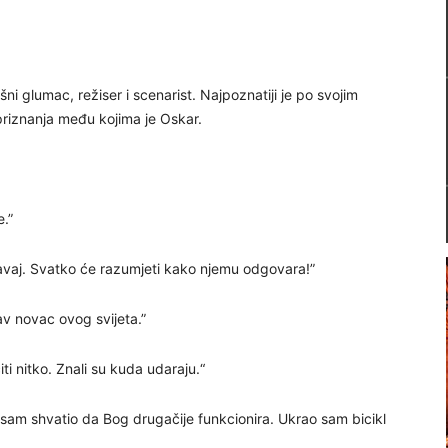
šni glumac, režiser i scenarist. Najpoznatiji je po svojim
riznanja među kojima je Oskar.
e.”
avaj. Svatko će razumjeti kako njemu odgovara!”
av novac ovog svijeta.”
ečiti nitko. Znali su kuda udaraju.“
 sam shvatio da Bog drugačije funkcionira. Ukrao sam bicikl