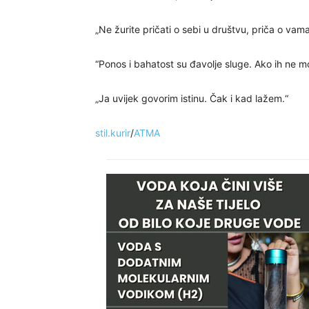
„Ne žurite pričati o sebi u društvu, priča o vama
“Ponos i bahatost su đavolje sluge. Ako ih ne mož
„Ja uvijek govorim istinu. Čak i kad lažem.“
stil.kurir
/
ATMA