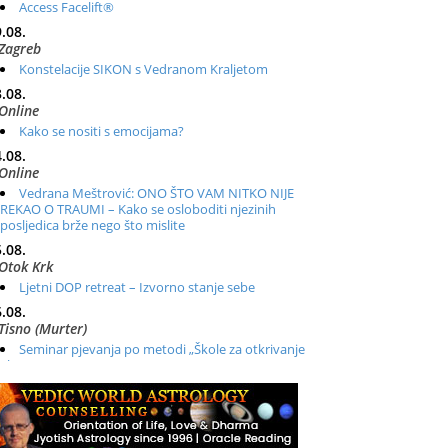
Access Facelift®
.08.
Zagreb
Konstelacije SIKON s Vedranom Kraljetom
.08.
Online
Kako se nositi s emocijama?
.08.
Online
Vedrana Meštrović: ONO ŠTO VAM NITKO NIJE
REKAO O TRAUMI – Kako se osloboditi njezinih
posljedica brže nego što mislite
.08.
Otok Krk
Ljetni DOP retreat – Izvorno stanje sebe
.08.
Tisno (Murter)
Seminar pjevanja po metodi „Škole za otkrivanje
glasa“
.08.
Online
Radionica: Pomagači iz drugih dimenzija Online –
otvoreno za sve