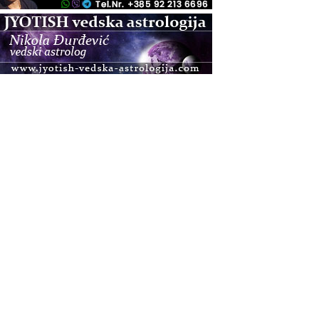
.08.
Zagreb+Online
Osnovni ThetaHealing® tečaj, Zagreb i Online
.08.
Pula
Access BARS®, otpusti stres
.08.
Pula
Access Energetski Facelift®
.08.
Zagreb
Pjesma srca / Zagreb
Online
Tečaj Višeg Vodstva, razvijanja intuicije i Akaša
zapisa
.08.
Online
Postanite Nositelj Vibracije Nove Zemlje
.08.
Visoko
Alemka Dauskardt – Jednodnevna radionica
sistemskih konstelacija