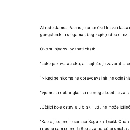
Alfredo James Pacino je američki filmski i kazali
gangsterskim ulogama zbog kojih je dobio niz p
Ovo su njegovi poznati citati:
“Lako je zavarati oko, ali najteže je zavarati src
“Nikad se nikome ne opravdavaj niti ne objašnj
“Vjernost i dobar glas se ne mogu kupiti ni za s
„Ožiljci koje ostavljaju bliski ljudi, ne može izlij
“Kao dijete, molio sam se Bogu za bicikl. Onda
i počeo sam se moliti Bogu za oproštaj grijeha”.