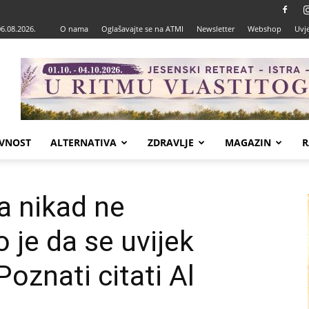
06.08.2026.
O nama
Oglašavajte se na ATMI
Newsletter
Webshop
Uvje
VNOST
ALTERNATIVA
ZDRAVLJE
MAGAZIN
R
da nikad ne
 je da se uvijek
Poznati citati Al