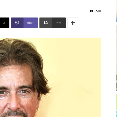
6540
X
Viber
Print