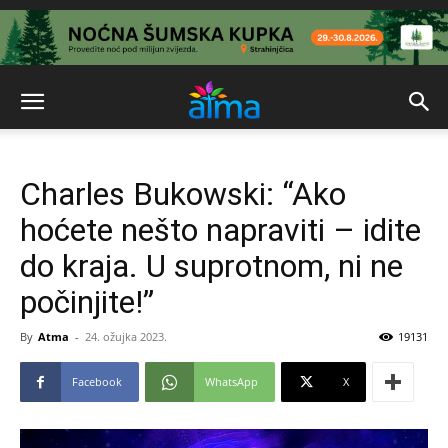
Charles Bukowski: “Ako
hoćete nešto napraviti – idite
do kraja. U suprotnom, ni ne
počinjite!”
By
Atma
-
24. ožujka 2023.
19131
Facebook
WhatsApp
X