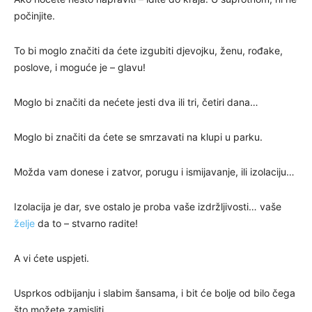
počinjite.
To bi moglo značiti da ćete izgubiti djevojku, ženu, rođake,
poslove, i moguće je – glavu!
Moglo bi značiti da nećete jesti dva ili tri, četiri dana…
Moglo bi značiti da ćete se smrzavati na klupi u parku.
Možda vam donese i zatvor, porugu i ismijavanje, ili izolaciju…
Izolacija je dar, sve ostalo je proba vaše izdržljivosti… vaše
želje
da to – stvarno radite!
A vi ćete uspjeti.
Usprkos odbijanju i slabim šansama, i bit će bolje od bilo čega
što možete zamisliti.