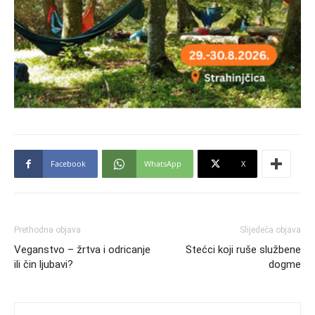
Facebook
WhatsApp
X
Prethodna objava
Slijedeća objava
Veganstvo – žrtva i odricanje
Stećci koji ruše službene
ili čin ljubavi?
dogme