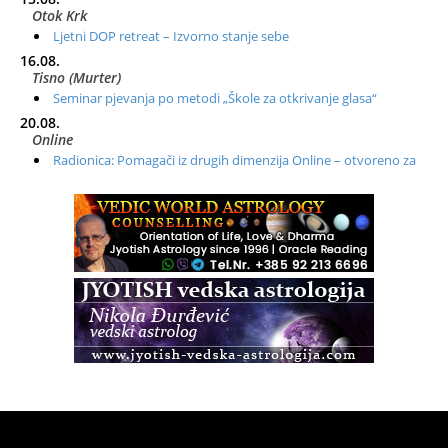
Otok Krk
Ljetni DOP retreat – Izvorno stanje sebe
16.08.
Tisno (Murter)
Seminar pjevanja po metodi „Škole za otkrivanje glasa“
20.08.
Online
Radionica: Pomagači iz drugih dimenzija Online – otvoreno za
sve
21.08.
Zagreb+Online
Osnovni ThetaHealing® tečaj, Zagreb i Online
22.08.
Zagreb
Osnovna radionica za izscjeljivanje pranom (Basic Pranic
Healing course)
Pula
Access BARS®, otpusti stres
23.08.
Pula
Access Energetski Facelift®
24.08.