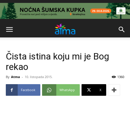
Čista istina koju mi je Bog
rekao
By
Atma
-
10. listopada 2015.
1360
Facebook
WhatsApp
X